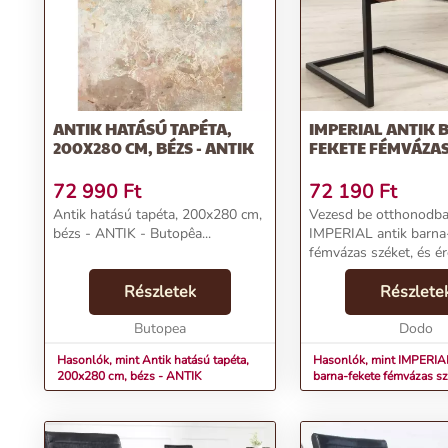
Rendeld meg most az IMPERIAL széket, és varázsolj elegáns atm
További információk>>
ANTIK HATÁSÚ TAPÉTA,
IMPERIAL ANTIK 
200X280 CM, BÉZS - ANTIK
FEKETE FÉMVÁZAS
72 990
Ft
72 190
Ft
Antik hatású tapéta, 200x280 cm,
Vezesd be otthonodba
bézs - ANTIK - Butopêa...
IMPERIAL antik barna
fémvázas széket, és é
igazi császárnak! A bi
Részletek
trónszék kifinomult el
Részlete
modern vonalvezetése 
Butopea
választás étkeződbe va.
Dodo
Hasonlók, mint Antik hatású tapéta,
Hasonlók, mint IMPERIAL
200x280 cm, bézs - ANTIK
barna-fekete fémvázas s