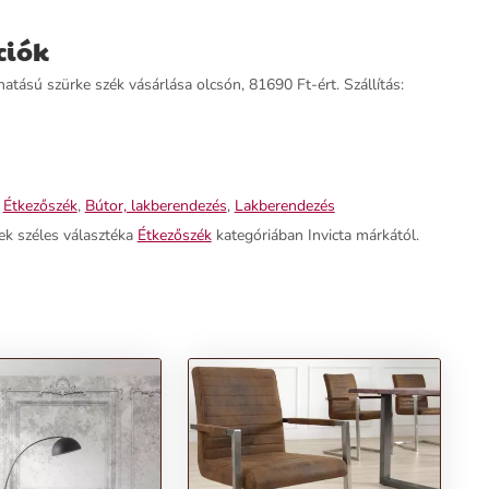
ciók
atású szürke szék vásárlása olcsón, 81690 Ft-ért. Szállítás:
,
Étkezőszék
,
Bútor, lakberendezés
,
Lakberendezés
ek széles választéka
Étkezőszék
kategóriában Invicta márkától.