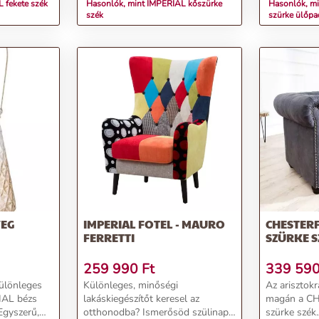
 fekete szék
Hasonlók, mint IMPERIAL kőszürke
Hasonlók, mi
szék
szürke ülőp
VEG
IMPERIAL FOTEL - MAURO
CHESTERF
FERRETTI
SZÜRKE S
259 990
Ft
339 59
különleges
Különleges, minőségi
Az arisztokrá
IAL bézs
lakáskiegészítőt keresel az
magán a CH
Egyszerű,
otthonodba? Ismerősöd szülinapja
szürke szék.