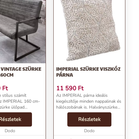
 VINTAGE SZÜRKE
IMPERIAL SZÜRKE VISZKÓZ
160CM
PÁRNA
0
Ft
11 590
Ft
 stílus számít
Az IMPERIAL párna ideális
az IMPERIAL 160 cm-
kiegészítője minden nappalinak és
szürke ülőpad
hálószobának is. Halványszürke
lasztás. Ezt a
színe miatt jól idomul szinte
kopottas felületű
Részletek
bármilyen bútordarabhoz, legyen
Részletek
llófekete fémlábakkal
szó sötét kanapéról vagy világos
így nem csak az ét...
Dodo
ágytakaróról.M...
Dodo