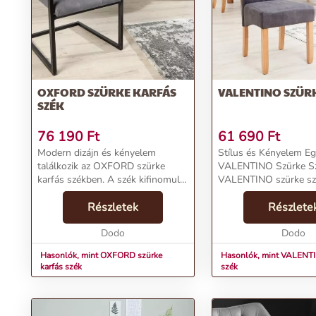
OXFORD SZÜRKE KARFÁS
VALENTINO SZÜR
SZÉK
76 190
Ft
61 690
Ft
Modern dizájn és kényelem
Stílus és Kényelem Eg
találkozik az OXFORD szürke
VALENTINO Szürke S
karfás székben. A szék kifinomult
VALENTINO szürke sz
brit eleganciát sugároz a modern
szépséges és klasszik
hajlított kialakításával és a
Részletek
bútordarab, amely leti
Részlete
klasszikus jegyekkel. A szürke
designnal és strapabír
párnázott ülés kel...
Dodo
kivitelezéssel bűvöli el
Dodo
gondosan párnázo...
Hasonlók, mint OXFORD szürke
Hasonlók, mint VALENTI
karfás szék
szék