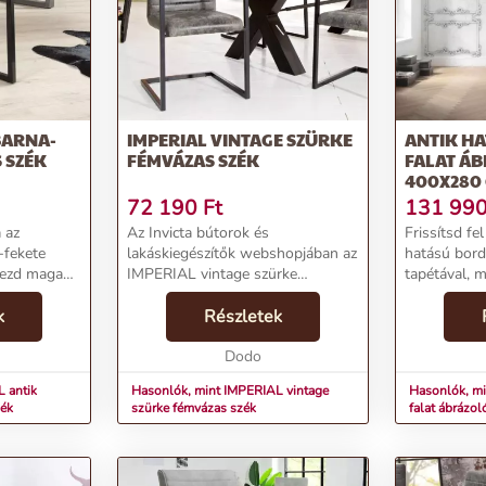
oszférát otthonodba!
BARNA-
IMPERIAL VINTAGE SZÜRKE
ANTIK H
 SZÉK
FÉMVÁZAS SZÉK
FALAT ÁB
400X280 
HALVÁNYS
72 190
Ft
131 99
TRIANON
 az
Az Invicta bútorok és
Frissítsd fe
-fekete
lakáskiegészítők webshopjában az
hatású bord
rezd magad
IMPERIAL vintage szürke
tapétával, 
rodalmi
fémvázas szék birodalmi
kiegészítője
eganciája és
k
eleganciát kölcsönöz
Részletek
szobának.Te
ideális
otthonodnak. Ez a szürke színű
hatás: Aute
..
étkezőszék modern dizájnnal és
Dodo
tapéta, mely 
időtálló anyag...
 antik
Hasonlók, mint IMPERIAL vintage
Hasonlók, mi
zék
szürke fémvázas szék
falat ábrázo
halványszür