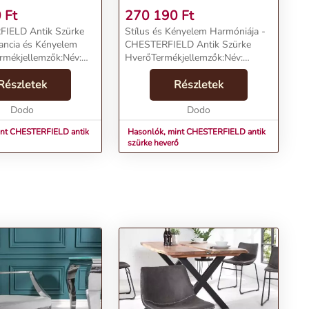
0
Ft
270 190
Ft
IELD Antik Szürke
Stílus és Kényelem Harmóniája -
gancia és Kényelem
CHESTERFIELD Antik Szürke
rmékjellemzők:Név:
HverőTermékjellemzők:Név:
LD antik szürke
CHESTERFIELD antik szürke
9190 FtMárka:
Részletek
heverőÁr: 254590 FtMárka:
Részletek
ória: Fotel és
InvictaKategória: KanapéTömeg:
: 31500 gSzín:
Dodo
25000 gSzín: SzürkeSzállítási díj...
Dodo
int CHESTERFIELD antik
Hasonlók, mint CHESTERFIELD antik
szürke heverő