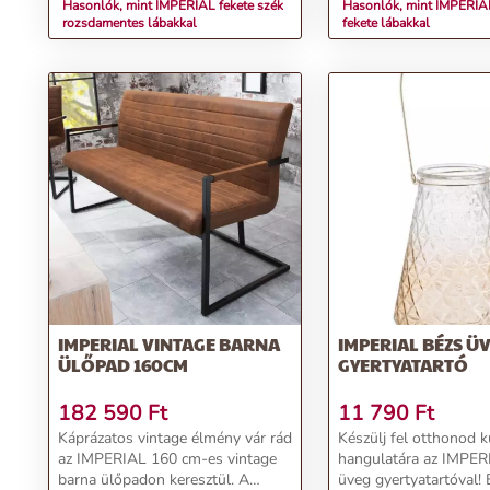
Hasonlók, mint IMPERIAL fekete szék
Hasonlók, mint IMPERIAL
rozsdamentes lábakkal
fekete lábakkal
IMPERIAL VINTAGE BARNA
IMPERIAL BÉZS Ü
ÜLŐPAD 160CM
GYERTYATARTÓ
182 590
Ft
11 790
Ft
Káprázatos vintage élmény vár rád
Készülj fel otthonod 
az IMPERIAL 160 cm-es vintage
hangulatára az IMPER
barna ülőpadon keresztül. A
üveg gyertyatartóval! 