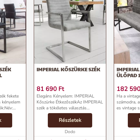
 SZÉK
IMPERIAL KŐSZÜRKE SZÉK
IMPERIAL
L
ÜLŐPAD 
81 690
Ft
182 59
zék fekete
Elegáns Kényelem: IMPERIAL
Ha a vintage
és kényelem
Kőszürke ÉtkezőszékAz IMPERIAL
számodra, 
ők:Név:
szék a tökéletes választás
es vintage 
 fekete
azoknak, akik nemcsak az
tökéletes vá
árka:
k
eleganciát, hanem a kényelmet is
Részletek
bőrhatású, 
fontosnak tartják. Ergonomikus
ülőpadot ho
00 gSzín:
kialakítása, vastag, puhár...
Dodo
kereteztük, 