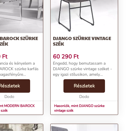
BAROCK SZÜRKE
DJANGO SZÜRKE VINTAGE
ZÉK
SZÉK
0
Ft
60 290
Ft
ancia és kényelem a
Engedd, hogy bemutassam a
ROCK szürke karfás
DJANGO szürke vintage széket -
magasfényűre
egy igazi stílusikon, amely
rozsdamentes acél
tökéletes választás étkezőkbe,
edén támasztják alá a
Részletek
hálószobákba és irodákba
Részletek
ázott bársony támlát
egyaránt. A DJANGO szék elegáns
. Formás és...
Dodo
és kortalan megjelenésével ...
Dodo
mint MODERN BAROCK
Hasonlók, mint DJANGO szürke
 szék
vintage szék