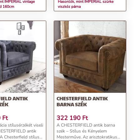
nt IMPERIAL vintage
Hasonlók, mint IMPERIAL szürke
ad 160cm
viszkóz párna
IELD ANTIK
CHESTERFIELD ANTIK
ZÉK
BARNA SZÉK
0
Ft
322 190
Ft
cia stílusérzékét viseli
A CHESTERFIELD antik barna
ESTERFIELD antik
szék – Stílus és Kényelem
A Chesterfield stílus
Mesterműve. Az arisztokratikus