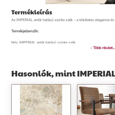
Termékleírás
Az IMPERIAL antik hatású szürke szék – a tökéletes elegancia és
Termékjellemzők:
Név: IMPERIAL antik hatású szürke szék
Ár: 69890 Ft
↓ Több részlet...
Márka: Invicta
Kategória: Étkezőszék
Tömeg: 10000 g
Szín: Szürke
Hasonlók, mint IMPERIAL 
Szállítási díj: 2990 Ft
Előnyök:
Ergonomikus kialakítás és vastag, puhára párnázott ülőrész a ki
Kellemes tapintású szürke mikroszálas anyag a dizájnos külsőért
U alakú krómozott lábak és karfa, amelyek stílusosan kiegészítik
Különböző színváltozatokban elérhető, hogy igazíthasd az otthon