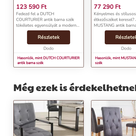
123 590
Ft
77 290
Ft
Fedezd fel a DUTCH
Kényelmes és stílusos
COURTURIER antik barna szék
étkezőszéket keresel?
tökéletes egyensúlyát a modern
MUSTANG antik barna
és minimál retro stílusok között!
Invicta magyar websh
Ez a bútordarab egy új dimenziót
Részletek
kínálatában most elér
Részlete
nyit meg a retro koncepciójában. A
otthonod egyedivé és 
szék kiemelkedő funk...
Dodo
váljon. A 100% poliés
Dodo
készült,...
Hasonlók, mint DUTCH COURTURIER
Hasonlók, mint MUSTANG
antik barna szék
szék
Még ezek is érdekelhetne