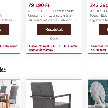
79 190
Ft
242 39
A CHESTERFIELD antik szürke
A CHESTERF
 A
lábzsámoly - az arisztokrácia
Fotel - Ele
 szék az
stílusérzékét idézve - kifinomult
EgyszerreTe
op
és kényelmes kiegészítő minden
CHESTERFIE
hető, hogy
k
otthonba. A lábzsámoly hűen
Részletek
fotelÁr: 23
kifinomulttá
tükrözi a Chesterfield stílust, mely
InvictaKateg
zterből
az 18. száza...
Dodo
ülőkeTömeg
SzürkeSzá...
 antik barna
Hasonlók, mint CHESTERFIELD antik
Hasonlók, m
szürke lábzsámoly
szürke fotel
k: