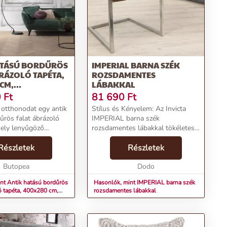
ATÁSÚ BORDŰRÖS
IMPERIAL BARNA SZÉK
RÁZOLÓ TAPÉTA,
ROZSDAMENTES
CM,
LÁBAKKAL
ZÜRKE - PETIT
0
Ft
81 690
Ft
l otthonodat egy antik
Stílus és Kényelem: Az Invicta
űrös falat ábrázoló
IMPERIAL barna szék
mely lenyűgöző
rozsdamentes lábakkal tökéletes
 lehet bármelyik
kombinációja az eleganciának és a
rmékjellemzők:Antik
Részletek
kényelemnek, ideális választás
Részletek
ntikus megjelenésű
étkezőkbe és irodákba
antik...
Butopea
egyaránt.Termékjellemzők:Név: ...
Dodo
nt Antik hatású bordűrös
Hasonlók, mint IMPERIAL barna szék
ló tapéta, 400x280 cm,
rozsdamentes lábakkal
ke - PETIT TRIANON