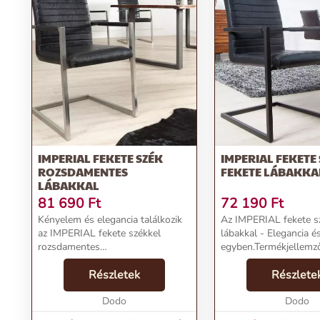
IMPERIAL FEKETE SZÉK
IMPERIAL FEKETE
ROZSDAMENTES
FEKETE LÁBAKKA
LÁBAKKAL
81 690
Ft
72 190
Ft
Kényelem és elegancia találkozik
Az IMPERIAL fekete s
az IMPERIAL fekete székkel
lábakkal - Elegancia 
rozsdamentes
egyben.Termékjellemz
lábakkal.Termékjellemzők:Név:
IMPERIAL fekete szék
IMPERIAL fekete szék
Részletek
lábakkalÁr: 61790 FtM
Részlete
rozsdamentes lábakkalÁr: 69890
InvictaKategória:
FtMárka: InvictaKategória:
Dodo
ÉtkezőszékTömeg: 100
Dodo
ÉtkezőszékTömeg: 1...
Feket...