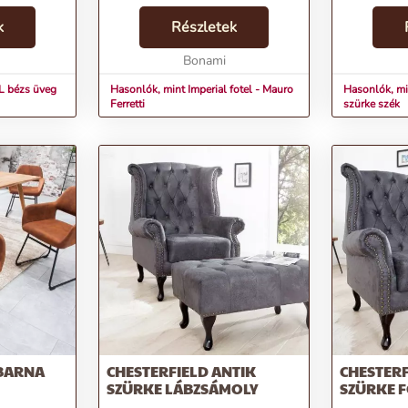
rgy,
közeleg, és meglepnéd egy
eredetéről 
za a
k
stílusos aprósággal? Mindkét
Részletek
Annyi azonb
 és a
esetben jó helyen jársz! A
század végén
al...
Bonamis termékek trendi
Bonami
aris...
márkáktól sz...
L bézs üveg
Hasonlók, mint Imperial fotel - Mauro
Hasonlók, m
Ferretti
szürke szék
BARNA
CHESTERFIELD ANTIK
CHESTERF
SZÜRKE LÁBZSÁMOLY
SZÜRKE 