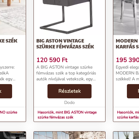
KE SZÉK
BIG ASTON VINTAGE
MODERN 
SZÜRKE FÉMVÁZAS SZÉK
KARFÁS S
120 590
Ft
195 39
yszerre:
A BIG ASTON vintage szürke
Egyedi eleg
zékA
fémvázas szék a top kategóriás
MODERN BA
ék egy
autók nívójával vetekszik, egy
székkel! A 
us
luxus autó mesteri külső és belső
polírozott 
sztult
k
tulajdonságait ötvözi. A
Részletek
lábak könny
ó
nemesfémből készült székváz
puhára párn
. A
stílusos eleganciát tere...
Dodo
és ülő részt
NO szürke
Hasonlók, mint BIG ASTON vintage
Hasonlók, 
szürke fémvázas szék
szürke karfás