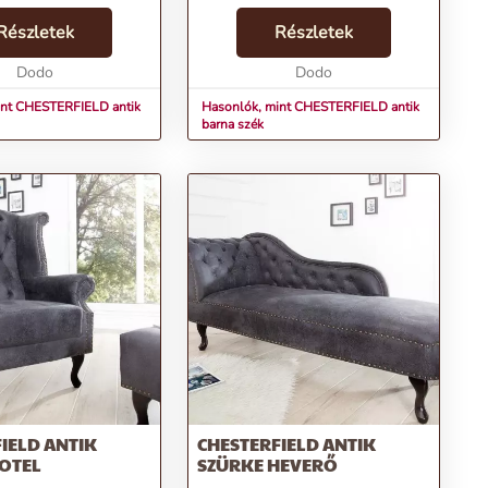
számos legenda él.
eleganciát képviselő
an biztos, hogy a 18.
Részletek
CHESTERFIELD antik barna szék
Részletek
 alakult ki és a brit
ideális választás azoknak, akik
Dodo
szeretik ötvözni a stílust és a k...
Dodo
int CHESTERFIELD antik
Hasonlók, mint CHESTERFIELD antik
barna szék
IELD ANTIK
CHESTERFIELD ANTIK
FOTEL
SZÜRKE HEVERŐ