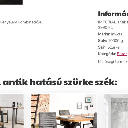
Informá
 kényelem kombinációja.
IMPERIAL antik h
2990 Ft.
Márka:
Invicta
Súly:
10000 g
Szín:
Szürke
 ↓
Kategória:
Bútor
Minőségi termék
antik hatású szürke szék:
váló kényelemért
 a modern és minimalista tereket
od stílusához