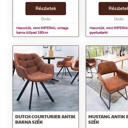
bőrhatású, kopottas felület és a
mégis impozáns dísztá
hollófekete fémlábak ötvözete
Részletek
melynek varázsa fokoz
Részlete
különleges stílust ad bármely
hangulatot a fényjáték
térnek. Az étke...
Dodo
gyertya lángja által. Az 
Dodo
Hasonlók, mint IMPERIAL vintage
Hasonlók, mint IMPERIA
barna ülőpad 160cm
gyertyatartó
DUTCH COURTURIER ANTIK
MUSTANG ANTIK 
BARNA SZÉK
SZÉK