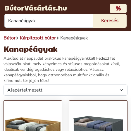
BútorVásárlás.hu
%
Bútor
Kárpitozott bútor
Kanapéágyak
Kanapéágyak
Alakítsd át nappalidat praktikus kanapéágyainkkal! Fedezd fel
választékunkat, mely kényelmes és stílusos megoldásokat kínál,
ideálisak vendégfogadáshoz vagy relaxációhoz. Válassz
kanapéágyainkból, hogy otthonodban multifunkcionális és
kifinomult tér jöjjön létre!