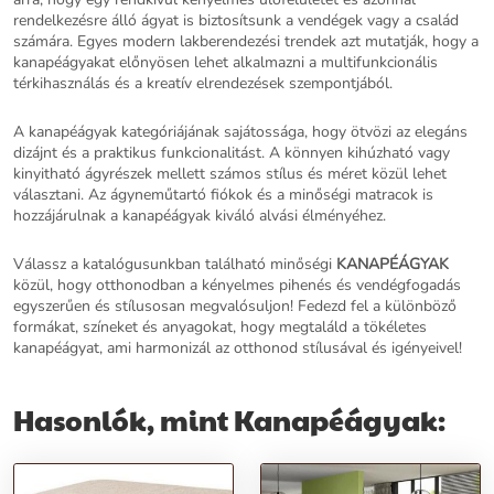
rendelkezésre álló ágyat is biztosítsunk a vendégek vagy a család
számára. Egyes modern lakberendezési trendek azt mutatják, hogy a
kanapéágyakat előnyösen lehet alkalmazni a multifunkcionális
térkihasználás és a kreatív elrendezések szempontjából.
A kanapéágyak kategóriájának sajátossága, hogy ötvözi az elegáns
dizájnt és a praktikus funkcionalitást. A könnyen kihúzható vagy
kinyitható ágyrészek mellett számos stílus és méret közül lehet
választani. Az ágyneműtartó fiókok és a minőségi matracok is
hozzájárulnak a kanapéágyak kiváló alvási élményéhez.
Válassz a katalógusunkban található minőségi
KANAPÉÁGYAK
közül, hogy otthonodban a kényelmes pihenés és vendégfogadás
egyszerűen és stílusosan megvalósuljon! Fedezd fel a különböző
formákat, színeket és anyagokat, hogy megtaláld a tökéletes
kanapéágyat, ami harmonizál az otthonod stílusával és igényeivel!
Hasonlók, mint Kanapéágyak: