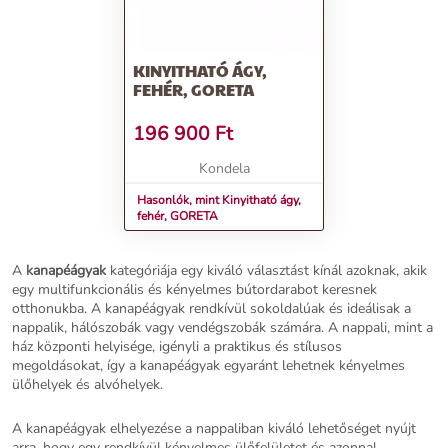
KINYITHATÓ ÁGY,
FEHÉR, GORETA
196 900
Ft
Kondela
Hasonlók, mint Kinyitható ágy,
fehér, GORETA
A
kanapéágyak
kategóriája egy kiváló választást kínál azoknak, akik
egy multifunkcionális és kényelmes bútordarabot keresnek
otthonukba. A kanapéágyak rendkívül sokoldalúak és ideálisak a
nappalik, hálószobák vagy vendégszobák számára. A nappali, mint a
ház központi helyisége, igényli a praktikus és stílusos
megoldásokat, így a kanapéágyak egyaránt lehetnek kényelmes
ülőhelyek és alvóhelyek.
A kanapéágyak elhelyezése a nappaliban kiváló lehetőséget nyújt
arra, hogy egy rendkívül kényelmes ülőfelületet és azonnal