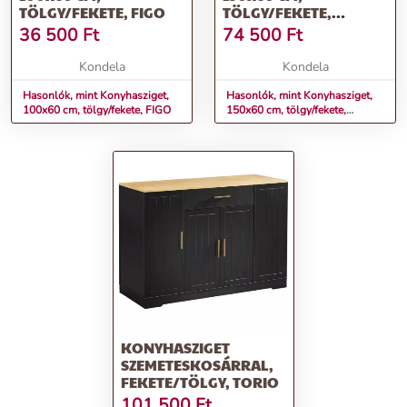
TÖLGY/FEKETE, FIGO
TÖLGY/FEKETE,
POMPEJ
36 500
Ft
74 500
Ft
Kondela
Kondela
Hasonlók, mint Konyhasziget,
Hasonlók, mint Konyhasziget,
100x60 cm, tölgy/fekete, FIGO
150x60 cm, tölgy/fekete,
POMPEJ
KONYHASZIGET
SZEMETESKOSÁRRAL,
FEKETE/TÖLGY, TORIO
101 500
Ft