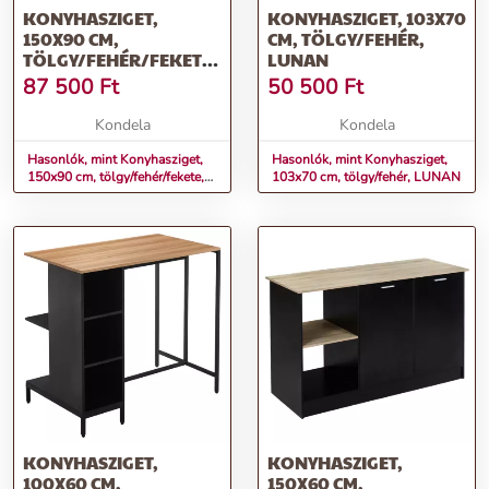
KONYHASZIGET,
KONYHASZIGET, 103X70
150X90 CM,
CM, TÖLGY/FEHÉR,
TÖLGY/FEHÉR/FEKETE,
LUNAN
XILO
87 500
Ft
50 500
Ft
Kondela
Kondela
Hasonlók, mint Konyhasziget,
Hasonlók, mint Konyhasziget,
150x90 cm, tölgy/fehér/fekete,
103x70 cm, tölgy/fehér, LUNAN
XILO
KONYHASZIGET,
KONYHASZIGET,
100X60 CM,
150X60 CM,