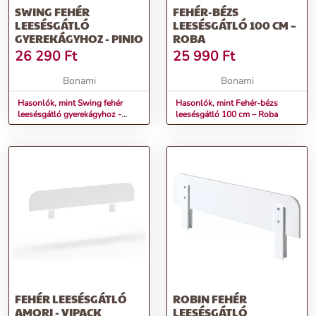
SWING FEHÉR
FEHÉR-BÉZS
LEESÉSGÁTLÓ
LEESÉSGÁTLÓ 100 CM –
GYEREKÁGYHOZ - PINIO
ROBA
26 290
Ft
25 990
Ft
Bonami
Bonami
Hasonlók, mint Swing fehér
Hasonlók, mint Fehér-bézs
leesésgátló gyerekágyhoz -
leesésgátló 100 cm – Roba
Pinio
FEHÉR LEESÉSGÁTLÓ
ROBIN FEHÉR
AMORI - VIPACK
LEESÉSGÁTLÓ