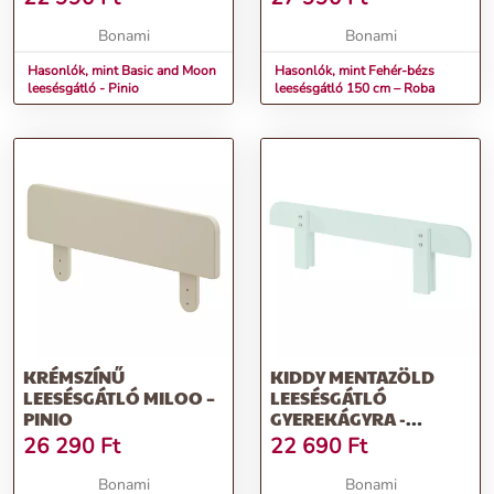
Bonami
Bonami
Hasonlók, mint Basic and Moon
Hasonlók, mint Fehér-bézs
leesésgátló - Pinio
leesésgátló 150 cm – Roba
KRÉMSZÍNŰ
KIDDY MENTAZÖLD
LEESÉSGÁTLÓ MILOO –
LEESÉSGÁTLÓ
PINIO
GYEREKÁGYRA -
VIPACK
26 290
Ft
22 690
Ft
Bonami
Bonami