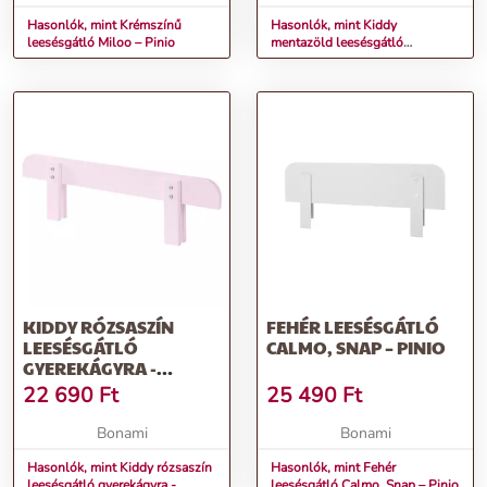
Hasonlók, mint Krémszínű
Hasonlók, mint Kiddy
leesésgátló Miloo – Pinio
mentazöld leesésgátló
gyerekágyra - Vipack
KIDDY RÓZSASZÍN
FEHÉR LEESÉSGÁTLÓ
LEESÉSGÁTLÓ
CALMO, SNAP – PINIO
GYEREKÁGYRA -
VIPACK
22 690
Ft
25 490
Ft
Bonami
Bonami
Hasonlók, mint Kiddy rózsaszín
Hasonlók, mint Fehér
leesésgátló gyerekágyra -
leesésgátló Calmo, Snap – Pinio