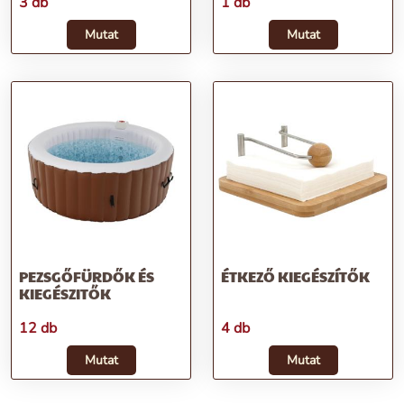
3 db
1 db
Mutat
Mutat
PEZSGŐFÜRDŐK ÉS
ÉTKEZŐ KIEGÉSZÍTŐK
KIEGÉSZITŐK
12 db
4 db
Mutat
Mutat