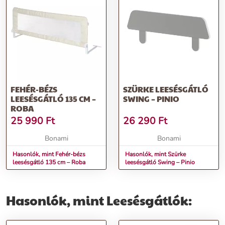
FEHÉR-BÉZS
SZÜRKE LEESÉSGÁTLÓ
LEESÉSGÁTLÓ 135 CM –
SWING – PINIO
ROBA
25 990
Ft
26 290
Ft
Bonami
Bonami
Hasonlók, mint Fehér-bézs
Hasonlók, mint Szürke
leesésgátló 135 cm – Roba
leesésgátló Swing – Pinio
Hasonlók, mint Leesésgátlók: