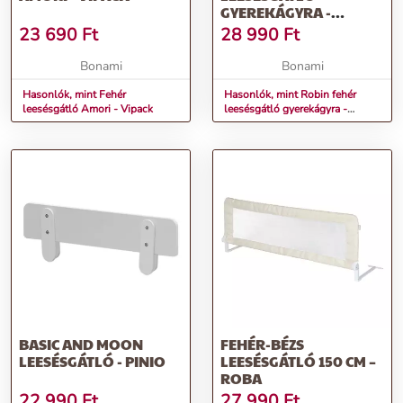
GYEREKÁGYRA -
VIPACK
23 690
Ft
28 990
Ft
Bonami
Bonami
Hasonlók, mint Fehér
Hasonlók, mint Robin fehér
leesésgátló Amori - Vipack
leesésgátló gyerekágyra -
Vipack
BASIC AND MOON
FEHÉR-BÉZS
LEESÉSGÁTLÓ - PINIO
LEESÉSGÁTLÓ 150 CM –
ROBA
22 990
Ft
27 990
Ft