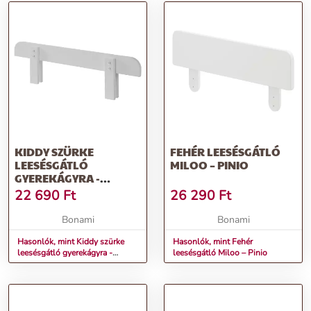
KIDDY SZÜRKE
FEHÉR LEESÉSGÁTLÓ
LEESÉSGÁTLÓ
MILOO – PINIO
GYEREKÁGYRA -
VIPACK
22 690
Ft
26 290
Ft
Bonami
Bonami
Hasonlók, mint Kiddy szürke
Hasonlók, mint Fehér
leesésgátló gyerekágyra -
leesésgátló Miloo – Pinio
Vipack