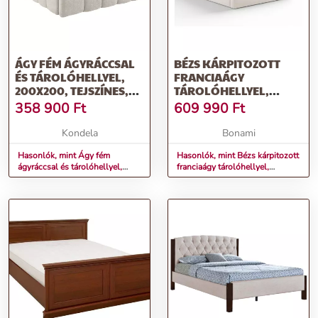
ÁGY FÉM ÁGYRÁCCSAL
BÉZS KÁRPITOZOTT
ÉS TÁROLÓHELLYEL,
FRANCIAÁGY
200X200, TEJSZÍNES,
TÁROLÓHELLYEL,
SORENA
ÁGYRÁCCSAL 180X200
358 900
Ft
609 990
Ft
CM ARENDAL –
COSMOPOLITAN
Kondela
Bonami
DESIGN
Hasonlók, mint Ágy fém
Hasonlók, mint Bézs kárpitozott
ágyráccsal és tárolóhellyel,
franciaágy tárolóhellyel,
200x200, tejszínes, SORENA
ágyráccsal 180x200 cm Arendal
– Cosmopolitan Design