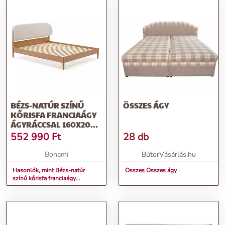
BÉZS-NATÚR SZÍNŰ
ÖSSZES ÁGY
KŐRISFA FRANCIAÁGY
ÁGYRÁCCSAL 160X200
CM OCTAVIA – KAVE
552 990
Ft
28 db
HOME
Bonami
BútorVásárlás.hu
Hasonlók, mint Bézs-natúr
Összes Összes ágy
színű kőrisfa franciaágy
ágyráccsal 160x200 cm Octavia
– Kave Home