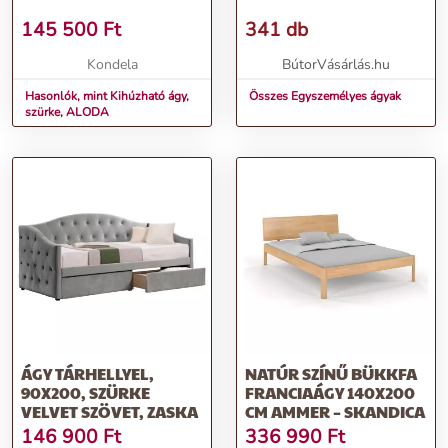
145 500
Ft
341 db
Kondela
BútorVásárlás.hu
Hasonlók, mint Kihúzható ágy,
Összes Egyszemélyes ágyak
szürke, ALODA
ÁGY TÁRHELLYEL,
NATÚR SZÍNŰ BÜKKFA
90X200, SZÜRKE
FRANCIAÁGY 140X200
VELVET SZÖVET, ZASKA
CM AMMER – SKANDICA
146 900
Ft
336 990
Ft