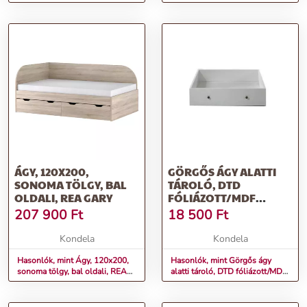
univerzális, SUPA
ÁGY, 120X200,
GÖRGŐS ÁGY ALATTI
SONOMA TÖLGY, BAL
TÁROLÓ, DTD
OLDALI, REA GARY
FÓLIÁZOTT/MDF
FESTETT, FEHÉR, PARIS
207 900
Ft
18 500
Ft
Kondela
Kondela
Hasonlók, mint Ágy, 120x200,
Hasonlók, mint Görgős ágy
sonoma tölgy, bal oldali, REA
alatti tároló, DTD fóliázott/MDF
GARY
festett, fehér, PARIS