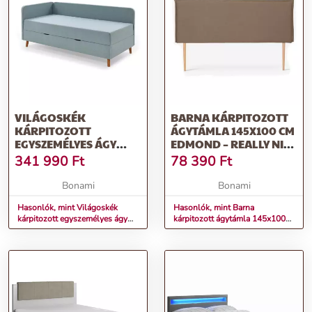
VILÁGOSKÉK
BARNA KÁRPITOZOTT
KÁRPITOZOTT
ÁGYTÁMLA 145X100 CM
EGYSZEMÉLYES ÁGY
EDMOND – REALLY NICE
TÁROLÓHELLYEL
THINGS
341 990
Ft
78 390
Ft
90X200 CM CABANA –
MEISE MÖBEL
Bonami
Bonami
Hasonlók, mint Világoskék
Hasonlók, mint Barna
kárpitozott egyszemélyes ágy
kárpitozott ágytámla 145x100
tárolóhellyel 90x200 cm
cm Edmond – Really Nice
Cabana – Meise Möbel
Things