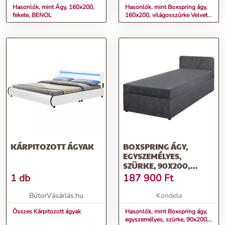
Hasonlók, mint Ágy, 160x200,
Hasonlók, mint Boxspring ágy,
fekete, BENOL
160x200, világosszürke Velvet
szövet, GULIETTE + ajándék
KÁRPITOZOTT ÁGYAK
BOXSPRING ÁGY,
EGYSZEMÉLYES,
SZÜRKE, 90X200,
UNIVERZÁLIS, SUPA
1 db
187 900
Ft
BútorVásárlás.hu
Kondela
Összes Kárpitozott ágyak
Hasonlók, mint Boxspring ágy,
egyszemélyes, szürke, 90x200,