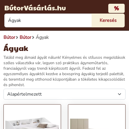
BútorVásárlás.hu
%
Bútor
Bútor
Ágyak
Ágyak
Találd meg álmaid ágyát nálunk! Kényelmes és stílusos megoldások
széles választéka vár, legyen szó praktikus ágyneműtartós,
franciaágyról vagy trendi kárpitozott ágyról. Fedezd fel az
egyszemélyes ágyaktól kezdve a boxspring ágyakig terjedő palettát,
és teremtsd meg otthonod központjában a tökéletes kikapcsolódást
és pihenést.