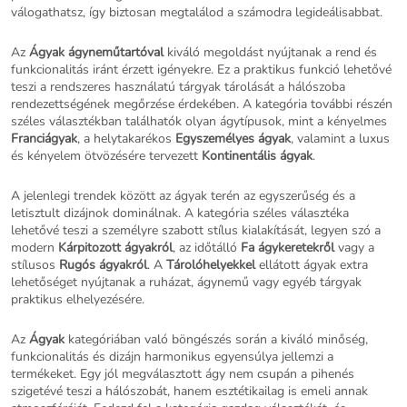
válogathatsz, így biztosan megtalálod a számodra legideálisabbat.
Az
Ágyak ágyneműtartóval
kiváló megoldást nyújtanak a rend és
funkcionalitás iránt érzett igényekre. Ez a praktikus funkció lehetővé
teszi a rendszeres használatú tárgyak tárolását a hálószoba
rendezettségének megőrzése érdekében. A kategória további részén
széles választékban találhatók olyan ágytípusok, mint a kényelmes
Franciágyak
, a helytakarékos
Egyszemélyes ágyak
, valamint a luxus
és kényelem ötvözésére tervezett
Kontinentális ágyak
.
A jelenlegi trendek között az ágyak terén az egyszerűség és a
letisztult dizájnok dominálnak. A kategória széles választéka
lehetővé teszi a személyre szabott stílus kialakítását, legyen szó a
modern
Kárpitozott ágyakról
, az időtálló
Fa ágykeretekről
vagy a
stílusos
Rugós ágyakról
. A
Tárolóhelyekkel
ellátott ágyak extra
lehetőséget nyújtanak a ruházat, ágynemű vagy egyéb tárgyak
praktikus elhelyezésére.
Az
Ágyak
kategóriában való böngészés során a kiváló minőség,
funkcionalitás és dizájn harmonikus egyensúlya jellemzi a
termékeket. Egy jól megválasztott ágy nem csupán a pihenés
szigetévé teszi a hálószobát, hanem esztétikailag is emeli annak