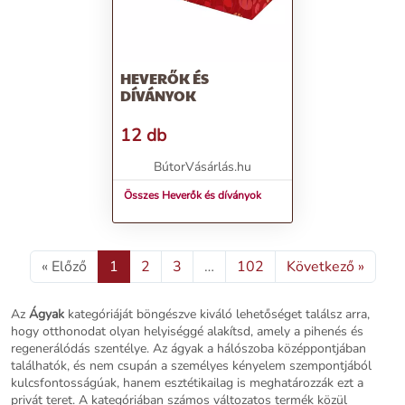
HEVERŐK ÉS
DÍVÁNYOK
12 db
BútorVásárlás.hu
Összes Heverők és díványok
« Előző
1
2
3
…
102
Következő »
Az
Ágyak
kategóriáját böngészve kiváló lehetőséget találsz arra,
hogy otthonodat olyan helyiséggé alakítsd, amely a pihenés és
regenerálódás szentélye. Az ágyak a hálószoba középpontjában
találhatók, és nem csupán a személyes kényelem szempontjából
kulcsfontosságúak, hanem esztétikailag is meghatározzák ezt a
privát teret. A kategóriában számos változatos termék közül