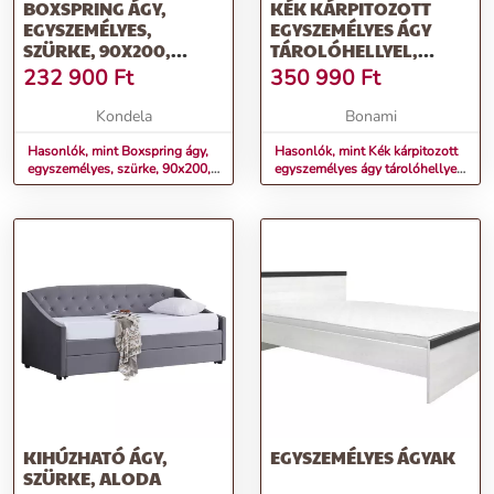
BOXSPRING ÁGY,
KÉK KÁRPITOZOTT
EGYSZEMÉLYES,
EGYSZEMÉLYES ÁGY
SZÜRKE, 90X200,
TÁROLÓHELLYEL,
JOBBOS, BARY
ÁGYRÁCCSAL 90X200
232 900
Ft
350 990
Ft
CM DREAMY AURORA –
MIUFORM
Kondela
Bonami
Hasonlók, mint Boxspring ágy,
Hasonlók, mint Kék kárpitozott
egyszemélyes, szürke, 90x200,
egyszemélyes ágy tárolóhellyel,
jobbos, BARY
ágyráccsal 90x200 cm Dreamy
Aurora – Miuform
KIHÚZHATÓ ÁGY,
EGYSZEMÉLYES ÁGYAK
SZÜRKE, ALODA