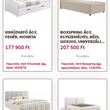
KIHÚZHATÓ ÁGY,
BOXSPRING ÁGY,
FEHÉR, MONETA
EGYSZEMÉLYES, BÉZS,
110X200, UNIVERZÁLIS,
ALEXA
177 900
Ft
207 500
Ft
Kondela
Kondela
Hasonlók, mint Kihúzható ágy,
Hasonlók, mint Boxspring ágy,
fehér, MONETA
egyszemélyes, bézs, 110x200,
univerzális, ALEXA