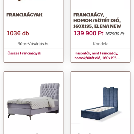
FRANCIAÁGYAK
FRANCIAÁGY,
HOMOK/SÖTÉT DIÓ,
160X195, ELENA NEW
1036 db
139 900
Ft
167900 Ft
BútorVásárlás.hu
Kondela
Összes Franciaágyak
Hasonlók, mint Franciaágy,
homok/sötét dió, 160x195,
ELENA New