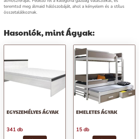
atmoszféráját. Fedezd fel a kategória gazdag választékát, és
teremtsd meg álmaid hálószobáját, ahol a kényelem és a stílus
összetalálkoznak.
Hasonlók, mint Ágyak:
EGYSZEMÉLYES ÁGYAK
EMELETES ÁGYAK
341 db
15 db