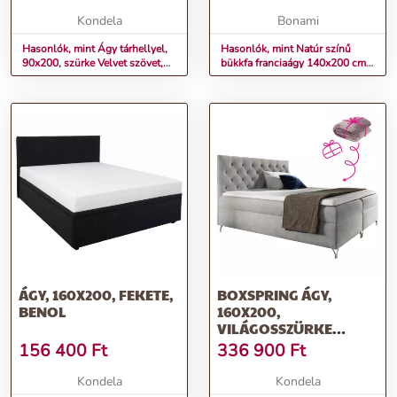
Kondela
Bonami
Hasonlók, mint Ágy tárhellyel,
Hasonlók, mint Natúr színű
90x200, szürke Velvet szövet,
bükkfa franciaágy 140x200 cm
ZASKA
Ammer – Skandica
ÁGY, 160X200, FEKETE,
BOXSPRING ÁGY,
BENOL
160X200,
VILÁGOSSZÜRKE
VELVET SZÖVET,
156 400
Ft
336 900
Ft
GULIETTE + AJÁNDÉK
Kondela
Kondela