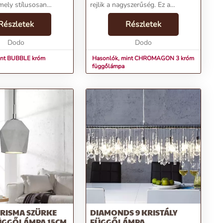
 mely stílusosan
rejlik a nagyszerűség. Ez a
a otthonodat. Az
függőlámparendszer ideális
ómozott
Részletek
választás olyan környezetekbe,
Részletek
ésen négy
ahol szolid, mégis mutatós
forrás található,
Dodo
fényforrást
Dodo
i...
keresel.Termékjellemzők:Név: ...
int BUBBLE króm
Hasonlók, mint CHROMAGON 3 króm
függőlámpa
PRISMA SZÜRKE
DIAMONDS 9 KRISTÁLY
ÜGGŐLÁMPA 15CM
FÜGGŐLÁMPA