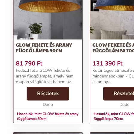
GLOW FEKETE ÉS ARANY
GLOW FEKETE ÉS
FÜGGŐLÁMPA 50CM
FÜGGŐLÁMPA 70
81 790
Ft
131 390
Ft
Fedezd fel a GLOW fekete és
Különleges atmoszfér
arany függőlámpát, amely nem
mindennapokban - G
csupán világítótest, hanem az
és arany
otthonod egyedi stílusának
függőlámpa.Termékjel
kifejezője is. Hozd be a
Részletek
GLOW fekete és aran
Részlete
természetes fény varázsát
függőlámpa 70cmÁr:
mindennapi életedbe ezzel a dizájn
Dodo
FtMárka: InvictaKategó
Dodo
...
Mennyezeti lámpa, csil
Hasonlók, mint GLOW fekete és arany
Hasonlók, mint GLOW fek
függőlámpa 50cm
függőlámpa 70cm