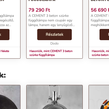
79 290
Ft
56 690
ggőlámpa
A CEMENT 3 beton szürke
A CEMENT P
egészítő,
függőlámpa nem csupán egy
függőlámpa
zza az
lámpa, hanem egy lenyűgöző
meghökkentő
design-kiegészítő, mely magával
lakásodba e
számára,
k
ragadóan megtöri a megszokott
Részletek
Az anyagok
náld
lámpák egyhangúságát. Az
kombinációj
ez a lámpa
egyedileg készült csillár három
Dodo
egyedi megj
robo...
...
 fekete
Hasonlók, mint CEMENT 3 beton
Hasonlók, 
szürke függőlámpa
szürke beto
k: