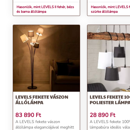
Hasonlók, mint LEVELS II fehér, bézs
Hasonlók, mint LEVELS f
és barna állólámpa
szürke állólámpa
LEVELS FEKETE VÁSZON
LEVELS FEKETE 1
ÁLLÓLÁMPA
POLIESTER LÁMP
83 890
Ft
28 890
Ft
A LEVELS fekete vászon
A LEVELS fekete 100%
állólámpa eleganciájával meghitt
lámpabúra ideális vála