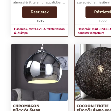
atmoszférát teremt nappalidban
szeretnéd felfrissíteni
vagy étkeződben. A virágcsokor
meglévő LEVELS függ
formájú kialakításának és
Részletek
A szettben található f
Részlete
visszafogott fekete színének
és középszürke színű 
köszönhetően könnyedén ille...
Dodo
kifinomult megj...
Dodo
Hasonlók, mint LEVELS fekete vászon
Hasonlók, mint LEVELS 
állólámpa
poliester lámpabúra
CHROMAGON
COCOON FEKETE
FÜGGŐLÁMPA
FÜGGŐLÁMPA 60