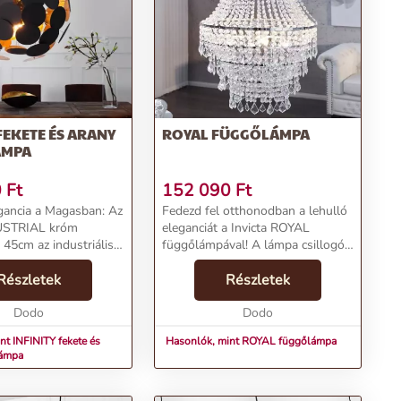
 FEKETE ÉS ARANY
ROYAL FÜGGŐLÁMPA
ÁMPA
0
Ft
152 090
Ft
gancia a Magasban: Az
Fedezd fel otthonodban a lehulló
DUSTRIAL króm
eleganciát a Invicta ROYAL
45cm az industriális
függőlámpával! A lámpa csillogó
funkcionalitás
akril prizmái szikrázó fényt
vözetét kínálja,
Részletek
varázsolnak, miközben hatalmas
Részletek
thonod vagy irodád
barokkos formája romantikus
mékjellemzők:N...
Dodo
vintage hangulatot á...
Dodo
nt INFINITY fekete és
Hasonlók, mint ROYAL függőlámpa
lámpa