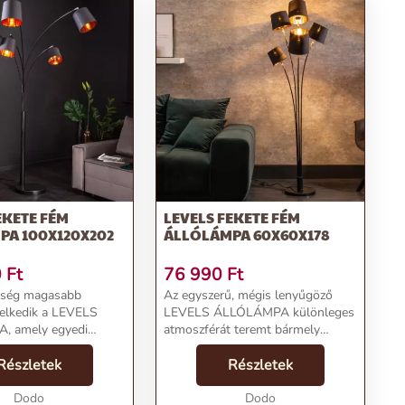
EKETE FÉM
LEVELS FEKETE FÉM
PA 100X120X202
ÁLLÓLÁMPA 60X60X178
0
Ft
76 990
Ft
űség magasabb
Az egyszerű, mégis lenyűgöző
melkedik a LEVELS
LEVELS ÁLLÓLÁMPA különleges
 amely egyedi
atmoszférát teremt bármely
fényt bármely
nappaliban. Az ötágú fekete
Az ötágú fekete
Részletek
lámpatestet öt különböző
Részletek
t különböző
lámpaernyő három különböző
el rendelkezik,
Dodo
méretben teszi hangulatossá,
Dodo