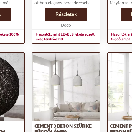
 a már
otthon elegáns berendezésébe.
fényforrás,
őlámpádat.
Két, különböző magasságban
megvilágítj
ekete, fehér
k
elhelyezkedő üveglapja kiváló
Részletek
elegáns kr
búrák
lehetőséget nyújt a különféle
felfüggeszt
dekorációs tárgyak, mint...
Dodo
buborékfény
melyek kívül 
fekete 100%
Hasonlók, mint LEVELS fekete edzett
Hasonlók, m
üveg lerakóasztal
függőlámpa
CEMENT 3 BETON SZÜRKE
CEMENT 
CM
FÜGGŐLÁMPA
BETON F