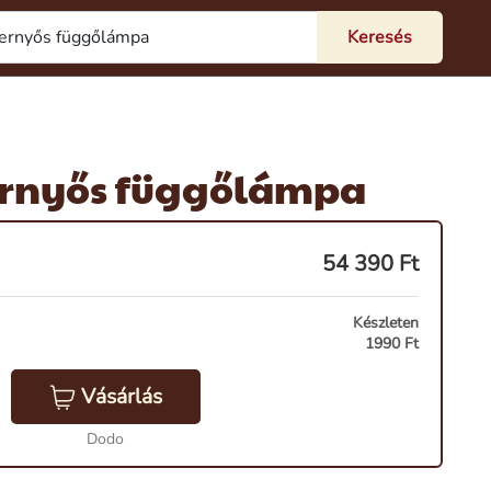
ternyős függőlámpa
54 390
Ft
Készleten
1990 Ft
Vásárlás
Dodo