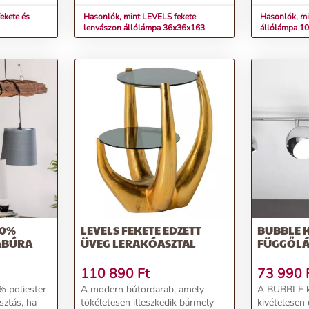
amelyek hár
ekete és
Hasonlók, mint LEVELS fekete
Hasonlók, mi
lenvászon állólámpa 36x36x163
állólámpa 1
00%
LEVELS FEKETE EDZETT
BUBBLE 
ABÚRA
ÜVEG LERAKÓASZTAL
FÜGGŐL
110 890
Ft
73 990
 poliester
A modern bútordarab, amely
A BUBBLE k
sztás, ha
tökéletesen illeszkedik bármely
kivételesen