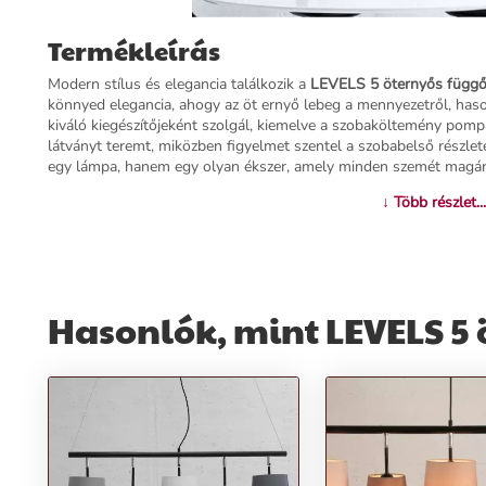
Termékleírás
Modern stílus és elegancia találkozik a
LEVELS 5 öternyős függ
könnyed elegancia, ahogy az öt ernyő lebeg a mennyezetről, haso
kiváló kiegészítőjeként szolgál, kiemelve a szobaköltemény pom
látványt teremt, miközben figyelmet szentel a szobabelső részlet
egy lámpa, hanem egy olyan ékszer, amely minden szemét magár
↓ Több részlet...
Termékjellemzők:
Név:
LEVELS 5 öternyős függőlámpa
Ár:
46490 Ft
Márka:
Invicta (egyszer említve)
Hasonlók, mint LEVELS 5
Kategória:
Mennyezeti lámpa, csillár
Tömeg:
2100 g
Szín:
Szürke
Szállítási díj:
1990 Ft
Előnyök:
Könnyed Elegancia:
A függőlámpa öt könnyű ernyője stílusosan 