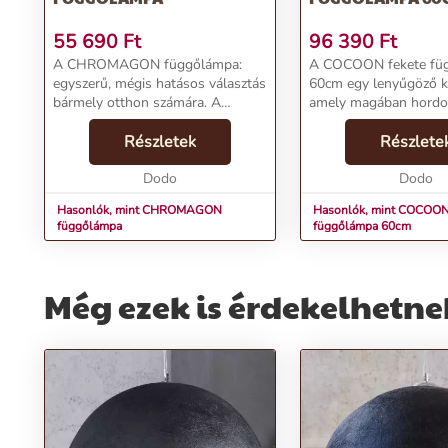
55 690
Ft
96 390
Ft
A CHROMAGON függőlámpa:
A COCOON fekete fü
egyszerű, mégis hatásos választás
60cm egy lenyűgöző ki
bármely otthon számára. A
amely magában hordo
minimalista dizájn és az elegáns
egyediség és a dizájn
ezüst színű kivitel teszi
Részletek
tökéletességét. Azok 
Részlete
tökéletessé a tér megvilágítását,
akiknek hiányzik a „csi
miközben szemet gyönyör...
Dodo
magad” tapasztalata, 
Dodo
megn...
Hasonlók, mint CHROMAGON
Hasonlók, mint COCOON
függőlámpa
függőlámpa 60cm
Még ezek is érdekelhetne