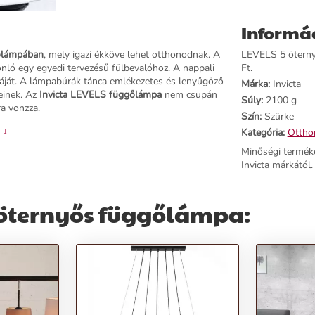
Informá
őlámpában
, mely igazi ékköve lehet otthonodnak. A
LEVELS 5 öternyő
nló egy egyedi tervezésű fülbevalóhoz. A nappali
Ft.
páját. A lámpabúrák tánca emlékezetes és lenyűgöző
Márka:
Invicta
einek. Az
Invicta LEVELS függőlámpa
nem csupán
Súly:
2100 g
a vonzza.
Szín:
Szürke
 ↓
Kategória:
Otthon
Minőségi termék
Invicta márkától.
 öternyős függőlámpa:
lebeg a mennyezeten.