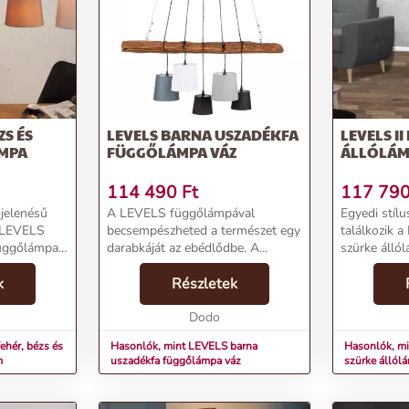
élményt nyújt.
otthonodat különlegessé teszi.
dban a LEVELS függőlámpával!
ZS ÉS
LEVELS BARNA USZADÉKFA
LEVELS II
MPA
FÜGGŐLÁMPA VÁZ
ÁLLÓLÁM
114 490
Ft
117 79
jelenésű
A LEVELS függőlámpával
Egyedi stíl
a LEVELS
becsempészheted a természet egy
találkozik a
függőlámpa
darabkáját az ebédlődbe. A
szürke álló
k:Név:
lámpatest meleg, barna árnyalatú
otthonodba 
s barna
k
uszadékfából készült, mely
Részletek
kompozíció 
: 56790
természetes módon minden
tökéletes vá
ria: Men...
darabnál más és más.Kialakítása
Dodo
hálószobáig. 
ú...
ehér, bézs és
Hasonlók, mint LEVELS barna
Hasonlók, mi
m
uszadékfa függőlámpa váz
szürke állól