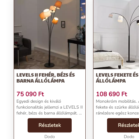
LEVELS II FEHÉR, BÉZS ÉS
LEVELS FEKETE É
BARNA ÁLLÓLÁMPA
ÁLLÓLÁMPA
75 090
Ft
108 690
Ft
Egyedi design és kiváló
Monokróm mobilitás.
funkcionalitás jellemzi a LEVELS II
fekete és szürke állól
fehér, bézs és barna állólámpát. A
ránézésre egész konce
modern koncepció és a
modern, a fekete, szür
színpompás búrák egyedülálló
Részletek
búrái pedig igazán div
Részlete
atmoszférát varázsolnak
kölcsönöznek a lámpá
otthonodba. A lámpa kivételes ...
Dodo
bevonással...
Dodo