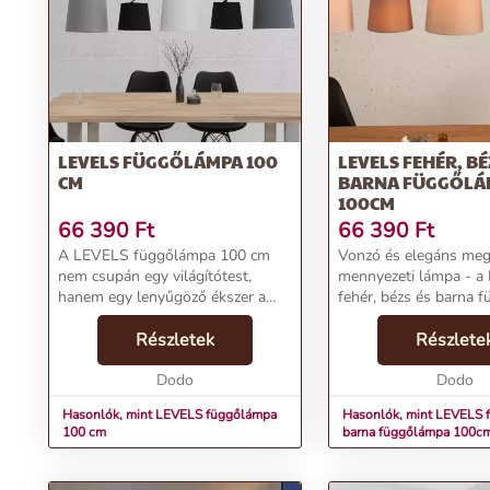
Látványos Megjelenés:
A lámpabúrák tánca emlékezetes vizuális 
Egyedi Design:
Az Invicta LEVELS függőlámpa egyedi tervezésű, 
Rendeld meg most
, és teremts lenyűgöző atmoszférát otthono
További információk>>
LEVELS FÜGGŐLÁMPA 100
LEVELS FEHÉR, BÉ
CM
BARNA FÜGGŐLÁ
100CM
66 390
Ft
66 390
Ft
A LEVELS függőlámpa 100 cm
Vonzó és elegáns meg
nem csupán egy világítótest,
mennyezeti lámpa - 
hanem egy lenyűgöző ékszer a
fehér, bézs és barna 
lakásod számára. Könnyed
100cm!Termékjellemző
eleganciájával és egyedi
Részletek
LEVELS fehér, bézs é
Részlete
tervezésével olyan, mintha egy
függőlámpa 100cmÁr
egyedi fülbevalót lógatnál a
Dodo
FtMárka: InvictaKategó
Dodo
menny...
Hasonlók, mint LEVELS függőlámpa
Hasonlók, mint LEVELS f
100 cm
barna függőlámpa 100c