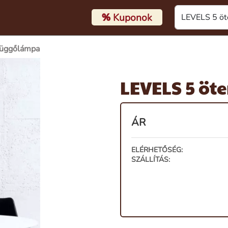
%
Kuponok
függőlámpa
LEVELS 5 ö
ÁR
ELÉRHETŐSÉG:
SZÁLLÍTÁS: