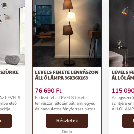
S SZÜRKE
LEVELS FEKETE LENVÁSZON
LEVELS F
ÁLLÓLÁMPA 36X36X163
ÁLLÓLÁM
76 690
Ft
115 09
 Az LEVELS
Fedezd fel a LEVELS fekete
Az egyszer
ámpa első
lenvászon állólámpát, ami egyedi
szintjére e
pciója
és hangulatos fényforrást biztosít
ÁLLÓLÁMPA,
ke és fehér
otthonodnak!Termékjellemzők:Név:
módon hoz 
atos külsőt
k
LEVELS fekete lenvászon
Részletek
nappaliba. 
nak. Fekete
állólámpa 36x36x163Ár: 65,690
lámpatest ö
FtMárka: InvictaKa...
Dodo
lámpaernyőv