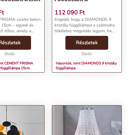
Ft
112 090
Ft
RISMA szürke beton
Engedd, hogy a DIAMONDS 9
 15cm – egyedi és
kristály függőlámpa a számodra
 stílus, amely a
tökéletes megoldás legyen, ha
gy új dimenziót hoz.
elegáns és luxus hangulatot
 izgalmas
Részletek
szeretnél teremteni otthonodban.
Részletek
ával készült lámpa
Ez a mennyezeti lámpa, vagy
elenésével és divatos
Dodo
csillár, nem csupán vilá...
Dodo
mint CEMENT PRISMA
Hasonlók, mint DIAMONDS 9 kristály
n függőlámpa 15cm
függőlámpa