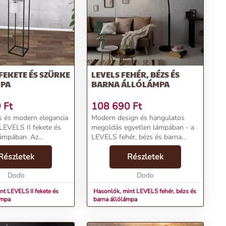
 FEKETE ÉS SZÜRKE
LEVELS FEHÉR, BÉZS ÉS
PA
BARNA ÁLLÓLÁMPA
0
Ft
108 690
Ft
us és modern elegancia
Modern design és hangulatos
 LEVELS II fekete és
megoldás egyetlen lámpában - a
lámpában. Az
LEVELS fehér, bézs és barna
hozza a kifinomult
állólámpa!Termékjellemzők:Név:
érzetét, amely
Részletek
LEVELS fehér, bézs és barna
Részletek
lasztás a nappalitól a
állólámpaÁr: 93090 FtMárka:
Az ip...
Dodo
InvictaKategória: Állólámp...
Dodo
nt LEVELS II fekete és
Hasonlók, mint LEVELS fehér, bézs és
ámpa
barna állólámpa