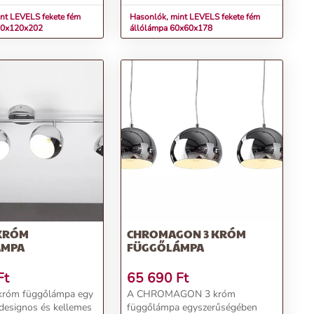
om különböz...
megtere...
nt LEVELS fekete fém
Hasonlók, mint LEVELS fekete fém
00x120x202
állólámpa 60x60x178
KRÓM
CHROMAGON 3 KRÓM
ÁMPA
FÜGGŐLÁMPA
Ft
65 690
Ft
róm függőlámpa egy
A CHROMAGON 3 króm
 designos és kellemes
függőlámpa egyszerűségében