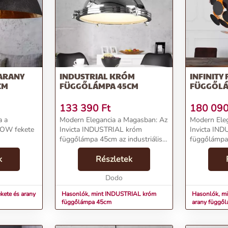
 ARANY
INDUSTRIAL KRÓM
INFINITY
CM
FÜGGŐLÁMPA 45CM
FÜGGŐL
133 390
Ft
180 09
a a
Modern Elegancia a Magasban: Az
Modern Ele
LOW fekete
Invicta INDUSTRIAL króm
Invicta IN
függőlámpa 45cm az industriális
függőlámpa 
lemzők:Név:
design és a funkcionalitás
design és a 
y
k
tökéletes ötvözetét kínálja,
Részletek
tökéletes öt
 112490
feldobja otthonod vagy irodád
feldobja ot
ria:
stílusát.Termékjellemzők:N...
Dodo
stílusát.Ter
lárTömeg: ...
ete és arany
Hasonlók, mint INDUSTRIAL króm
Hasonlók, mi
függőlámpa 45cm
arany függő