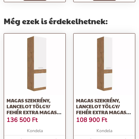
Még ezek is érdekelhetnek:
MAGAS SZEKRÉNY,
MAGAS SZEKRÉNY,
LANCELOT TÖLGY/
LANCELOT TÖLGY/
FEHÉR EXTRA MAGAS
FEHÉR EXTRA MAGAS
FÉNYŰ HG , VEGA 60
FÉNYŰ HG , VEGA 40
136 500
Ft
108 900
Ft
DK-210 2F
DK-210 2F
Kondela
Kondela