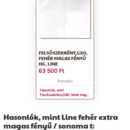
FELSŐSZEKRÉNY,G80,
FEHÉR MAGAS FÉNYŰ
HG, LINE
63 500
Ft
Kondela
Hasonlók, mint
Felsőszekrény,G80, fehér magas
fényű HG, LINE
Hasonlók, mint Line fehér extra
magas fényű / sonoma t: