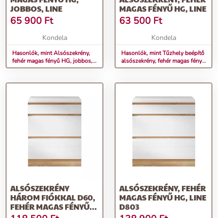
JOBBOS, LINE
MAGAS FÉNYŰ HG, LINE
65 900
Ft
63 500
Ft
Kondela
Kondela
Hasonlók, mint Alsószekrény,
Hasonlók, mint Tűzhely beépítő
fehér magas fényű HG, jobbos,
alsószekrény, fehér magas fényű
LINE
HG, LINE
ALSÓSZEKRÉNY
ALSÓSZEKRÉNY, FEHÉR
HÁROM FIÓKKAL D60,
MAGAS FÉNYŰ HG, LINE
FEHÉR MAGAS FÉNYŰ
D803
HG, LINE