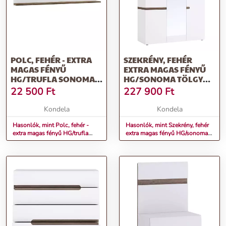
POLC, FEHÉR - EXTRA
SZEKRÉNY, FEHÉR
MAGAS FÉNYŰ
EXTRA MAGAS FÉNYŰ
HG/TRUFLA SONOMA
HG/SONOMA TÖLGY
TÖLGY, LYNATET 60
SÖTÉT TRUFLA,
22 500
Ft
227 900
Ft
LYNATET TYP 22
Kondela
Kondela
Hasonlók, mint Polc, fehér -
Hasonlók, mint Szekrény, fehér
extra magas fényű HG/trufla
extra magas fényű HG/sonoma
sonoma tölgy, LYNATET 60
tölgy sötét trufla, LYNATET TYP
22