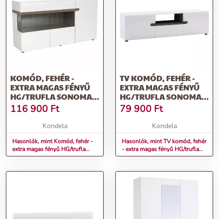
KOMÓD, FEHÉR -
TV KOMÓD, FEHÉR -
EXTRA MAGAS FÉNYŰ
EXTRA MAGAS FÉNYŰ
HG/TRUFLA SONOMA
HG/TRUFLA SONOMA
TÖLGY, LYNATET 42
TÖLGY, LYNATET 50
116 900
Ft
79 900
Ft
Kondela
Kondela
Hasonlók, mint Komód, fehér -
Hasonlók, mint TV komód, fehér
extra magas fényű HG/trufla
- extra magas fényű HG/trufla
sonoma tölgy, LYNATET 42
sonoma tölgy, LYNATET 50