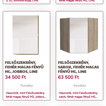
G 20, sonoma tölgy, LINE
fehér magas fényű HG, LINE
FELSŐSZEKRÉNY,
FELSŐSZEKRÉNY,
FEHÉR MAGAS FÉNYŰ
SAROK, FEHÉR MAGAS
HG, JOBBOS, LINE
FÉNYŰ HG, LINE
34 500
Ft
63 500
Ft
Kondela
Kondela
Hasonlók, mint Felsőszekrény,
Hasonlók, mint Felsőszekrény,
fehér magas fényű HG, jobbos,
sarok, fehér magas fényű HG,
LINE
LINE