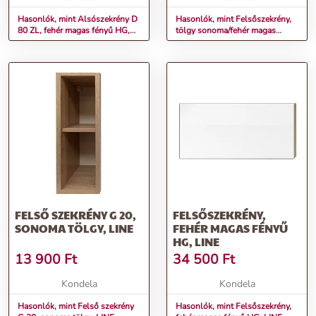
Hasonlók, mint Alsószekrény D
Hasonlók, mint Felsőszekrény,
80 ZL, fehér magas fényű HG,
tölgy sonoma/fehér magas
LINE
fényű HG, jobbos, LINE
FELSŐ SZEKRÉNY G 20,
FELSŐSZEKRÉNY,
SONOMA TÖLGY, LINE
FEHÉR MAGAS FÉNYŰ
HG, LINE
13 900
Ft
34 500
Ft
Kondela
Kondela
Hasonlók, mint Felső szekrény
Hasonlók, mint Felsőszekrény,