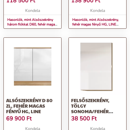
118 500
Ft
138 900
Ft
Kondela
Kondela
Hasonlók, mint Alsószekrény
Hasonlók, mint Alsószekrény,
három fiókkal D60, fehér magas
fehér magas fényű HG, LINE
fényű HG, LINE
D803
ALSÓSZEKRÉNY D 80
FELSŐSZEKRÉNY,
ZL, FEHÉR MAGAS
TÖLGY
FÉNYŰ HG, LINE
SONOMA/FEHÉR
MAGAS FÉNYŰ HG,
69 900
Ft
38 500
Ft
JOBBOS, LINE
Kondela
Kondela