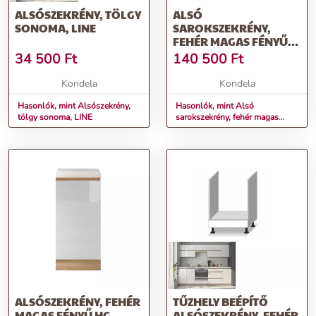
ALSÓSZEKRÉNY, TÖLGY
ALSÓ
SONOMA, LINE
SAROKSZEKRÉNY,
FEHÉR MAGAS FÉNYŰ
HG, LINE
34 500
Ft
140 500
Ft
Kondela
Kondela
Hasonlók, mint Alsószekrény,
Hasonlók, mint Alsó
tölgy sonoma, LINE
sarokszekrény, fehér magas
fényű HG, LINE
ALSÓSZEKRÉNY, FEHÉR
TŰZHELY BEÉPÍTŐ
MAGAS FÉNYŰ HG,
ALSÓSZEKRÉNY, FEHÉR