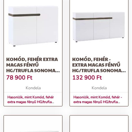
KOMÓD, FEHÉR EXTRA
KOMÓD, FEHÉR -
MAGAS FÉNYŰ
EXTRA MAGAS FÉNYŰ
HG/TRUFLA SONOMA
HG/TRUFLA SONOMA
TÖLGY, LYNATET 35
TÖLGY, LYNATET 40
78 900
Ft
132 900
Ft
Kondela
Kondela
Hasonlók, mint Komód, fehér
Hasonlók, mint Komód, fehér -
extra magas fényű HG/trufla
extra magas fényű HG/trufla
sonoma tölgy, LYNATET 35
sonoma tölgy, LYNATET 40