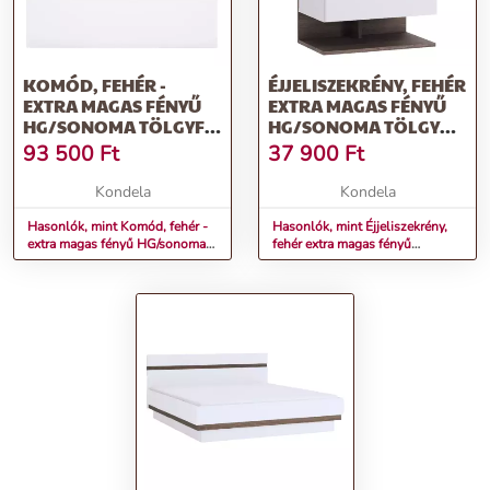
KOMÓD, FEHÉR -
ÉJJELISZEKRÉNY, FEHÉR
EXTRA MAGAS FÉNYŰ
EXTRA MAGAS FÉNYŰ
HG/SONOMA TÖLGYFA,
HG/SONOMA TÖLGY
LYNATET 44 TÍPUS
SÖTÉT TRUFLA,
93 500
Ft
37 900
Ft
LYNATET TYP 95
Kondela
Kondela
Hasonlók, mint Komód, fehér -
Hasonlók, mint Éjjeliszekrény,
extra magas fényű HG/sonoma
fehér extra magas fényű
tölgyfa, LYNATET 44 TÍPUS
HG/sonoma tölgy sötét trufla,
LYNATET TYP 95