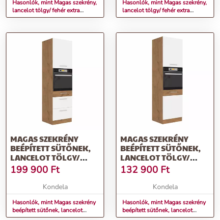
Hasonlók, mint Magas szekrény,
Hasonlók, mint Magas szekrény,
lancelot tölgy/ fehér extra
lancelot tölgy/ fehér extra
magas fényű HG , VEGA 60 DK-
magas fényű HG , VEGA 40 DK-
210 2F
210 2F
MAGAS SZEKRÉNY
MAGAS SZEKRÉNY
BEÉPÍTETT SÜTŐNEK,
BEÉPÍTETT SÜTŐNEK,
LANCELOT TÖLGY/
LANCELOT TÖLGY/
FEHÉR EXTRA MAGAS
FEHÉR EXTRA MAGAS
199 900
Ft
132 900
Ft
FÉNYŰ HG, VEGA 60
FÉNYŰ HG, VEGA 60 DP-
DPS-210 3S 1F
210 2F
Kondela
Kondela
Hasonlók, mint Magas szekrény
Hasonlók, mint Magas szekrény
beépített sütőnek, lancelot
beépített sütőnek, lancelot
tölgy/ fehér extra magas fényű
tölgy/ fehér extra magas fényű