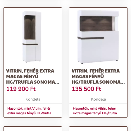
HG, VEGA 60 DPS-210 3S 1F
HG, VEGA 60 DP-210 2F
VITRIN, FEHÉR EXTRA
VITRIN, FEHÉR EXTRA
MAGAS FÉNYŰ
MAGAS FÉNYŰ
HG/TRUFLA SONOMA
HG/TRUFLA SONOMA
TÖLGY, BALOS,
TÖLGY, LYNATET 33
119 900
Ft
135 500
Ft
LYNATET 01
Kondela
Kondela
Hasonlók, mint Vitrin, fehér
Hasonlók, mint Vitrin, fehér
extra magas fényű HG/trufla
extra magas fényű HG/trufla
sonoma tölgy, balos, LYNATET
sonoma tölgy, LYNATET 33
01