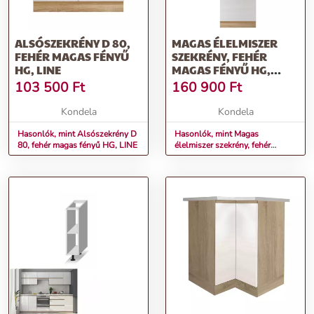
ALSÓSZEKRÉNY D 80,
MAGAS ÉLELMISZER
FEHÉR MAGAS FÉNYŰ
SZEKRÉNY, FEHÉR
HG, LINE
MAGAS FÉNYŰ HG,
JOBBOS, LINE
103 500
Ft
160 900
Ft
Kondela
Kondela
Hasonlók, mint Alsószekrény D
Hasonlók, mint Magas
80, fehér magas fényű HG, LINE
élelmiszer szekrény, fehér
magas fényű HG, jobbos, LINE