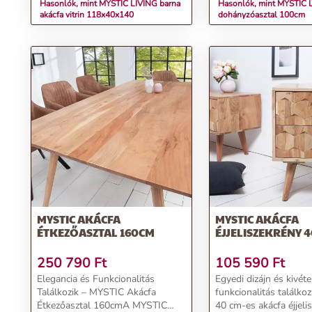
Hasonlók, mint MYSTIC LIVING barna
Hasonlók, mint MYSTIC 
akácfa vitrin 118x40x140
dohányzóasztal 100cm
MYSTIC AKÁCFA
MYSTIC AKÁCFA
ÉTKEZŐASZTAL 160CM
ÉJJELISZEKRÉNY 
250 790
Ft
105 590
Ft
Elegancia és Funkcionalitás
Egyedi dizájn és kivéte
Találkozik – MYSTIC Akácfa
funkcionalitás találko
Étkezőasztal 160cmA MYSTIC
40 cm-es akácfa éjjeli