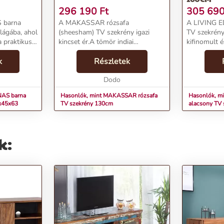
296 190
Ft
305 69
 barna
A MAKASSAR rózsafa
A LIVING E
lágába, ahol
(sheesham) TV szekrény igazi
TV szekrén
a praktikus
kincset ér.A tömör indiai
kifinomult 
alálkoznak.
rózsafából álló TV szekrény
megjelenésű
útor
k
középbarna színű pácolással
Részletek
minimalizmus
éppontjává
készült, így megőrizte a fa
stílus egyed
naturális szépségét, ezért nincs
Dodo
A repedéseke
két egyfo...
NAS barna
Hasonlók, mint MAKASSAR rózsafa
Hasonlók, m
0x45x63
TV szekrény 130cm
alacsony TV
k: