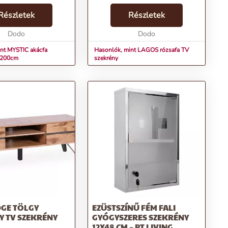
antik akácfa teszi
dizájnnal.Termékjellemzők:Név:
divé és
Részletek
LAGOS rózsafa TV szekrényÁr:
Részletek
tlanná ezt az asztalt.
256190 FtMárka: InvictaKategória:
kony,...
Dodo
TV szekrényTömeg: 47000 gS...
Dodo
nt MYSTIC akácfa
Hasonlók, mint LAGOS rózsafa TV
l 200cm
szekrény
DGE TÖLGY
EZÜSTSZÍNŰ FÉM FALI
Y TV SZEKRÉNY
GYÓGYSZERES SZEKRÉNY
12X48 CM – PT LIVING