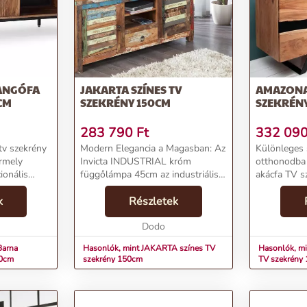
ANGÓFA
JAKARTA SZÍNES TV
AMAZONA
CM
SZEKRÉNY 150CM
SZEKRÉN
283 790
Ft
332 09
tv szekrény
Modern Elegancia a Magasban: Az
Különleges 
ármely
Invicta INDUSTRIAL króm
otthonodb
ionális
függőlámpa 45cm az industriális
akácfa TV s
találkozik.
design és a funkcionalitás
cm-es natúr
égű
k
tökéletes ötvözetét kínálja,
Részletek
tévézés élm
mely
feldobja otthonod vagy irodád
egyben kifi
á...
stílusát.Termékjellemzők:N...
Dodo
elemként is k
Barna
Hasonlók, mint JAKARTA színes TV
Hasonlók, m
40cm
szekrény 150cm
TV szekrény