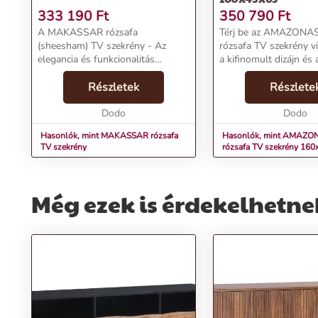
333 190
Ft
350 790
Ft
A MAKASSAR rózsafa
Térj be az AMAZONAS
(sheesham) TV szekrény - Az
rózsafa TV szekrény vi
elegancia és funkcionalitás
a kifinomult dizájn és 
tökéletes találkozása! A tömör
tárolási lehetőségek t
indiai rózsafából készült TV
Részletek
Az egyedi mintázatú b
Részlete
szekrény középbarna színű
nemcsak nappalid köz
pácolással rendelkezik, így minden
Dodo
válik, hanem ...
Dodo
egye...
Hasonlók, mint MAKASSAR rózsafa
Hasonlók, mint AMAZO
TV szekrény
rózsafa TV szekrény 16
Még ezek is érdekelhetne