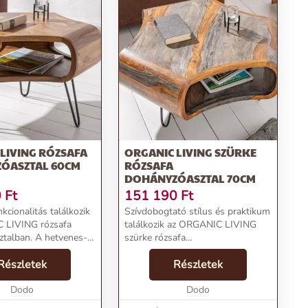
LIVING RÓZSAFA
ORGANIC LIVING SZÜRKE
ÓASZTAL 60CM
RÓZSAFA
DOHÁNYZÓASZTAL 70CM
0
Ft
151 190
Ft
nkcionalitás találkozik
Szívdobogtató stílus és praktikum
 LIVING rózsafa
találkozik az ORGANIC LIVING
talban. A hetvenes-
szürke rózsafa
évek űrkutatási
dohányzóasztalban. A hetvenes-
 ihletet merítve
Részletek
nyolcvanas évek űrkutatási
Részletek
ztal egyedi
lendületéből ihletet merítő, repülő
al és praktikus ...
Dodo
csészealj formájú asztal egye...
Dodo