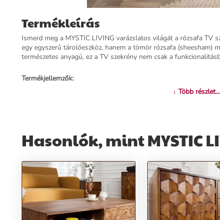
Termékleírás
Ismerd meg a MYSTIC LIVING varázslatos világát a rózsafa TV s
egy egyszerű tárolóeszköz, hanem a tömör rózsafa (sheesham) m
természetes anyagú, ez a TV szekrény nem csak a funkcionalitásb
Termékjellemzők:
↓ Több részlet...
Név:
MYSTIC LIVING rózsafa TV szekrény 140cm
Ár:
231390 Ft
Márka:
Invicta
Kategória:
TV szekrény
Hasonlók, mint MYSTIC LI
Tömeg:
32500 g
Szín:
Barna
Szállítási díj:
4990 Ft
Előnyök:
Mágikus Rózsafa:
A tömör rózsafa (sheesham) varázslatos megjel
otthonban.
Kézműves Munka:
Kézzel megmunkált, a természet szépségét kie