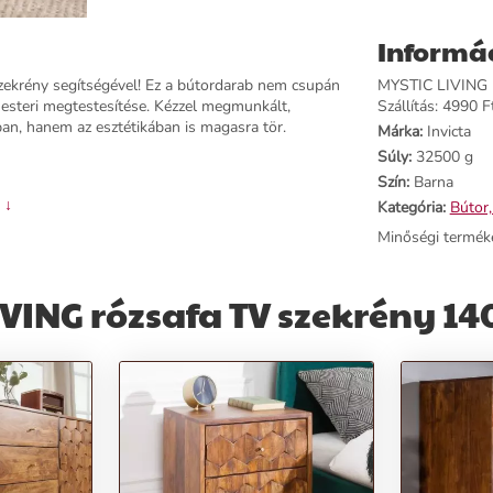
Informá
zekrény segítségével! Ez a bútordarab nem csupán
MYSTIC LIVING r
esteri megtestesítése. Kézzel megmunkált,
Szállítás: 4990 Ft
an, hanem az esztétikában is magasra tör.
Márka:
Invicta
Súly:
32500 g
Szín:
Barna
 ↓
Kategória:
Bútor,
Minőségi termék
VING rózsafa TV szekrény 1
enésével rendkívüli élményt nyújt bármely
melő részletek gondoskodnak a kiváló minőségről.