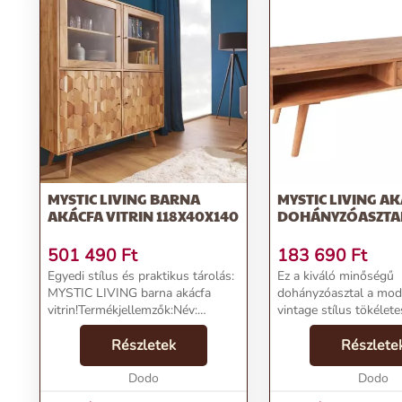
MYSTIC LIVING BARNA
MYSTIC LIVING A
AKÁCFA VITRIN 118X40X140
DOHÁNYZÓASZTA
501 490
Ft
183 690
Ft
Egyedi stílus és praktikus tárolás:
Ez a kiváló minőségű
MYSTIC LIVING barna akácfa
dohányzóasztal a mod
vitrin!Termékjellemzők:Név:
vintage stílus tökélete
MYSTIC LIVING barna akácfa
kombinációja, amely b
vitrin 118x40x140Ár: 429900
Részletek
nappali központi elem
Részlete
FtMárka: InvictaKategória:
szolgálhat. Kézzel kész
VitrinTömeg: 98000 gSzín: B...
Dodo
természetes falapból k
Dodo
amely nemcsak...