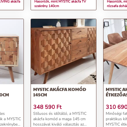
LIVING akácfa
Hasonlók, mint MYSTIC akácfa TV
Hasonlók, m
szekrény 140cm
rózsafa doh
MYSTIC AKÁCFA KOMÓD
MYSTIC A
40CM
145CM
ÉTKEZŐA
348 590
Ft
310 69
les
Stílusos és időtálló, a MYSTIC
Minőségi faf
zik a MYSTIC
akácfa komód a maga 145 cm
praktikus k
szekrényben,
hosszával kiváló választás az
MYSTIC étk