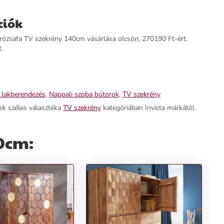
ciók
ózsafa TV szekrény 140cm vásárlása olcsón, 270190 Ft-ért.
.
 lakberendezés
,
Nappali szoba bútorok
,
TV szekrény
ek széles választéka
TV szekrény
kategóriában Invicta márkától.
40cm: