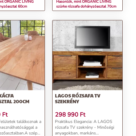
int ORGANIC LIVING
Hasonlók, mint ORGANIC LIVING
ányzóasztal 60cm
szürke rózsafa dohányzóasztal 70cm
KÁCFA
LAGOS RÓZSAFA TV
SZTAL 200CM
SZEKRÉNY
0
Ft
298 990
Ft
elületek találkoznak a
Praktikus Elegancia: A LAGOS
ihasználhatósággal a
rózsafa TV szekrény - Minőségi
ezőasztalban.A szépen
anyagokban, markáns