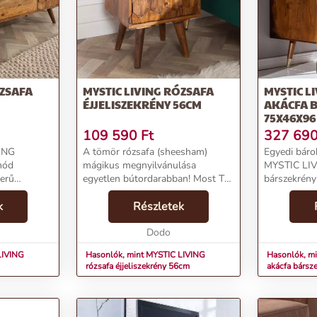
 tárolást és rendszerezést.
 letisztult és modern kialakítást kölcsönöz.
G rózsafa TV szekrénnyel, amely a funkcionalitás
ÓZSAFA
MYSTIC LIVING RÓZSAFA
MYSTIC L
ÉJJELISZEKRÉNY 56CM
AKÁCFA 
75X46X96
109 590
Ft
327 69
VING
A tömör rózsafa (sheesham)
Egyedi bárok
mód
mágikus megnyilvánulása
MYSTIC LIV
zerű
egyetlen bútordarabban! Most Te
bárszekrény
o hangulat
is beszerezheted a MYSTIC
MYSTIC LIV
ínálja,
k
LIVING rózsafa (sheesham)
Részletek
bárszekrén
s
éjjeliszekrényt. Hogy miért
FtMárka: Inv
l emeli
ajánljuk?A kézzel megmunkált
Dodo
Bárasztal, b
természe...
LIVING
Hasonlók, mint MYSTIC LIVING
Hasonlók, m
rózsafa éjjeliszekrény 56cm
akácfa bársz