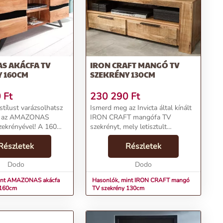
S AKÁCFA TV
IRON CRAFT MANGÓ TV
Y 160CM
SZEKRÉNY 130CM
0
Ft
230 290
Ft
stílust varázsolhatsz
Ismerd meg az Invicta által kínált
a az AMAZONAS
IRON CRAFT mangófa TV
zekrényével! A 160
szekrényt, mely letisztult
 szépség nem csak a
formavilágával és natúr színeivel
ényét emeli, de
Részletek
egyaránt lenyűgözővé teszi
Részletek
nomult design
otthonodat. Az impozáns, 130 cm
iemeli az enteriőr...
Dodo
hosszú TV szekrény a ha...
Dodo
int AMAZONAS akácfa
Hasonlók, mint IRON CRAFT mangó
 160cm
TV szekrény 130cm