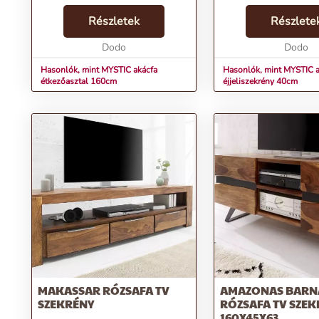
étkezőasztal a minőségi
amelyet most megtalá
fafelületek és praktikus design
Részletek
Invicta webshop kínál
Részlete
tökéletes harmóniáját nyújtja. Az
tömörfa és akácfa ha
antik akácfa csodálatosan me...
Dodo
elegyéből szület...
Dodo
Hasonlók, mint MYSTIC akácfa
Hasonlók, mint MYSTIC a
étkezőasztal 160cm
éjjeliszekrény 40cm
MAKASSAR RÓZSAFA TV
AMAZONAS BARN
SZEKRÉNY
RÓZSAFA TV SZEK
160X45X63