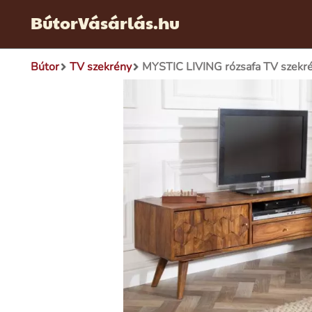
BútorVásárlás.hu
Bútor
TV szekrény
MYSTIC LIVING rózsafa TV szek