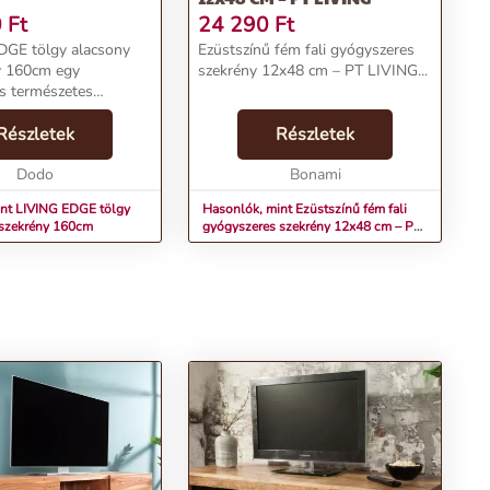
0
Ft
24 290
Ft
DGE tölgy alacsony
Ezüstszínű fém fali gyógyszeres
y 160cm egy
szekrény 12x48 cm – PT LIVING...
és természetes
 bútordarab, mely a
 és az indusztriális
Részletek
Részletek
i kombinációját kínálja.
t az olajo...
Dodo
Bonami
int LIVING EDGE tölgy
Hasonlók, mint Ezüstszínű fém fali
 szekrény 160cm
gyógyszeres szekrény 12x48 cm – PT
LIVING