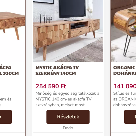
KÁCFA
MYSTIC AKÁCFA TV
ORGANIC 
L 100CM
SZEKRÉNY 140CM
DOHÁNYZ
254 590
Ft
141 09
Minőség és egyediség találkozik a
Stílus és fu
ern és
MYSTIC 140 cm-es akácfa TV
az ORGANIC
s
szekrényben, melyet most
dohányzóasz
ármely
elérhetsz az Invicta webshop
nyolcvanas 
eként
k
kínálatában. A kézzel megmunkált,
Részletek
lendületéből
ített
természetes anyagokból készült
tervezett as
észült,
bútordarab nem csak ...
Dodo
formavilágáv