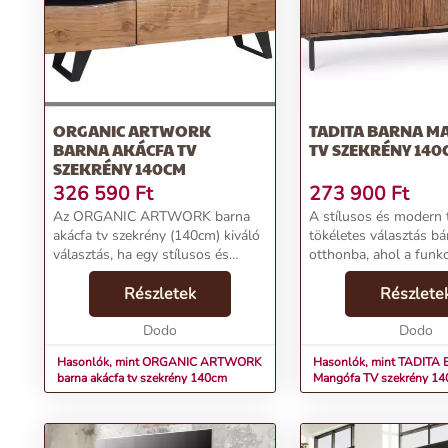
ORGANIC ARTWORK
TADITA BARNA M
BARNA AKÁCFA TV
TV SZEKRÉNY 140
SZEKRÉNY 140CM
326 590
Ft
273 900
Ft
Az ORGANIC ARTWORK barna
A stílusos és modern 
akácfa tv szekrény (140cm) kiváló
tökéletes választás b
választás, ha egy stílusos és
otthonba, ahol a funkc
praktikus TV szekrényt keresel.A
tárolás és az esztétika 
tv szekrény korpusza és frontjai
Részletek
A bútor magas minős
Részlete
MDF és akácfa anyagból
faanyagból készült, a
készültek, míg a váz p...
Dodo
tartósságot és eleganci
Dodo
Hasonlók, mint ORGANIC ARTWORK
Hasonlók, mint TADITA 
barna akácfa tv szekrény 140cm
Mangófa TV szekrény 1