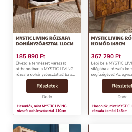
Funkcionalitás:
Egy fiók és három tárolórész biztosítja a praktikus
Letisztult Design:
A precíz vonalak és tökéletes geometrikus forma
Rendeld meg most
, és tedd egyedivé otthonodat a MYSTIC LIVIN
és design tökéletes harmóniáját nyújtja!
MYSTIC LIVING RÓZSAFA
MYSTIC LIVING R
További információk>>
DOHÁNYZÓASZTAL 110CM
KOMÓD 145CM
185 890
Ft
367 290
Ft
Élvezd a természet varázsát
Lépj be a MYSTIC LI
otthonodban a MYSTIC LIVING
világába a rózsafa ko
rózsafa dohányzóasztallal! Ez a
segítségével! Az egys
tömör rózsafa (sheesham) csoda
vonalvezetés és a retr
nem csak egy bútordarab, hanem
Részletek
tökéletes összhangját k
Részlete
egy mágikus élmény, amely
miközben az esztétiku
otthonodat egyedivé vará...
Dodo
geometrikus formákka
Dodo
otthonod s...
Hasonlók, mint MYSTIC LIVING
Hasonlók, mint MYSTIC 
rózsafa dohányzóasztal 110cm
rózsafa komód 145cm