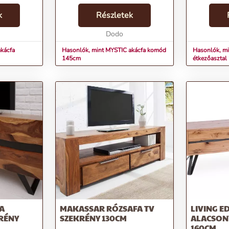
lsz az
otthonodba.Termékjellemzők:Név:
megmunkált 
atában. A
k
MYSTIC akácfa komód 145cmÁr:
Részletek
igazán egye
rmonikus
298900 FtMárka: InvictaKategória:
ellenállhata
KomódTömeg: 70000...
Dodo
Kecses és vé
kácfa
Hasonlók, mint MYSTIC akácfa komód
Hasonlók, mi
145cm
étkezőaszta
A
MAKASSAR RÓZSAFA TV
LIVING E
RÉNY
SZEKRÉNY 130CM
ALACSON
160CM