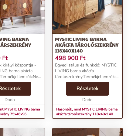
IVING BARNA
MYSTIC LIVING BARNA
BÁRSZEKRÉNY
AKÁCFA TÁROLÓSZEKRÉNY
118X40X140
0
Ft
498 900
Ft
 királyi központja -
Egyedi stílus és funkció: MYSTIC
ING barna akácfa
LIVING barna akácfa
!Termékjellemzők:Név:
tárolószekrény!Termékjellemzők:Név:
ING barna akácfa
MYSTIC LIVING barna akácfa
y 75x46x96Ár: 280900
Részletek
tárolószekrény 118x40x140Ár:
Részletek
ictaKategória:
469900 FtMárka: InvictaKategória:
árszékTöme...
Dodo
Iratszekrény, irattár...
Dodo
int MYSTIC LIVING barna
Hasonlók, mint MYSTIC LIVING barna
ekrény 75x46x96
akácfa tárolószekrény 118x40x140