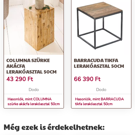
COLUMNA SZÜRKE
BARRACUDA TIKFA
AKÁCFA
LERAKÓASZTAL 50CM
LERAKÓASZTAL 50CM
43 290
Ft
66 390
Ft
Dodo
Dodo
Hasonlók, mint COLUMNA
Hasonlók, mint BARRACUDA
szürke akácfa lerakóasztal 50cm
tikfa lerakóasztal 50cm
Még ezek is érdekelhetnek: