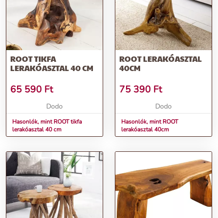
lerakóasztallal!
További információk>>
ROOT TIKFA
ROOT LERAKÓASZTAL
LERAKÓASZTAL 40 CM
40CM
65 590
Ft
75 390
Ft
Dodo
Dodo
Hasonlók, mint ROOT tikfa
Hasonlók, mint ROOT
lerakóasztal 40 cm
lerakóasztal 40cm