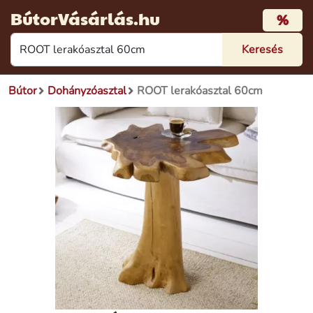
BútorVásárlás.hu
%
Bútor
Dohányzóasztal
ROOT lerakóasztal 60cm