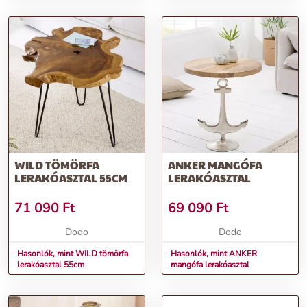
WILD TÖMÖRFA
ANKER MANGÓFA
LERAKÓASZTAL 55CM
LERAKÓASZTAL
71 090
Ft
69 090
Ft
Dodo
Dodo
Hasonlók, mint WILD tömörfa
Hasonlók, mint ANKER
lerakóasztal 55cm
mangófa lerakóasztal