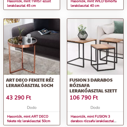
Hasonlók, mint TWIST ezüst
Hasonlók, mint WILD tömörfa
lerakóasztal 45 cm
lerakóasztal 40 cm
ART DECO FEKETE RÉZ
FUSION 3 DARABOS
LERAKÓASZTAL 50CM
RÓZSAFA
LERAKÓASZTAL SZETT
43 290
Ft
106 790
Ft
Dodo
Dodo
Hasonlók, mint ART DECO
Hasonlók, mint FUSION 3
fekete réz lerakóasztal 50cm
darabos rózsafa lerakóasztal
szett