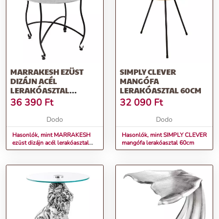
MARRAKESH EZÜST
SIMPLY CLEVER
DIZÁJN ACÉL
MANGÓFA
LERAKÓASZTAL
LERAKÓASZTAL 60CM
LEVEHETŐ TÁLCÁVAL
36 390
Ft
32 090
Ft
60CM
Dodo
Dodo
Hasonlók, mint MARRAKESH
Hasonlók, mint SIMPLY CLEVER
ezüst dizájn acél lerakóasztal
mangófa lerakóasztal 60cm
levehető tálcával 60cm