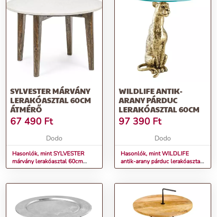
SYLVESTER MÁRVÁNY
WILDLIFE ANTIK-
LERAKÓASZTAL 60CM
ARANY PÁRDUC
ÁTMÉRŐ
LERAKÓASZTAL 60CM
67 490
Ft
97 390
Ft
Dodo
Dodo
Hasonlók, mint SYLVESTER
Hasonlók, mint WILDLIFE
márvány lerakóasztal 60cm
antik-arany párduc lerakóasztal
átmérő
60cm