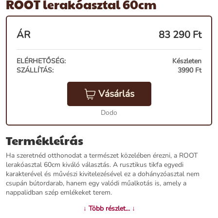
ROOT lerakóasztal 60cm
ÁR
83 290
Ft
ELÉRHETŐSÉG:
Készleten
SZÁLLÍTÁS:
3990 Ft
Vásárlás
Dodo
Termékleírás
Ha szeretnéd otthonodat a természet közelében érezni, a ROOT
lerakóasztal 60cm kiváló választás. A rusztikus tikfa egyedi
karakterével és művészi kivitelezésével ez a dohányzóasztal nem
csupán bútordarab, hanem egy valódi műalkotás is, amely a
nappalidban szép emlékeket terem.
↓ Több részlet... ↓
Termékjellemzők: