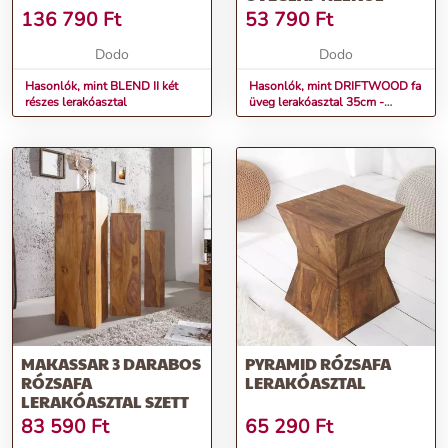
136 790
Ft
53 790
Ft
Dodo
Dodo
Hasonlók, mint BLEND II két
Hasonlók, mint DRIFTWOOD fa
részes lerakóasztal
üveg lerakóasztal 35cm -
Üveglap nélkül
MAKASSAR 3 DARABOS
PYRAMID RÓZSAFA
RÓZSAFA
LERAKÓASZTAL
LERAKÓASZTAL SZETT
83 590
Ft
65 290
Ft