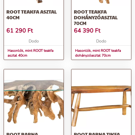
ROOT TEAKFA ASZTAL
ROOT TEAKFA
40CM
DOHÁNYZÓASZTAL
70CM
61 290
Ft
64 390
Ft
Dodo
Dodo
Hasonlók, mint ROOT teakfa
Hasonlók, mint ROOT teakfa
asztal 40cm
dohányzóasztal 70cm
ROOT BARNA
ROOT BARNA TIKFA