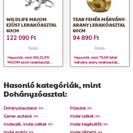
WILDLIFE MAJOM
TEAR FEHÉR MÁRVÁNY-
EZÜST LERAKÓASZTAL
ARANY LERAKÓASZTAL
60CM
60CM
122 090
Ft
94 890
Ft
Dodo
Dodo
Hasonlók, mint WILDLIFE
Hasonlók, mint TEAR fehér
MAJOM ezüst lerakóasztal
márvány-arany lerakóasztal
60cm
60cm
Hasonló kategóriák, mint
Dohányzóasztal:
Dohányzóasztalok >>
Íróasztal >>
Gamer asztalok >>
Irodai székek >>
Irodaszék, irodai székek >>
Irodai kiegészítők >>
Irodai eszköz >>
Irodai lábtartó >>