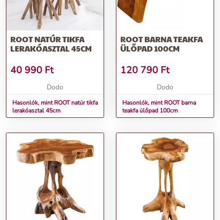
ROOT NATÚR TIKFA
ROOT BARNA TEAKFA
LERAKÓASZTAL 45CM
ÜLŐPAD 100CM
40 990
Ft
120 790
Ft
Dodo
Dodo
Hasonlók, mint ROOT natúr tikfa
Hasonlók, mint ROOT barna
lerakóasztal 45cm
teakfa ülőpad 100cm