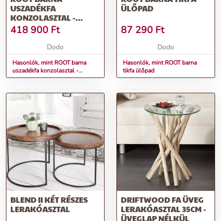
USZADÉKFA
ÜLŐPAD
KONZOLASZTAL -
ÜVEGLAP NÉLKÜL
418 900
Ft
87 290
Ft
Dodo
Dodo
Hasonlók, mint ROOT barna
Hasonlók, mint ROOT barna
uszadékfa konzolasztal -
tikfa ülőpad
ÜVEGLAP NÉLKÜL
BLEND II KÉT RÉSZES
DRIFTWOOD FA ÜVEG
LERAKÓASZTAL
LERAKÓASZTAL 35CM -
ÜVEGLAP NÉLKÜL