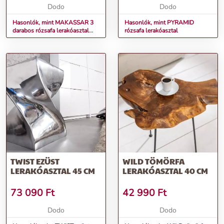
Dodo
Dodo
Hasonlók, mint MAKASSAR 3
Hasonlók, mint PYRAMID
darabos rózsafa lerakóasztal
rózsafa lerakóasztal
szett
TWIST EZÜST
WILD TÖMÖRFA
LERAKÓASZTAL 45 CM
LERAKÓASZTAL 40 CM
73 090
Ft
42 990
Ft
Dodo
Dodo