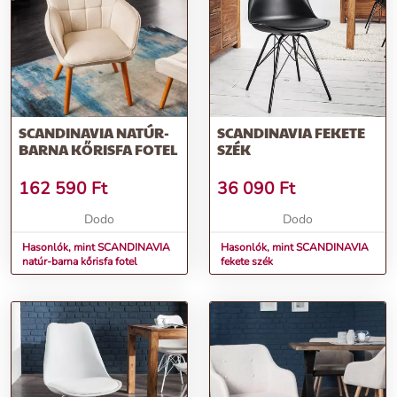
További információk>>
SCANDINAVIA NATÚR-
SCANDINAVIA FEKETE
BARNA KŐRISFA FOTEL
SZÉK
162 590
Ft
36 090
Ft
Dodo
Dodo
Hasonlók, mint SCANDINAVIA
Hasonlók, mint SCANDINAVIA
natúr-barna kőrisfa fotel
fekete szék