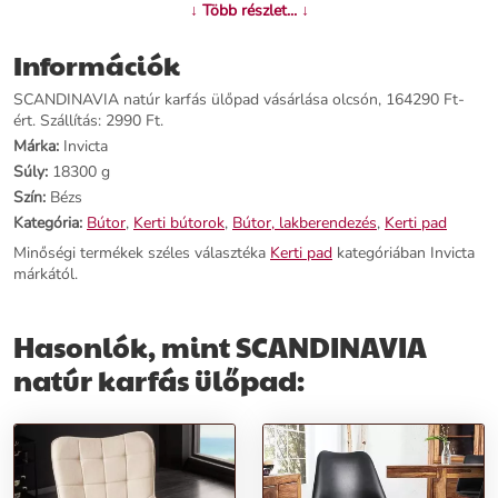
↓ Több részlet... ↓
természetes anyagok és semleges színek világában.
Információk
Termékjellemzők:
SCANDINAVIA natúr karfás ülőpad vásárlása olcsón, 164290 Ft-
Név:
SCANDINAVIA natúr karfás ülőpad
ért. Szállítás: 2990 Ft.
Ár:
140690 Ft
Márka:
Invicta
Márka:
Invicta
Súly:
18300 g
Kategória:
Kerti pad
Szín:
Bézs
Tömeg:
18300 g
Szín:
Bézs
Kategória:
Bútor
,
Kerti bútorok
,
Bútor, lakberendezés
,
Kerti pad
Szállítási díj:
2990 Ft
Minőségi termékek széles választéka
Kerti pad
kategóriában Invicta
márkától.
Előnyök:
Hasonlók, mint SCANDINAVIA
Skandináv dizájn:
Letisztult vonalak és geometrikus hatás.
Kényelmes ülés:
Dinamikus formák és kényelmes kialakítás.
natúr karfás ülőpad:
Természetes anyagok:
A skandináv stílus jellegzetességei a
bútorban élednek meg.
Rendeld meg most, és teremtsd meg otthonodban a skandináv
elegancia és kényelem tökéletes harmóniáját a SCANDINAVIA
ülőpaddal!