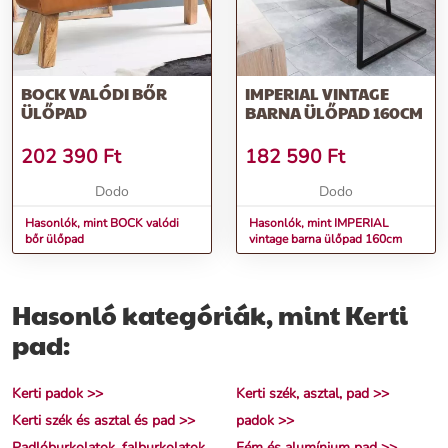
BOCK VALÓDI BŐR
IMPERIAL VINTAGE
ÜLŐPAD
BARNA ÜLŐPAD 160CM
202 390
Ft
182 590
Ft
Dodo
Dodo
Hasonlók, mint BOCK valódi
Hasonlók, mint IMPERIAL
bőr ülőpad
vintage barna ülőpad 160cm
Hasonló kategóriák, mint Kerti
pad:
Kerti padok >>
Kerti szék, asztal, pad >>
Kerti szék és asztal és pad >>
padok >>
Padlóburkolatok, falburkolatok
Fém és alumínium pad >>