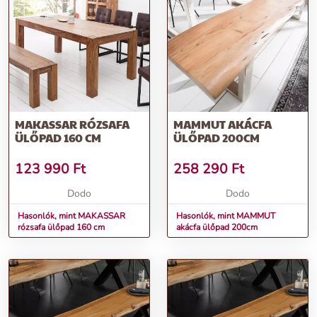
MAKASSAR RÓZSAFA
MAMMUT AKÁCFA
ÜLŐPAD 160 CM
ÜLŐPAD 200CM
123 990
Ft
258 290
Ft
Dodo
Dodo
Hasonlók, mint MAKASSAR
Hasonlók, mint MAMMUT
rózsafa ülőpad 160 cm
akácfa ülőpad 200cm