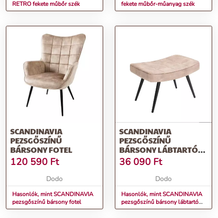
RETRO fekete műbőr szék
fekete műbőr-műanyag szék
SCANDINAVIA
SCANDINAVIA
PEZSGŐSZÍNŰ
PEZSGŐSZÍNŰ
BÁRSONY FOTEL
BÁRSONY LÁBTARTÓ
40CM
120 590
Ft
36 090
Ft
Dodo
Dodo
Hasonlók, mint SCANDINAVIA
Hasonlók, mint SCANDINAVIA
pezsgőszínű bársony fotel
pezsgőszínű bársony lábtartó
40cm