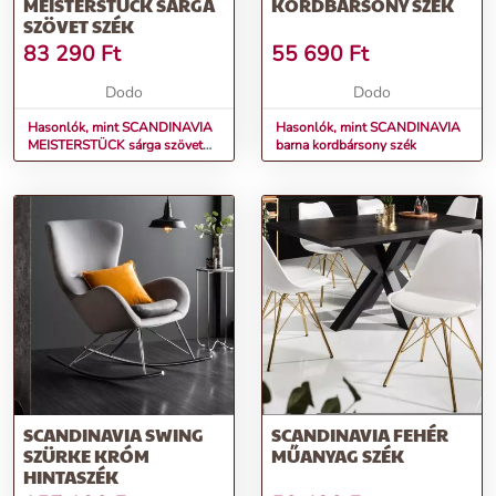
MEISTERSTÜCK SÁRGA
KORDBÁRSONY SZÉK
SZÖVET SZÉK
83 290
Ft
55 690
Ft
Dodo
Dodo
Hasonlók, mint SCANDINAVIA
Hasonlók, mint SCANDINAVIA
MEISTERSTÜCK sárga szövet
barna kordbársony szék
szék
SCANDINAVIA SWING
SCANDINAVIA FEHÉR
SZÜRKE KRÓM
MŰANYAG SZÉK
HINTASZÉK