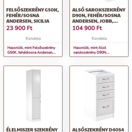
FELSŐSZEKRÉNY G50K,
ALSÓ SAROKSZEKRÉNY
FEHÉR/SOSNA
D90N, FEHÉR/SOSNA
ANDERSEN, SICILIA
ANDERSEN, JOBB,
SICILIA
23 900
Ft
104 900
Ft
Kondela
Kondela
Hasonlók, mint Felsőszekrény
Hasonlók, mint Alsó
G50K, fehér/sosna Andersen,
sarokszekrény D90N,
SICILIA
fehér/sosna Andersen, jobb,
SICILIA
ÉLELMISZER SZEKRÉNY
ALSÓSZEKRÉNY D40S4