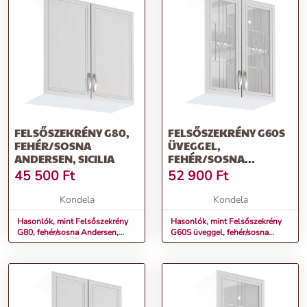
FELSŐSZEKRÉNY G80,
FELSŐSZEKRÉNY G60S
FEHÉR/SOSNA
ÜVEGGEL,
ANDERSEN, SICILIA
FEHÉR/SOSNA
ANDERSEN, SICILIA
45 500
Ft
52 900
Ft
Kondela
Kondela
Hasonlók, mint Felsőszekrény
Hasonlók, mint Felsőszekrény
G80, fehér/sosna Andersen,
G60S üveggel, fehér/sosna
SICILIA
Andersen, SICILIA