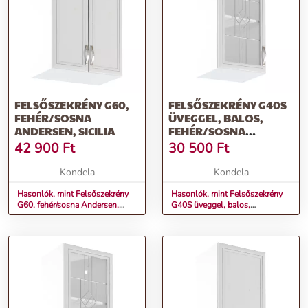
FELSŐSZEKRÉNY G60,
FELSŐSZEKRÉNY G40S
FEHÉR/SOSNA
ÜVEGGEL, BALOS,
ANDERSEN, SICILIA
FEHÉR/SOSNA
ANDERSEN, SICILIA
42 900
Ft
30 500
Ft
Kondela
Kondela
Hasonlók, mint Felsőszekrény
Hasonlók, mint Felsőszekrény
G60, fehér/sosna Andersen,
G40S üveggel, balos,
SICILIA
fehér/sosna Andersen, SICILIA