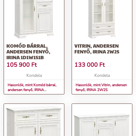
KOMÓD BÁRRAL,
VITRIN, ANDERSEN
ANDERSEN FENYŐ,
FENYŐ, IRINA 2W2S
IRINA 1D1W1S1B
105 900
Ft
133 000
Ft
Kondela
Kondela
Hasonlók, mint Komód bárral,
Hasonlók, mint Vitrin, andersen
andersen fenyő, IRINA
fenyő, IRINA 2W2S
1D1W1S1B