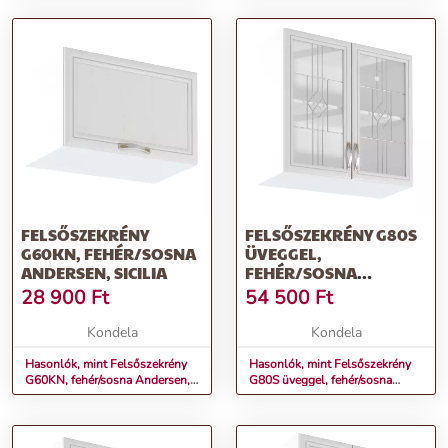
FELSŐSZEKRÉNY
FELSŐSZEKRÉNY G80S
G60KN, FEHÉR/SOSNA
ÜVEGGEL,
ANDERSEN, SICILIA
FEHÉR/SOSNA
ANDERSEN, SICILIA
28 900
Ft
54 500
Ft
Kondela
Kondela
Hasonlók, mint Felsőszekrény
Hasonlók, mint Felsőszekrény
G60KN, fehér/sosna Andersen,
G80S üveggel, fehér/sosna
SICILIA
Andersen, SICILIA