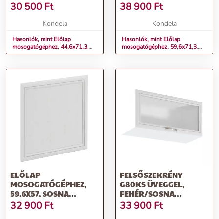
ANDERSEN, SICILIA
ANDERSEN, SICILIA
30 500
Ft
38 900
Ft
Kondela
Kondela
Hasonlók, mint Előlap
Hasonlók, mint Előlap
mosogatógéphez, 44,6x71,3,
mosogatógéphez, 59,6x71,3,
sosna Andersen, SICILIA
sosna Andersen, SICILIA
ELŐLAP
FELSŐSZEKRÉNY
MOSOGATÓGÉPHEZ,
G80KS ÜVEGGEL,
59,6X57, SOSNA
FEHÉR/SOSNA
ANDERSEN, SICILIA
ANDERSEN, SICILIA
32 900
Ft
33 900
Ft