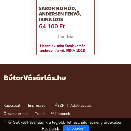
SAROK KOMÓD,
ANDERSEN FENYŐ,
IRINA 1D1S
64 100
Ft
Kondela
Hasonlók, mint Sarok komód,
andersen fenyő, IRINA 1D1S
BútorVásárlás.hu
Kapcsolat
Impresszum
ÁSZF
Adatkezelés
Összes termék
Trend
% Kuponok
© 2026 BútorVásárlás.hu
🍪 Sütiket használunk a legjobb felhasználói élmény érdekében.
Részletek
Elfogadom