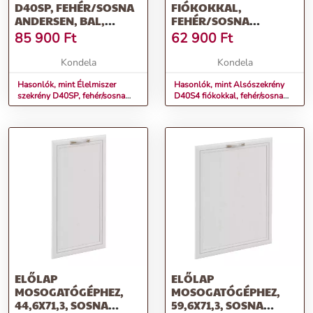
D40SP, FEHÉR/SOSNA
FIÓKOKKAL,
ANDERSEN, BAL,
FEHÉR/SOSNA
SICILIA
ANDERSEN, SICILIA
85 900
Ft
62 900
Ft
Kondela
Kondela
Hasonlók, mint Élelmiszer
Hasonlók, mint Alsószekrény
szekrény D40SP, fehér/sosna
D40S4 fiókokkal, fehér/sosna
Andersen, bal, SICILIA
Andersen, SICILIA
ELŐLAP
ELŐLAP
MOSOGATÓGÉPHEZ,
MOSOGATÓGÉPHEZ,
44,6X71,3, SOSNA
59,6X71,3, SOSNA