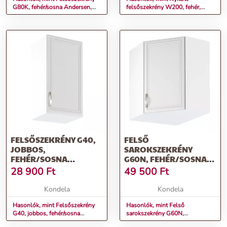
G80K, fehér/sosna Andersen,
felsőszekrény W200, fehér,
SICILIA
SICILIA
FELSŐSZEKRÉNY G40,
FELSŐ
JOBBOS,
SAROKSZEKRÉNY
FEHÉR/SOSNA
G60N, FEHÉR/SOSNA
ANDERSEN, SICILIA
ANDERSEN, SICILIA
28 900
Ft
49 500
Ft
Kondela
Kondela
Hasonlók, mint Felsőszekrény
Hasonlók, mint Felső
G40, jobbos, fehér/sosna
sarokszekrény G60N,
Andersen, SICILIA
fehér/sosna Andersen, SICILIA