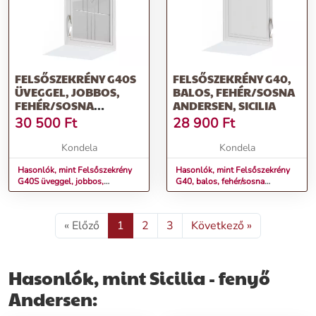
FELSŐSZEKRÉNY G40S
FELSŐSZEKRÉNY G40,
ÜVEGGEL, JOBBOS,
BALOS, FEHÉR/SOSNA
FEHÉR/SOSNA
ANDERSEN, SICILIA
ANDERSEN, SICILIA
30 500
Ft
28 900
Ft
Kondela
Kondela
Hasonlók, mint Felsőszekrény
Hasonlók, mint Felsőszekrény
G40S üveggel, jobbos,
G40, balos, fehér/sosna
fehér/sosna Andersen, SICILIA
Andersen, SICILIA
« Előző
1
2
3
Következő »
Hasonlók, mint Sicilia - fenyő
Andersen: