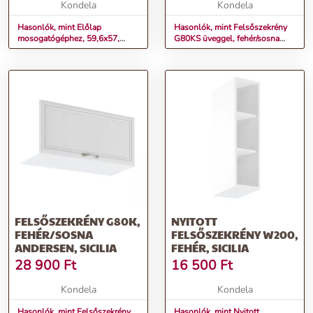
Kondela
Kondela
Hasonlók, mint Előlap
Hasonlók, mint Felsőszekrény
mosogatógéphez, 59,6x57,
G80KS üveggel, fehér/sosna
sosna Andersen, SICILIA
Andersen, SICILIA
FELSŐSZEKRÉNY G80K,
NYITOTT
FEHÉR/SOSNA
FELSŐSZEKRÉNY W200,
ANDERSEN, SICILIA
FEHÉR, SICILIA
28 900
Ft
16 500
Ft
Kondela
Kondela
Hasonlók, mint Felsőszekrény
Hasonlók, mint Nyitott