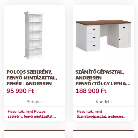
POLCOS SZEKRÉNY,
SZÁMÍTÓGÉPASZTAL,
FENYŐ MINTÁZATTAL,
ANDERSEN
FEHÉR - ANDERSEN
FENYŐ/TÖLGY LEFKAS,
PROVANCE B1
95 990
Ft
188 900
Ft
Butopea
Kondela
Hasonlók, mint Polcos
Hasonlók, mint
szekrény, fenyő mintázattal,
Számítógépasztal, andersen
fehér - ANDERSEN
fenyő/tölgy lefkas, PROVANCE
B1