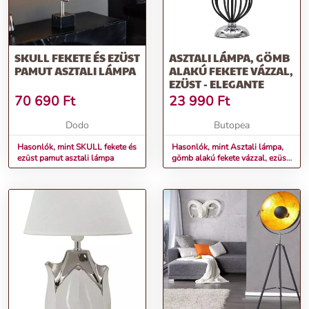
SKULL FEKETE ÉS EZÜST
ASZTALI LÁMPA, GÖMB
PAMUT ASZTALI LÁMPA
ALAKÚ FEKETE VÁZZAL,
EZÜST - ELEGANTE
70 690
Ft
23 990
Ft
Dodo
Butopea
Hasonlók, mint SKULL fekete és
Hasonlók, mint Asztali lámpa,
ezüst pamut asztali lámpa
gömb alakú fekete vázzal, ezüst
- ELEGANTE