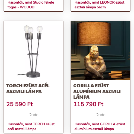
Hasonlók, mint Studio fekete
Hasonlók, mint LEONOR ezüst
fogas - WOOOD
asztali lámpa 56cm
TORCH EZÜST ACÉL
GORILLA EZÜST
ASZTALI LÁMPA
ALUMÍNIUM ASZTALI
LÁMPA
25 590
Ft
115 790
Ft
Dodo
Dodo
Hasonlók, mint TORCH ezüst
Hasonlók, mint GORILLA ezüst
acél asztali lámpa
alumínium asztali lámpa