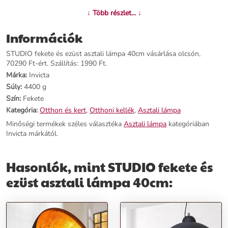
↓ Több részlet... ↓
Termékjellemzők:
Információk
Név:
STUDIO fekete és ezüst asztali lámpa 40cm
Ár:
60190 Ft
STUDIO fekete és ezüst asztali lámpa 40cm vásárlása olcsón,
Márka:
Invicta (egyszer említve)
70290 Ft-ért. Szállítás: 1990 Ft.
Kategória:
Asztali lámpa
Márka:
Invicta
Tömeg:
4400 g
Súly:
4400 g
Szín:
Fekete
Szín:
Fekete
Szállítási díj:
1990 Ft
Kategória:
Otthon és kert
,
Otthoni kellék
,
Asztali lámpa
Előnyök:
Minőségi termékek széles választéka
Asztali lámpa
kategóriában
Invicta márkától.
Modern design:
Az egyszerű, mégis modern koncepció megfelelő
választás bármely térbe.
Hasonlók, mint STUDIO fekete és
Divatos színkombináció:
A fekete és ezüst kombináció eleganciát és
stílust kölcsönöz.
ezüst asztali lámpa 40cm:
Egyedi megjelenés:
Matt fekete bevonatával az STUDIO abszolút
egyedi képet alkothat.
Rendeld meg most, és varázsold otthonodat egyedivé a STUDIO
fekete és ezüst asztali lámpával!