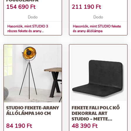
154 690
Ft
211 190
Ft
Dodo
Dodo
Hasonlók, mint STUDIO 3
Hasonlók, mint STUDIO fekete
részes fekete és arany
és arany állólámpa
függőlámpa
STUDIO FEKETE-ARANY
FEKETE FALI POLC KŐ
ÁLLÓLÁMPA 140 CM
DEKORRAL ART
STUDIO – METTE
DITMER DENMARK
84 190
Ft
48 390
Ft