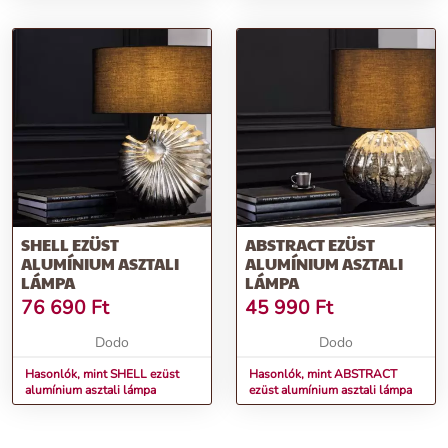
SHELL EZÜST
ABSTRACT EZÜST
ALUMÍNIUM ASZTALI
ALUMÍNIUM ASZTALI
LÁMPA
LÁMPA
76 690
Ft
45 990
Ft
Dodo
Dodo
Hasonlók, mint SHELL ezüst
Hasonlók, mint ABSTRACT
alumínium asztali lámpa
ezüst alumínium asztali lámpa