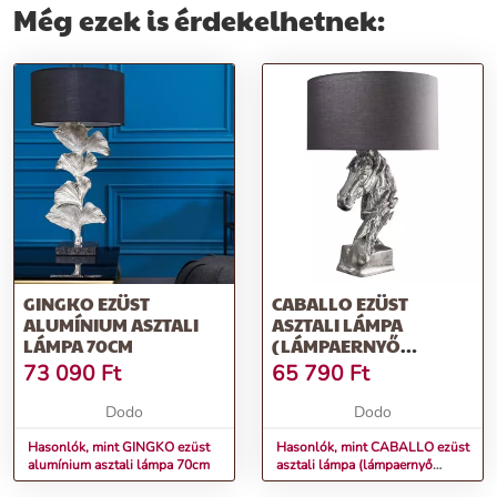
Még ezek is érdekelhetnek:
GINGKO EZÜST
CABALLO EZÜST
ALUMÍNIUM ASZTALI
ASZTALI LÁMPA
LÁMPA 70CM
(LÁMPAERNYŐ
NÉLKÜL)
73 090
Ft
65 790
Ft
Dodo
Dodo
Hasonlók, mint GINGKO ezüst
Hasonlók, mint CABALLO ezüst
alumínium asztali lámpa 70cm
asztali lámpa (lámpaernyő
nélkül)