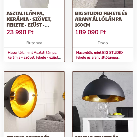
ASZTALI LÁMPA,
BIG STUDIO FEKETE ÉS
KERÁMIA - SZÖVET,
ARANY ÁLLÓLÁMPA
FEKETE - EZÜST -
160CM
ECLOSION
23 990
Ft
189 090
Ft
Butopea
Dodo
Hasonlók, mint Asztali lámpa,
Hasonlók, mint BIG STUDIO
kerámia - szövet, fekete - ezüst -
fekete és arany állólámpa
ECLOSION
160cm