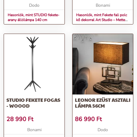
Dodo
Bonami
Hasonlók, mint STUDIO fekete-
Hasonlók, mint Fekete fali polc
arany állólámpa 140 cm
kő dekorral Art Studio – Mette
Ditmer Denmark
STUDIO FEKETE FOGAS
LEONOR EZÜST ASZTALI
- WOOOD
LÁMPA 56CM
28 990
Ft
86 990
Ft
Bonami
Dodo