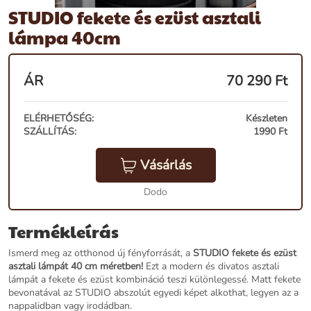
STUDIO fekete és ezüst asztali
lámpa 40cm
ÁR
70 290
Ft
ELÉRHETŐSÉG:
Készleten
SZÁLLÍTÁS:
1990 Ft
Vásárlás
Dodo
Termékleírás
Ismerd meg az otthonod új fényforrását, a
STUDIO fekete és ezüst
asztali lámpát 40 cm méretben!
Ezt a modern és divatos asztali
lámpát a fekete és ezüst kombináció teszi különlegessé. Matt fekete
bevonatával az STUDIO abszolút egyedi képet alkothat, legyen az a
nappalidban vagy irodádban.