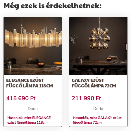
Még ezek is érdekelhetnek:
ELEGANCE EZÜST
GALAXY EZÜST
FÜGGŐLÁMPA 118CM
FÜGGŐLÁMPA 72CM
415 690
Ft
211 990
Ft
Dodo
Dodo
Hasonlók, mint ELEGANCE
Hasonlók, mint GALAXY ezüst
ezüst függőlámpa 118cm
függőlámpa 72cm