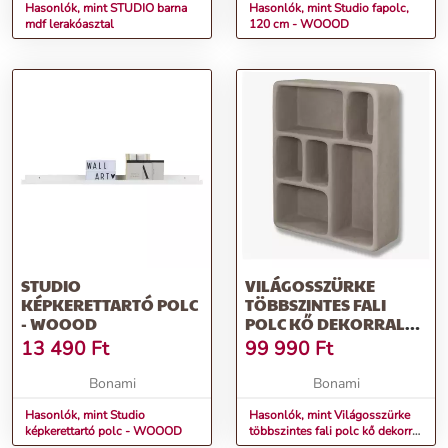
Hasonlók, mint STUDIO barna
Hasonlók, mint Studio fapolc,
mdf lerakóasztal
120 cm - WOOOD
STUDIO
VILÁGOSSZÜRKE
KÉPKERETTARTÓ POLC
TÖBBSZINTES FALI
- WOOOD
POLC KŐ DEKORRAL
ART STUDIO – METTE
13 490
Ft
99 990
Ft
DITMER DENMARK
Bonami
Bonami
Hasonlók, mint Studio
Hasonlók, mint Világosszürke
képkerettartó polc - WOOOD
többszintes fali polc kő dekorral
Art Studio – Mette Ditmer