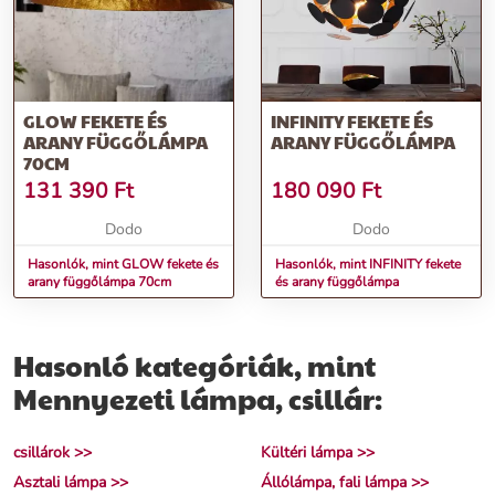
GLOW FEKETE ÉS
INFINITY FEKETE ÉS
ARANY FÜGGŐLÁMPA
ARANY FÜGGŐLÁMPA
70CM
131 390
Ft
180 090
Ft
Dodo
Dodo
Hasonlók, mint GLOW fekete és
Hasonlók, mint INFINITY fekete
arany függőlámpa 70cm
és arany függőlámpa
Hasonló kategóriák, mint
Mennyezeti lámpa, csillár:
csillárok >>
Kültéri lámpa >>
Asztali lámpa >>
Állólámpa, fali lámpa >>