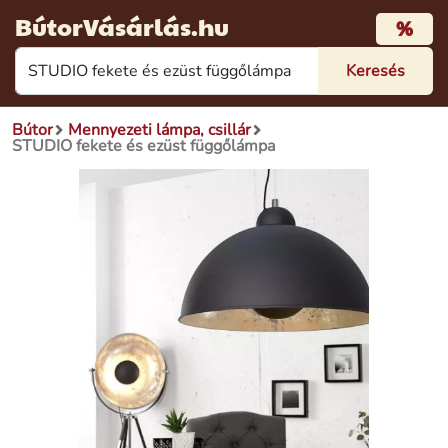
BútorVásárlás.hu
%
Bútor
Mennyezeti lámpa, csillár
STUDIO fekete és ezüst függőlámpa