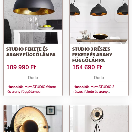
fekete és ezüst függőlámpával!
További információk>>
STUDIO FEKETE ÉS
STUDIO 3 RÉSZES
ARANY FÜGGŐLÁMPA
FEKETE ÉS ARANY
FÜGGŐLÁMPA
109 990
Ft
154 690
Ft
Dodo
Dodo
Hasonlók, mint STUDIO fekete
Hasonlók, mint STUDIO 3
és arany függőlámpa
részes fekete és arany
függőlámpa