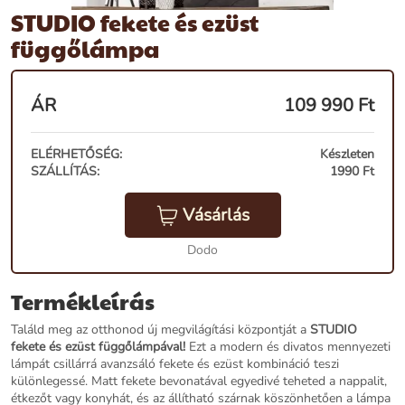
STUDIO fekete és ezüst
függőlámpa
ÁR
109 990
Ft
ELÉRHETŐSÉG:
Készleten
SZÁLLÍTÁS:
1990 Ft
Vásárlás
Dodo
Termékleírás
Találd meg az otthonod új megvilágítási központját a
STUDIO
fekete és ezüst függőlámpával!
Ezt a modern és divatos mennyezeti
lámpát csillárrá avanzsáló fekete és ezüst kombináció teszi
különlegessé. Matt fekete bevonatával egyedivé teheted a nappalit,
étkezőt vagy konyhát, és az állítható szárnak köszönhetően a lámpa