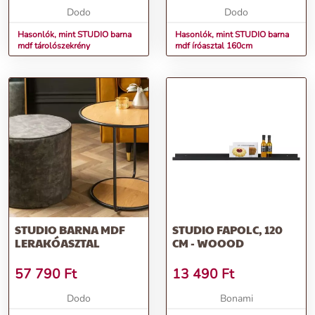
Dodo
Dodo
Hasonlók, mint STUDIO barna
Hasonlók, mint STUDIO barna
mdf tárolószekrény
mdf íróasztal 160cm
STUDIO BARNA MDF
STUDIO FAPOLC, 120
LERAKÓASZTAL
CM - WOOOD
57 790
Ft
13 490
Ft
Dodo
Bonami