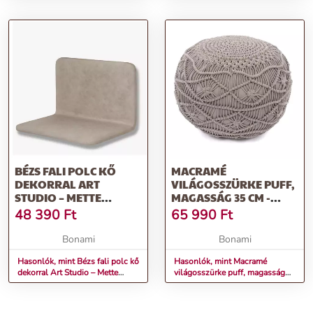
Denmark
BÉZS FALI POLC KŐ
MACRAMÉ
DEKORRAL ART
VILÁGOSSZÜRKE PUFF,
STUDIO – METTE
MAGASSÁG 35 CM -
DITMER DENMARK
TISECO HOME STUDIO
48 390
Ft
65 990
Ft
Bonami
Bonami
Hasonlók, mint Bézs fali polc kő
Hasonlók, mint Macramé
dekorral Art Studio – Mette
világosszürke puff, magasság
Ditmer Denmark
35 cm - Tiseco Home Studio