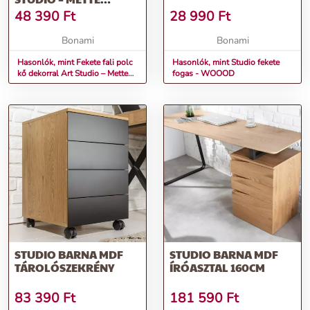
DITMER DENMARK
48 390
Ft
28 990
Ft
Bonami
Bonami
Hasonlók, mint Fekete fali polc
Hasonlók, mint Studio fekete
kő dekorral Art Studio – Mette
fogas - WOOOD
Ditmer Denmark
STUDIO BARNA MDF
STUDIO BARNA MDF
TÁROLÓSZEKRÉNY
ÍRÓASZTAL 160CM
83 390
Ft
181 590
Ft