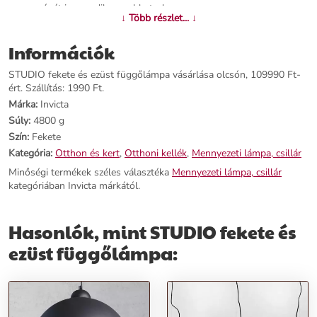
magasságát is egyedileg szabhatod.
↓ Több részlet... ↓
Termékjellemzők:
Információk
Név:
STUDIO fekete és ezüst függőlámpa
STUDIO fekete és ezüst függőlámpa vásárlása olcsón, 109990 Ft-
Ár:
94290 Ft
ért. Szállítás: 1990 Ft.
Márka:
Invicta (egyszer említve)
Márka:
Invicta
Kategória:
Mennyezeti lámpa, csillár
Súly:
4800 g
Tömeg:
4800 g
Szín:
Fekete
Szín:
Fekete
Szállítási díj:
1990 Ft
Kategória:
Otthon és kert
,
Otthoni kellék
,
Mennyezeti lámpa, csillár
Minőségi termékek széles választéka
Mennyezeti lámpa, csillár
Előnyök:
kategóriában Invicta márkától.
Divatos design:
A fekete és ezüst kombináció modern és kifinomult
Hasonlók, mint STUDIO fekete és
külsőt kölcsönöz.
Egyedi megjelenés:
Matt fekete bevonattal kiemelkedően egyedi és
ezüst függőlámpa:
stílusos.
Állítható magasság:
Az állítható szárnak köszönhetően egyedileg
szabhatod a lámpa magasságát.
Rendeld meg most, és tedd otthonodat egyedülállóvá a STUDIO