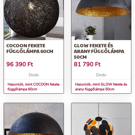
COCOON FEKETE
GLOW FEKETE ÉS
FÜGGŐLÁMPA 60CM
ARANY FÜGGŐLÁMPA
50CM
96 390
Ft
81 790
Ft
Dodo
Dodo
Hasonlók, mint COCOON fekete
Hasonlók, mint GLOW fekete és
függőlámpa 60cm
arany függőlámpa 50cm