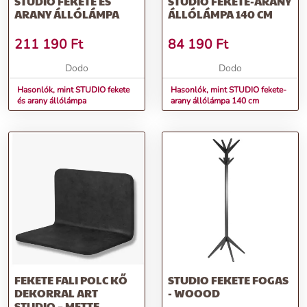
STUDIO FEKETE ÉS
STUDIO FEKETE-ARANY
ARANY ÁLLÓLÁMPA
ÁLLÓLÁMPA 140 CM
211 190
Ft
84 190
Ft
Dodo
Dodo
Hasonlók, mint STUDIO fekete
Hasonlók, mint STUDIO fekete-
és arany állólámpa
arany állólámpa 140 cm
FEKETE FALI POLC KŐ
STUDIO FEKETE FOGAS
DEKORRAL ART
- WOOOD
STUDIO – METTE