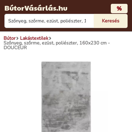
BútorVásárlás.hu
%
Bútor
Lakástextilek
Szőnyeg, szőrme, ezüst, poliészter, 160x230 cm -
DOUCEUR