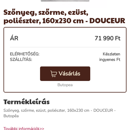
Szőnyeg, szőrme, ezüst,
poliészter, 160x230 cm - DOUCEUR
ÁR
71 990
Ft
ELÉRHETŐSÉG:
Készleten
SZÁLLÍTÁS:
ingyenes Ft
Vásárlás
Butopea
Termékleírás
Szőnyeg, szőrme, ezüst, poliészter, 160x230 cm - DOUCEUR -
Butopêa
További információk>>