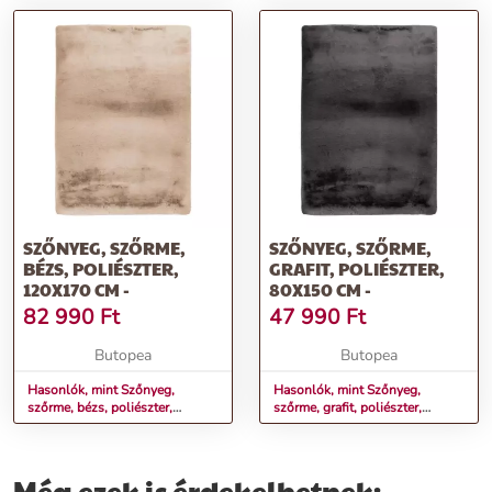
SZŐNYEG, SZŐRME,
SZŐNYEG, SZŐRME,
BÉZS, POLIÉSZTER,
GRAFIT, POLIÉSZTER,
120X170 CM -
80X150 CM -
82 990
Ft
47 990
Ft
Butopea
Butopea
Hasonlók, mint Szőnyeg,
Hasonlók, mint Szőnyeg,
szőrme, bézs, poliészter,
szőrme, grafit, poliészter,
120x170 cm -
80x150 cm -
Még ezek is érdekelhetnek: