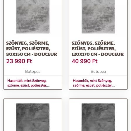
SZŐNYEG, SZŐRME,
SZŐNYEG, SZŐRME,
EZÜST, POLIÉSZTER,
EZÜST, POLIÉSZTER,
80X150 CM - DOUCEUR
120X170 CM - DOUCEUR
23 990
Ft
40 990
Ft
Butopea
Butopea
Hasonlók, mint Szőnyeg,
Hasonlók, mint Szőnyeg,
szőrme, ezüst, poliészter,
szőrme, ezüst, poliészter,
80x150 cm - DOUCEUR
120x170 cm - DOUCEUR