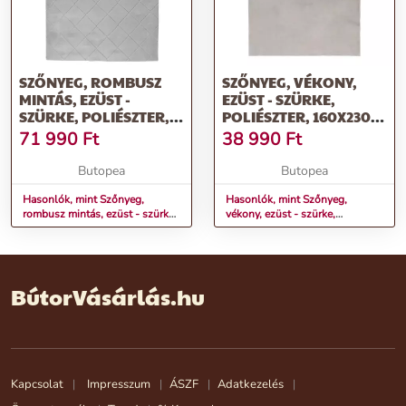
SZŐNYEG, ROMBUSZ
SZŐNYEG, VÉKONY,
MINTÁS, EZÜST -
EZÜST - SZÜRKE,
SZÜRKE, POLIÉSZTER,
POLIÉSZTER, 160X230
160X230 CM - ELORIA
CM - AMBERLYN
71 990
Ft
38 990
Ft
Butopea
Butopea
Hasonlók, mint Szőnyeg,
Hasonlók, mint Szőnyeg,
rombusz mintás, ezüst - szürke,
vékony, ezüst - szürke,
poliészter, 160x230 cm -
poliészter, 160x230 cm -
ELORIA
AMBERLYN
BútorVásárlás.hu
Kapcsolat
Impresszum
ÁSZF
Adatkezelés