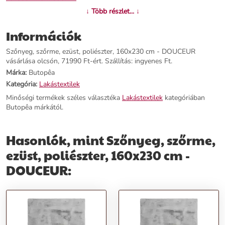
↓ Több részlet... ↓
Információk
Szőnyeg, szőrme, ezüst, poliészter, 160x230 cm - DOUCEUR
vásárlása olcsón, 71990 Ft-ért. Szállítás: ingyenes Ft.
Márka:
Butopêa
Kategória:
Lakástextilek
Minőségi termékek széles választéka
Lakástextilek
kategóriában
Butopêa márkától.
Hasonlók, mint Szőnyeg, szőrme,
ezüst, poliészter, 160x230 cm -
DOUCEUR: