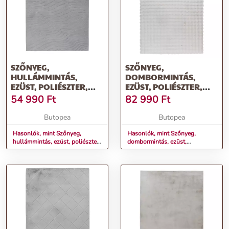
SZŐNYEG,
SZŐNYEG,
HULLÁMMINTÁS,
DOMBORMINTÁS,
EZÜST, POLIÉSZTER,
EZÜST, POLIÉSZTER,
160X230 CM - VOLANTE
160X230 CM - WISPORA
54 990
Ft
82 990
Ft
Butopea
Butopea
Hasonlók, mint Szőnyeg,
Hasonlók, mint Szőnyeg,
hullámmintás, ezüst, poliészter,
dombormintás, ezüst,
160x230 cm - VOLANTE
poliészter, 160x230 cm -
WISPORA