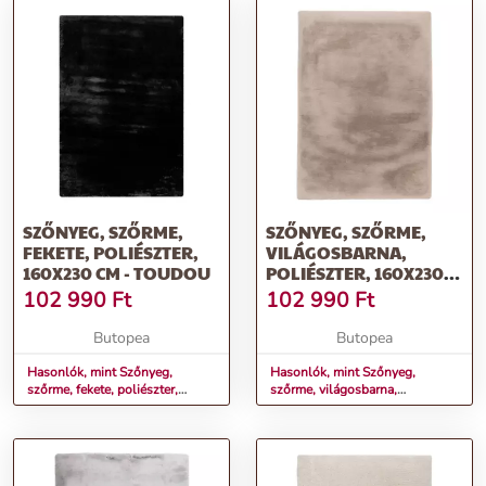
SZŐNYEG, SZŐRME,
SZŐNYEG, SZŐRME,
FEKETE, POLIÉSZTER,
VILÁGOSBARNA,
160X230 CM - TOUDOU
POLIÉSZTER, 160X230
CM - TOUDOU
102 990
Ft
102 990
Ft
Butopea
Butopea
Hasonlók, mint Szőnyeg,
Hasonlók, mint Szőnyeg,
szőrme, fekete, poliészter,
szőrme, világosbarna,
160x230 cm - TOUDOU
poliészter, 160x230 cm -
TOUDOU