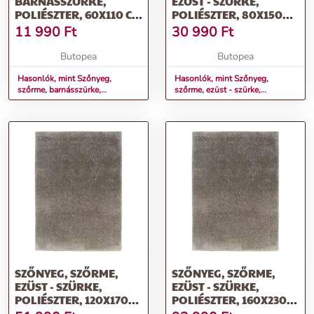
BARNÁSSZÜRKE,
EZÜST - SZÜRKE,
POLIÉSZTER, 60X110 CM
POLIÉSZTER, 80X150
- DOUCEUR
CM - ENCHARA
11 990
Ft
30 990
Ft
Butopea
Butopea
Hasonlók, mint Szőnyeg,
Hasonlók, mint Szőnyeg,
szőrme, barnásszürke,
szőrme, ezüst - szürke,
poliészter, 60x110 cm -
poliészter, 80x150 cm -
DOUCEUR
ENCHARA
SZŐNYEG, SZŐRME,
SZŐNYEG, SZŐRME,
EZÜST - SZÜRKE,
EZÜST - SZÜRKE,
POLIÉSZTER, 120X170
POLIÉSZTER, 160X230
CM - ENCHARA
CM - ENCHARA