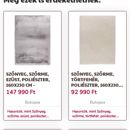
SZŐNYEG, SZŐRME,
SZŐNYEG, SZŐRME,
EZÜST, POLIÉSZTER,
TÖRTFEHÉR,
160X230 CM -
POLIÉSZTER, 160X230
CM - ENCHARA
147 990
Ft
92 990
Ft
Butopea
Butopea
Hasonlók, mint Szőnyeg,
Hasonlók, mint Szőnyeg,
szőrme, ezüst, poliészter,
szőrme, törtfehér, poliészter,
160x230 cm -
160x230 cm - ENCHARA