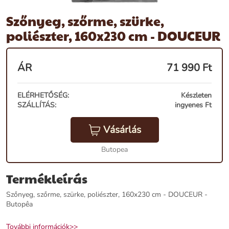
Szőnyeg, szőrme, szürke,
poliészter, 160x230 cm - DOUCEUR
ÁR
71 990
Ft
ELÉRHETŐSÉG:
Készleten
SZÁLLÍTÁS:
ingyenes Ft
Vásárlás
Butopea
Termékleírás
Szőnyeg, szőrme, szürke, poliészter, 160x230 cm - DOUCEUR -
Butopêa
További információk>>