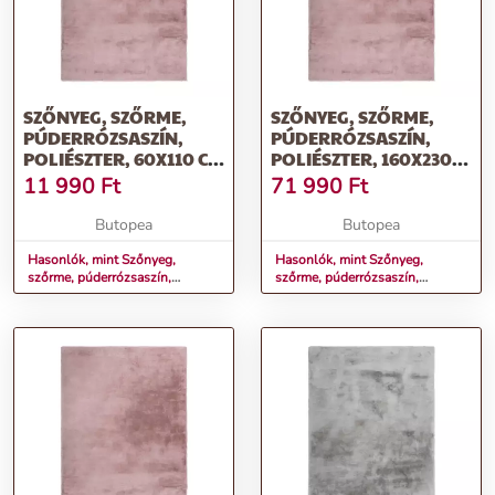
SZŐNYEG, SZŐRME,
SZŐNYEG, SZŐRME,
PÚDERRÓZSASZÍN,
PÚDERRÓZSASZÍN,
POLIÉSZTER, 60X110 CM
POLIÉSZTER, 160X230
- DOUCEUR
CM - DOUCEUR
11 990
Ft
71 990
Ft
Butopea
Butopea
Hasonlók, mint Szőnyeg,
Hasonlók, mint Szőnyeg,
szőrme, púderrózsaszín,
szőrme, púderrózsaszín,
poliészter, 60x110 cm -
poliészter, 160x230 cm -
DOUCEUR
DOUCEUR