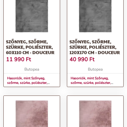
SZŐNYEG, SZŐRME,
SZŐNYEG, SZŐRME,
SZÜRKE, POLIÉSZTER,
SZÜRKE, POLIÉSZTER,
60X110 CM - DOUCEUR
120X170 CM - DOUCEUR
11 990
Ft
40 990
Ft
Butopea
Butopea
Hasonlók, mint Szőnyeg,
Hasonlók, mint Szőnyeg,
szőrme, szürke, poliészter,
szőrme, szürke, poliészter,
60x110 cm - DOUCEUR
120x170 cm - DOUCEUR