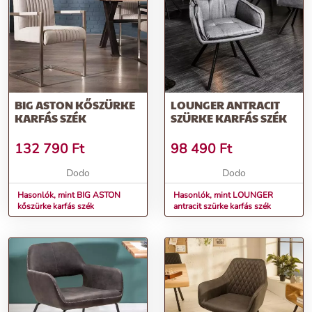
BIG ASTON KŐSZÜRKE
LOUNGER ANTRACIT
KARFÁS SZÉK
SZÜRKE KARFÁS SZÉK
132 790
Ft
98 490
Ft
Dodo
Dodo
Hasonlók, mint BIG ASTON
Hasonlók, mint LOUNGER
kőszürke karfás szék
antracit szürke karfás szék