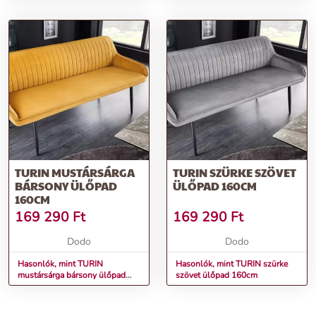
TURIN MUSTÁRSÁRGA
TURIN SZÜRKE SZÖVET
BÁRSONY ÜLŐPAD
ÜLŐPAD 160CM
160CM
169 290
Ft
169 290
Ft
Dodo
Dodo
Hasonlók, mint TURIN
Hasonlók, mint TURIN szürke
mustársárga bársony ülőpad
szövet ülőpad 160cm
160cm