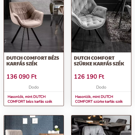
DUTCH COMFORT BÉZS
DUTCH COMFORT
KARFÁS SZÉK
SZÜRKE KARFÁS SZÉK
136 090
Ft
126 190
Ft
Dodo
Dodo
Hasonlók, mint DUTCH
Hasonlók, mint DUTCH
COMFORT bézs karfás szék
COMFORT szürke karfás szék