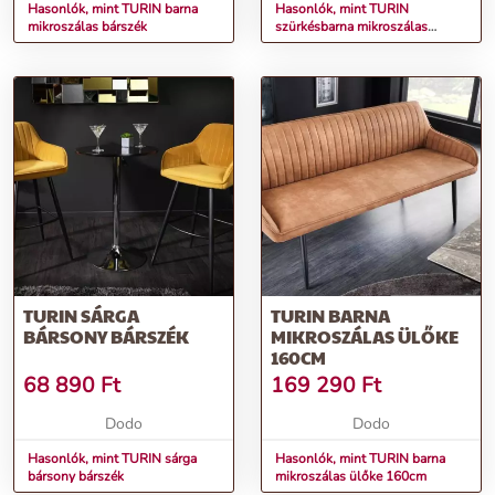
Hasonlók, mint TURIN barna
Hasonlók, mint TURIN
mikroszálas bárszék
szürkésbarna mikroszálas
bárszék
TURIN SÁRGA
TURIN BARNA
BÁRSONY BÁRSZÉK
MIKROSZÁLAS ÜLŐKE
160CM
68 890
Ft
169 290
Ft
Dodo
Dodo
Hasonlók, mint TURIN sárga
Hasonlók, mint TURIN barna
bársony bárszék
mikroszálas ülőke 160cm