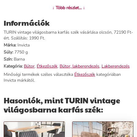
Név:
TURIN vintage világosbarna karfás szék
↓ Több részlet... ↓
Ár:
52890 Ft
Márka:
Invicta
Információk
Kategória:
Étkezőszék
Tömeg:
7750 g
TURIN vintage világosbarna karfás szék vásárlása olcsón, 72190 Ft-
Szín:
Barna
ért. Szállítás: 1990 Ft.
Szállítási díj:
1990 Ft
Márka:
Invicta
Súly:
7750 g
Előnyök:
Szín:
Barna
Kategória:
Bútor
,
Étkezőszék
,
Bútor, lakberendezés
,
Lakberendezés
Ízléses Huzat:
A szék világosbarna színű karfás kialakítása
Minőségi termékek széles választéka
Étkezőszék
kategóriában
eleganciát és stílust kölcsönöz otthonodnak.
Invicta márkától.
Markáns Fém lábak:
A maszkulin fekete fém lábak nemcsak
stabilitást biztosítanak, hanem modern kontrasztot is teremtenek.
Fotel Kényelme:
Az ülőalkalmatosság kényelmét fotelszerű
Hasonlók, mint TURIN vintage
kialakítása garantálja, a dekoratív varrás pedig egyedi megjelenést
kölcsönöz.
világosbarna karfás szék:
Rendeld meg most,
és tegyél szert egy TURIN vintage világosbarna
karfás székre, amely ötvözi a kifinomult stílust és a kényelmet
otthonodban!