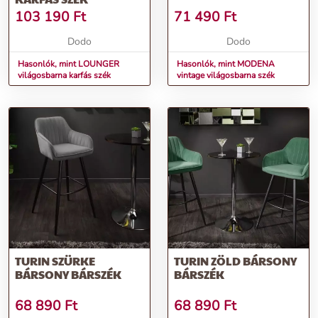
103 190
Ft
71 490
Ft
Dodo
Dodo
Hasonlók, mint LOUNGER
Hasonlók, mint MODENA
világosbarna karfás szék
vintage világosbarna szék
TURIN SZÜRKE
TURIN ZÖLD BÁRSONY
BÁRSONY BÁRSZÉK
BÁRSZÉK
68 890
Ft
68 890
Ft