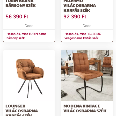
TURIN BARNA
PALERMO
BÁRSONY SZÉK
VILÁGOSBARNA
KARFÁS SZÉK
56 390
Ft
92 390
Ft
Dodo
Dodo
Hasonlók, mint TURIN barna
Hasonlók, mint PALERMO
bársony szék
világosbarna karfás szék
LOUNGER
MODENA VINTAGE
VILÁGOSBARNA
VILÁGOSBARNA SZÉK
KARFÁS SZÉK