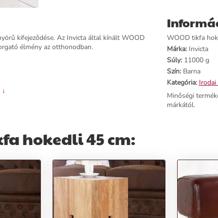
Informá
örű kifejeződése. Az Invicta által kínált WOOD
WOOD tikfa hoked
orgató élmény az otthonodban.
Márka:
Invicta
Súly:
11000 g
Szín:
Barna
Kategória:
Irodai
 ↓
Minőségi termék
márkától.
fa hokedli 45 cm:
ejthetetlen szobabútorként jelenik meg.
alként és dekorációként is szolgálhat.
lószobába, irodába vagy akár az előszobába.