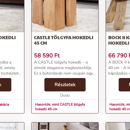
menzióba helyezze otthonodat, egy olyan helyre,
OKEDLI
CASTLE TÖLGYFA HOKEDLI
BOCK II 
45 CM
HOKEDLI
58 590
Ft
66 790
odba a
A CASTLE tölgyfa hokedli – a
A BOCK II k
t, amely
zömök elegancia megtestesítője.
40 cm - A f
tiszteletet
Ez a bútordarab nem csupán egy
káprázatos 
rendelkezik.
ülőalkalmatosság, hanem egy
Invicta már
zigorúságát
k
középkori bástya erejét és stílusát
Részletek
BOCK II hok
felületet
hozza el otthonodba. A homogén
elegancia é
tölgyfa felül...
Dodo
tökéletes sz
akácia
Hasonlók, mint CASTLE tölgyfa
Hasonlók, mi
hokedli 45 cm
hokedli 40 c