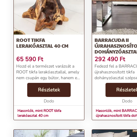
ROOT TIKFA
BARRACUDA II
LERAKÓASZTAL 40 CM
ÚJRAHASZNOSÍTO
DOHÁNYZÓASZTAL
65 590
Ft
292 490
Ft
Hozd el a természet varázsát a
Fedezd fel a BARRAC
ROOT tikfa lerakóasztallal, amely
újrahasznosított tikfa
nem csupán egy bútor, hanem egy
dohányzóasztal széps
valódi műalkotás a nappalid
funkcionalitását! Ez a
számára! A következőkben
Részletek
bútordarab a csodála
Részlete
összefoglaljuk a főbb
újrahasznosított teakf
termékjellemzőket és előnyök...
Dodo
enyhén rusztikus felület
Dodo
Hasonlók, mint ROOT tikfa
Hasonlók, mint BARRAC
lerakóasztal 40 cm
újrahasznosított tikfa d
110 cm