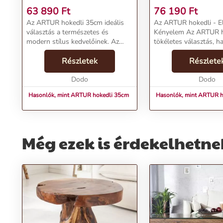
63 890
Ft
76 190
Ft
Az ARTUR hokedli 35cm ideális
Az ARTUR hokedli - El
választás a természetes és
Kényelem Az ARTUR h
modern stílus kedvelőinek. Az
tökéletes választás, h
akácfa és feketére fújt alacsony
természetességet és 
hajtűlábak stílusosan illeszkednek
Részletek
szeretnél a nappalidba
Részlete
bármilyen színkombinációhoz,
csempészni. Az akácfa
tökéletes kiegés...
Dodo
természetes színe és f
Dodo
alacso...
Hasonlók, mint ARTUR hokedli 35cm
Hasonlók, mint ARTUR h
Még ezek is érdekelhetne