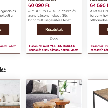
60 090
Ft
64 590
egancia és
A MODERN BAROCK szürke és
A MODERN 
okedli a
arany bársony hokedli 35cm
bársony hoke
a
kifinomult kiegészítése lehet
otthonodba.
kényelmet
otthonodnak. A szürke szín
hokedli kel
k
tekintélyt és nyugalmat sugároz, a
Részletek
teremt, és 
chesterfield stílus pedig
a világosabb
eketére fújt
klasszikus eleganciát kölcsön...
Dodo
ülés lehetős
okedli 41cm
Hasonlók, mint MODERN BAROCK
Hasonlók, 
szürke és arany bársony hokedli 35cm
rózsaszín bá
k: