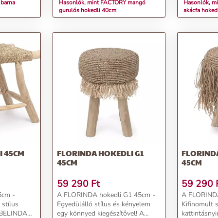
 barna
Hasonlók, mint FACTORY mangó
Hasonlók, m
gurulós hokedli 40cm
akácfa hoked
I 45CM
FLORINDA HOKEDLI G1
FLORIND
45CM
45CM
59 290
Ft
59 290
5cm -
A FLORINDA hokedli G1 45cm -
A FLORINDA
 stílus
Egyedülálló stílus és kényelem
Kifinomult 
A BELINDA
egy könnyed kiegészítővel! A
kattintásny