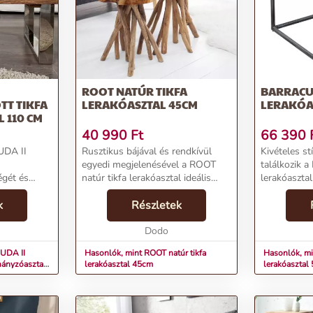
ROOT NATÚR TIKFA
BARRACU
TT TIKFA
LERAKÓASZTAL 45CM
LERAKÓA
 110 CM
40 990
Ft
66 390
UDA II
Rusztikus bájával és rendkívül
Kivételes st
egyedi megjelenésével a ROOT
találkozik 
égét és
natúr tikfa lerakóasztal ideális
lerakóasztal
 lenyűgöző
választás, ha otthonodba
Invicta márk
tosan
k
szeretnél természetes hangulatot
Részletek
Ez a tömör t
ából készült,
vinni. Kézzel készített tömör
dohányzóas
tel,...
tikfából, ez a 45 c...
Dodo
egyszerű bút
UDA II
Hasonlók, mint ROOT natúr tikfa
Hasonlók, m
ohányzóasztal
lerakóasztal 45cm
lerakóasztal