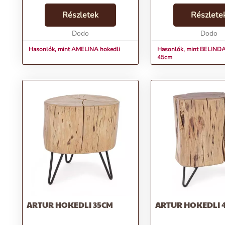
kényelem és a dizájn tökéletes
hokedli nem csupán e
összhangját hozza el otthonodba.
Részletek
ülőalkalmatosság, ha
Részlete
Natúr barna színe minden
egyedisége és stílusa 
környezetbe harmonikusan ill...
Dodo
kiegészítője lehet ott
Dodo
Nat...
Hasonlók, mint AMELINA hokedli
Hasonlók, mint BELINDA
45cm
ARTUR HOKEDLI 35CM
ARTUR HOKEDLI 