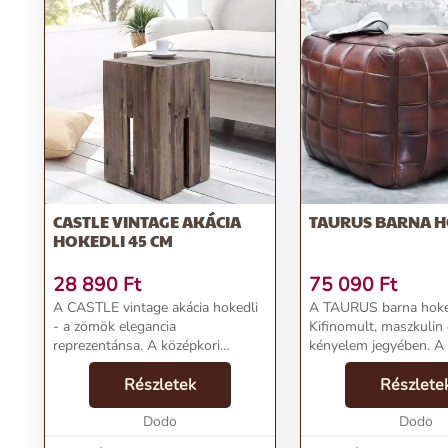
CASTLE VINTAGE AKÁCIA
TAURUS BARNA H
HOKEDLI 45 CM
28 890
Ft
75 090
Ft
A CASTLE vintage akácia hokedli
A TAURUS barna hoke
- a zömök elegancia
Kifinomult, maszkulin 
reprezentánsa. A középkori
kényelem jegyében. 
bástyák masszív volta és
hokedli nem csupán e
tiszteletet parancsoló jelenléte
Részletek
ülőalkalmatosság, ha
Részlete
ihlette a CASTLE hokedlit. A
életstílus és tartósság
homogén akácia felület szigorú
Dodo
szimbóluma.Termékjel
Dodo
kar...
TAURUS bar...