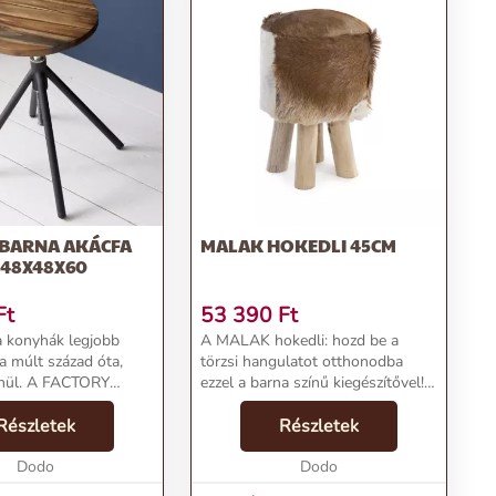
 BARNA AKÁCFA
MALAK HOKEDLI 45CM
 48X48X60
Ft
53 390
Ft
a konyhák legjobb
A MALAK hokedli: hozd be a
a múlt század óta,
törzsi hangulatot otthonodba
enül. A FACTORY
ezzel a barna színű kiegészítővel!
zi multifunkciós
Vintage, skandináv és bohém
a te lakásodból sem
Részletek
stílusokban otthonosan
Részletek
Elkészítésénél
mutat.Termékjellemzők:Név:
yeltek arra, hog...
Dodo
MALAK hokedli 45cmÁr: 57590
Dodo
FtM...