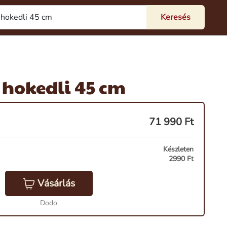
hokedli 45 cm
71 990
Ft
Készleten
2990 Ft
Vásárlás
Dodo