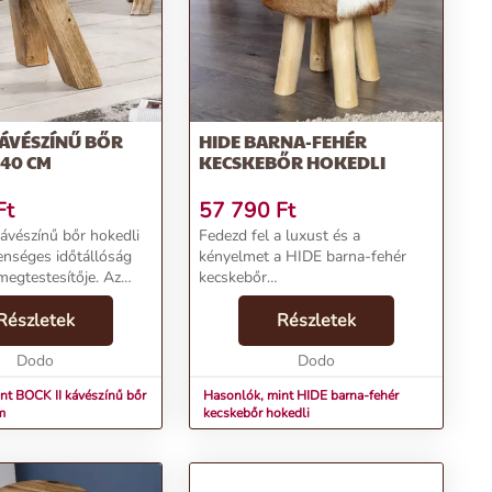
KÁVÉSZÍNŰ BŐR
HIDE BARNA-FEHÉR
 40 CM
KECSKEBŐR HOKEDLI
Ft
57 790
Ft
ávészínű bőr hokedli
Fedezd fel a luxust és a
enséges időtállóság
kényelmet a HIDE barna-fehér
megtestesítője. Az
kecskebőr
kával megérkezett
hokedlivel!Termékjellemzők:Név:
edli a kortalan
Részletek
HIDE barna-fehér kecskebőr
Részletek
s a kivételes kényelem
hokedliÁr: 49390 FtMárka:
imbió...
Dodo
InvictaKategória: Fotel és
Dodo
ülőkeTömeg: 8000 gSzín: ...
nt BOCK II kávészínű bőr
Hasonlók, mint HIDE barna-fehér
m
kecskebőr hokedli