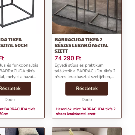
DA TIKFA
BARRACUDA TIKFA 2
SZTAL 50CM
RÉSZES LERAKÓASZTAL
SZETT
Ft
74 290
Ft
ílus és funkcionalitás
Egyedi stílus és praktikum
a BARRACUDA tikfa
találkozik a BARRACUDA tikfa 2
lal, melyet a hazai
részes lerakóasztal szettjében,
ától szerezheted be.
melyet az Invicta márkától
ikkfából készült
Részletek
kínálunk. A természetes tikfa
Részletek
ztal nem csupán egy
lapok nyers érzetet kölcsönöznek,
...
Dodo
miközben az egyedi ...
Dodo
int BARRACUDA tikfa
Hasonlók, mint BARRACUDA tikfa 2
 50cm
részes lerakóasztal szett