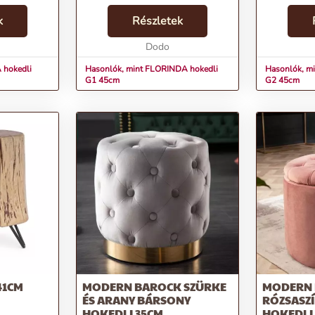
gy
FLORINDA hokedli nem csupán
hokedli nem
nem
k
egy ülőalkalmatosság, hanem egy
Részletek
ülőalkalma
miatt valódi
kifejezetten egyedi és
kifejezetten
honodnak.
meghökkentően stílusos darab...
Dodo
meghökkentő
mely t...
 hokedli
Hasonlók, mint FLORINDA hokedli
Hasonlók, m
G1 45cm
G2 45cm
41CM
MODERN BAROCK SZÜRKE
MODERN
ÉS ARANY BÁRSONY
RÓZSASZ
HOKEDLI 35CM
HOKEDLI