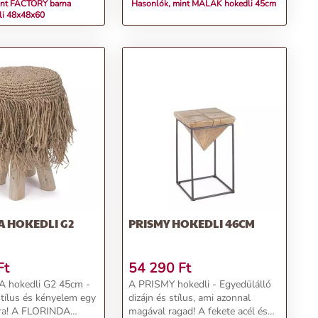
int FACTORY barna
Hasonlók, mint MALAK hokedli 45cm
li 48x48x60
A HOKEDLI G2
PRISMY HOKEDLI 46CM
Ft
54 290
Ft
 hokedli G2 45cm -
A PRISMY hokedli - Egyedülálló
stílus és kényelem egy
dizájn és stílus, ami azonnal
ira! A FLORINDA
magával ragad! A fekete acél és