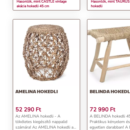
Hasonlók, mint CASTLE vintage
Hasonlók, mint TAURUS
akácia hokedli 45 cm
hokedli
AMELINA HOKEDLI
BELINDA HOKEDL
52 290
Ft
72 990
Ft
Az AMELINA hokedli - A
A BELINDA hokedli 4
tökéletes kiegészítő nappalid
Praktikus kényelem és
számára! Az AMELINA hokedli a
egyetlen darabban! 