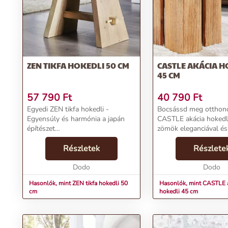
Rendeld meg most
, és engedd, hogy a WOOD tikfa hokedli új di
ahol a természetes szépség és funkcionalitás találkozik.
További információk>>
ZEN TIKFA HOKEDLI 50 CM
CASTLE AKÁCIA H
45 CM
57 790
Ft
40 790
Ft
Egyedi ZEN tikfa hokedli -
Bocsássd meg otthon
Egyensúly és harmónia a japán
CASTLE akácia hokedli
építészet
zömök eleganciával és 
jegyébenTermékjellemzők:Név:
parancsoló jelenléttel 
ZEN tikfa hokedli 50 cmÁr: 49390
Részletek
A középkori bástyák s
Részlete
FtMárka: InvictaKategória: Fotel és
idéző homogén akácia 
ülõkeTömeg: 9200 gSzín:
Dodo
vékonyka f...
Dodo
BarnaSzállí...
Hasonlók, mint ZEN tikfa hokedli 50
Hasonlók, mint CASTLE 
cm
hokedli 45 cm