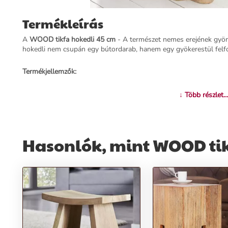
Termékleírás
A
WOOD tikfa hokedli 45 cm
- A természet nemes erejének gyöny
hokedli nem csupán egy bútordarab, hanem egy gyökerestül felf
Termékjellemzők:
Név:
WOOD tikfa hokedli 45 cm
↓ Több részlet...
Ár:
61590 Ft
Márka:
Invicta (egyszer említve)
Kategória:
Dohányzóasztal
Tömeg:
11000 g
Hasonlók, mint WOOD tik
Szín:
Barna
Szállítási díj:
2990 Ft
Előnyök:
Rusztikus esztétika:
A kiszámíthatatlan rusztikusság egyedi és fel
Többfunkciós:
Nemcsak lábtartóként, de egyedülálló dohányzóaszt
Univerzális alkalmazhatóság:
Kiválóan illeszkedik a nappaliba, há