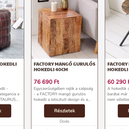
OKEDLI
FACTORY MANGÓ GURULÓS
FACTORY
HOKEDLI 40CM
HOKEDLI
76 690
Ft
60 290
dli -
Egyszerűségében rejlik a szépség
A hokedlik 
elegancia a
- a FACTORY mangó gurulós
barátai már 
A TAURUS
hokedli a letisztult design és a
nem véletl
gy
természetes anyagok kedvelőinek
HOKEDLI iga
nem
k
ideális választása. A közel kocka
Részletek
darab, ami 
formájú, mangófából készült
hiányozhat. 
lemzők:Név:
hokedli könnye...
Dodo
különösen üg