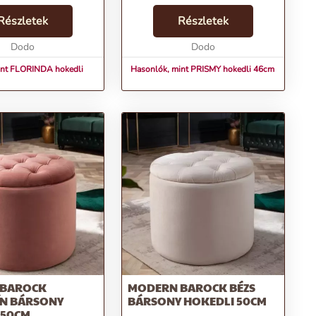
 csupán egy
natúr fenyő tökéletes harmóniája
tosság, hanem egy
Részletek
visszafogott, mégis rendkívül
Részletek
 egyedi és
stílusos megjelenést kölcsönöz.
en stílusos darab,
Dodo
Ideális vála...
Dodo
int FLORINDA hokedli
Hasonlók, mint PRISMY hokedli 46cm
 BAROCK
MODERN BAROCK BÉZS
ÍN BÁRSONY
BÁRSONY HOKEDLI 50CM
 50CM