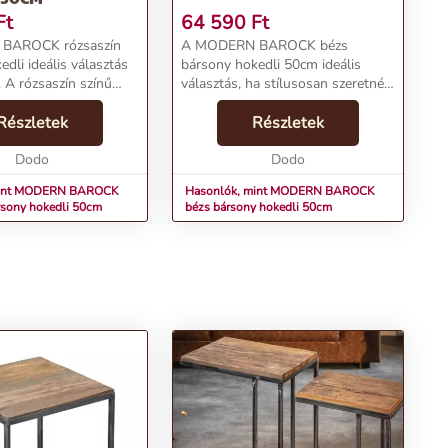
Ft
64 590
Ft
BAROCK rózsaszín
A MODERN BAROCK bézs
dli ideális választás
bársony hokedli 50cm ideális
 A rózsaszín színű
választás, ha stílusosan szeretnéd
lemes hangulatot
feldobni otthonod. A bézs színű
remekül kombinálható
Részletek
kárpitozás kellemesen harmonizál
Részletek
 színekkel. A levehető
a világosabb színekkel, és a
ége...
Dodo
klasszikus chesterfie...
Dodo
mint MODERN BAROCK
Hasonlók, mint MODERN BAROCK
rsony hokedli 50cm
bézs bársony hokedli 50cm