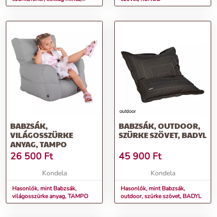
LURKO
BABZSÁK,
BABZSÁK, OUTDOOR,
VILÁGOSSZÜRKE
SZÜRKE SZÖVET, BADYL
ANYAG, TAMPO
26 500
Ft
45 900
Ft
Kondela
Kondela
Hasonlók, mint Babzsák,
Hasonlók, mint Babzsák,
világosszürke anyag, TAMPO
outdoor, szürke szövet, BADYL