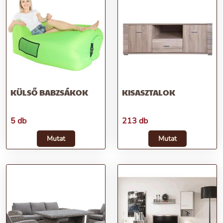
KÜLSŐ BABZSÁKOK
KISASZTALOK
5 db
213 db
Mutat
Mutat