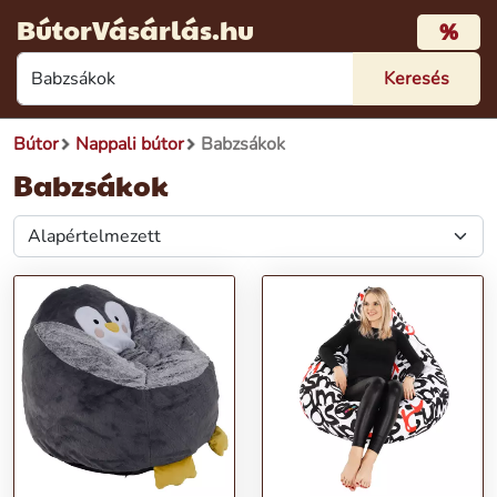
BútorVásárlás.hu
%
Bútor
Nappali bútor
Babzsákok
Babzsákok