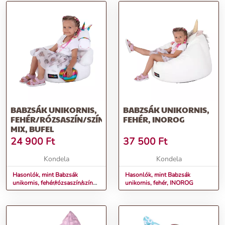
BABZSÁK UNIKORNIS,
BABZSÁK UNIKORNIS,
FEHÉR/RÓZSASZÍN/SZÍN
FEHÉR, INOROG
MIX, BUFEL
24 900
Ft
37 500
Ft
Kondela
Kondela
Hasonlók, mint Babzsák
Hasonlók, mint Babzsák
unikornis, fehér/rózsaszín/szín
unikornis, fehér, INOROG
mix, BUFEL