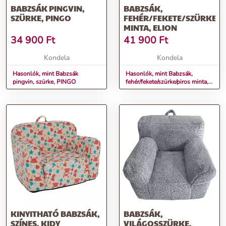
BABZSÁK PINGVIN,
BABZSÁK,
SZÜRKE, PINGO
FEHÉR/FEKETE/SZÜRKE/P
MINTA, ELION
34 900
Ft
41 900
Ft
Kondela
Kondela
Hasonlók, mint Babzsák
Hasonlók, mint Babzsák,
pingvin, szürke, PINGO
fehér/fekete/szürke/piros minta,
ELION
KINYITHATÓ BABZSÁK,
BABZSÁK,
SZÍNES, KIDY
VILÁGOSSZÜRKE,