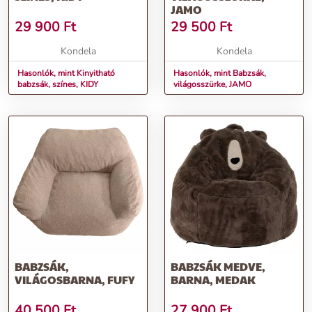
JAMO
29 900
Ft
29 500
Ft
Kondela
Kondela
Hasonlók, mint Kinyitható
Hasonlók, mint Babzsák,
babzsák, színes, KIDY
világosszürke, JAMO
BABZSÁK,
BABZSÁK MEDVE,
VILÁGOSBARNA, FUFY
BARNA, MEDAK
40 500
Ft
27 900
Ft