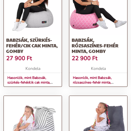
BABZSÁK, SZÜRKÉS-
BABZSÁK,
FEHÉR/CIK CAK MINTA,
RÓZSASZÍNES-FEHÉR
GOMBY
MINTA, GOMBY
27 900
Ft
22 900
Ft
Kondela
Kondela
Hasonlók, mint Babzsák,
Hasonlók, mint Babzsák,
szürkés-fehér/cik cak minta,
rózsaszínes-fehér minta,
GOMBY
GOMBY