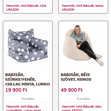
Hasonlók, mint Babzsák, zöld,
Hasonlók, mint Babzsák, barna,
URASON
URASON
BABZSÁK,
BABZSÁK, BÉZS
SZÜRKE/FEHÉR,
SZÖVET, KENOD
CSILLAG MINTA, LURKO
19 900
Ft
49 900
Ft
Kondela
Kondela
Hasonlók, mint Babzsák,
Hasonlók, mint Babzsák, bézs
szürke/fehér, csillag minta,
szövet, KENOD