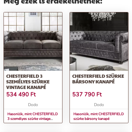
Még ezek is érdekelhetnek:
CHESTERFIELD 3
CHESTERFIELD SZÜRKE
SZEMÉLYES SZÜRKE
BÁRSONY KANAPÉ
VINTAGE KANAPÉ
534 490
Ft
537 790
Ft
Dodo
Dodo
Hasonlók, mint CHESTERFIELD
Hasonlók, mint CHESTERFIELD
3 személyes szürke vintage
szürke bársony kanapé
kanapé