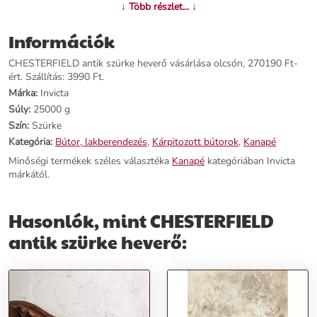
Név:
CHESTERFIELD antik szürke heverő
↓ Több részlet... ↓
Ár:
254590 Ft
Márka:
Invicta
Információk
Kategória:
Kanapé
Tömeg:
25000 g
CHESTERFIELD antik szürke heverő vásárlása olcsón, 270190 Ft-
Szín:
Szürke
ért. Szállítás: 3990 Ft.
Szállítási díj:
3990 Ft
Márka:
Invicta
Súly:
25000 g
Előnyök:
Szín:
Szürke
Kategória:
Bútor, lakberendezés
,
Kárpitozott bútorok
,
Kanapé
Kortalan Divat:
A CHESTERFIELD antik szürke heverő a kortalan
Minőségi termékek széles választéka
Kanapé
kategóriában Invicta
divatot képviseli, mely időtálló és mindig stílusos megjelenést
márkától.
biztosít.
Extrém Puhaság:
Mikroszálas anyagával a heverő végletekig
kényelmes és relaxáló élményt nyújt olvasáshoz, laptopozáshoz
Hasonlók, mint CHESTERFIELD
vagy beszélgetéshez.
Kifinomult Elegancia:
Az antik stílus évtizedek óta a
antik szürke heverő:
legkifinomultabb ízléssel rendelkezők választása, exkluzív és
időtálló megjelenés.
Rendeld meg most
, és teremts otthonodban egyedi stílust és
kényelmet a CHESTERFIELD antik szürke heverővel!