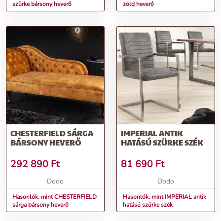
szürke bársony heverő
zöld heverő
CHESTERFIELD SÁRGA
IMPERIAL ANTIK
BÁRSONY HEVERŐ
HATÁSÚ SZÜRKE SZÉK
292 890
Ft
81 690
Ft
Dodo
Dodo
Hasonlók, mint CHESTERFIELD
Hasonlók, mint IMPERIAL antik
sárga bársony heverő
hatású szürke szék