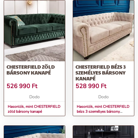
CHESTERFIELD ZÖLD
CHESTERFIELD BÉZS 3
BÁRSONY KANAPÉ
SZEMÉLYES BÁRSONY
KANAPÉ
526 990
Ft
528 990
Ft
Dodo
Dodo
Hasonlók, mint CHESTERFIELD
Hasonlók, mint CHESTERFIELD
zöld bársony kanapé
bézs 3 személyes bársony
kanapé