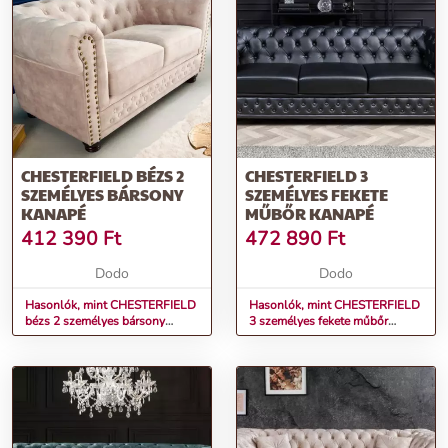
CHESTERFIELD BÉZS 2
CHESTERFIELD 3
SZEMÉLYES BÁRSONY
SZEMÉLYES FEKETE
KANAPÉ
MŰBŐR KANAPÉ
412 390
Ft
472 890
Ft
Dodo
Dodo
Hasonlók, mint CHESTERFIELD
Hasonlók, mint CHESTERFIELD
bézs 2 személyes bársony
3 személyes fekete műbőr
kanapé
kanapé