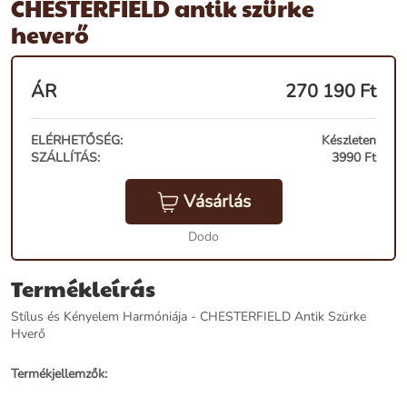
CHESTERFIELD antik szürke
heverő
ÁR
270 190
Ft
ELÉRHETŐSÉG:
Készleten
SZÁLLÍTÁS:
3990 Ft
Vásárlás
Dodo
Termékleírás
Stílus és Kényelem Harmóniája - CHESTERFIELD Antik Szürke
Hverő
Termékjellemzők: