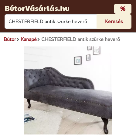
BútorVásárlás.hu
%
Bútor
Kanapé
CHESTERFIELD antik szürke heverő