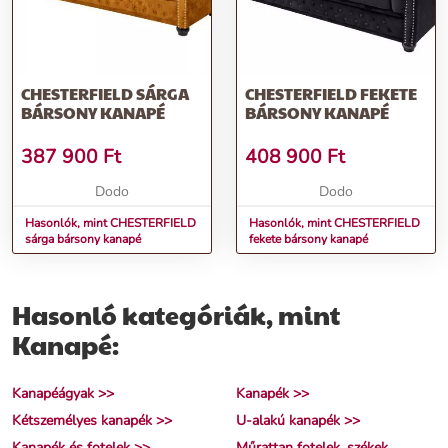
CHESTERFIELD SÁRGA
CHESTERFIELD FEKETE
BÁRSONY KANAPÉ
BÁRSONY KANAPÉ
387 900
Ft
408 900
Ft
Dodo
Dodo
Hasonlók, mint CHESTERFIELD
Hasonlók, mint CHESTERFIELD
sárga bársony kanapé
fekete bársony kanapé
Hasonló kategóriák, mint
Kanapé:
Kanapéágyak >>
Kanapék >>
Kétszemélyes kanapék >>
U-alakú kanapék >>
Kanapék és fotelek >>
Műrattan fotelek, székek,