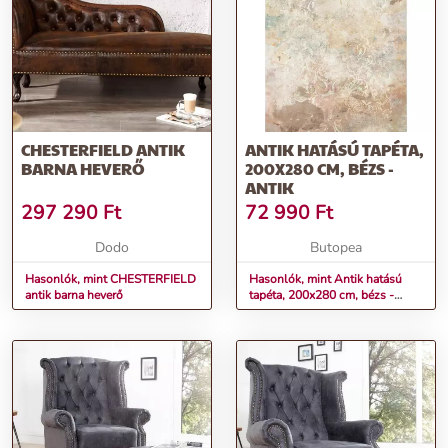
További információk>>
CHESTERFIELD ANTIK
ANTIK HATÁSÚ TAPÉTA,
BARNA HEVERŐ
200X280 CM, BÉZS -
ANTIK
297 290
Ft
72 990
Ft
Dodo
Butopea
Hasonlók, mint CHESTERFIELD
Hasonlók, mint Antik hatású
antik barna heverő
tapéta, 200x280 cm, bézs -
ANTIK