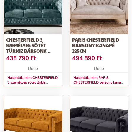
CHESTERFIELD 3
PARIS CHESTERFIELD
SZEMÉLYES SÖTÉT
BÁRSONY KANAPÉ
TÜRKIZ BÁRSONY
225CM
KANAPÉ
438 790
Ft
494 890
Ft
Dodo
Dodo
Hasonlók, mint CHESTERFIELD
Hasonlók, mint PARIS
3 személyes sötét türkiz
CHESTERFIELD bársony kanapé
bársony kanapé
225cm