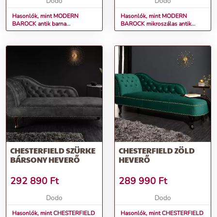
Dodo
Dodo
Hasonlók, mint MODERN
Hasonlók, mint MODERN
BAROCK antik barna
BAROCK mikroszálas antik
Chesterfield stílusú bárszék
barna kanapé Chesterfield
90cm
stílusú 3-személyes
CHESTERFIELD SZÜRKE
CHESTERFIELD ZÖLD
BÁRSONY HEVERŐ
HEVERŐ
292 890
Ft
289 990
Ft
Dodo
Dodo
Hasonlók, mint CHESTERFIELD
Hasonlók, mint CHESTERFIELD