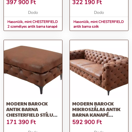
397 900
Ft
322 190
Ft
Dodo
Dodo
Hasonlók, mint CHESTERFIELD
Hasonlók, mint CHESTERFIELD
2 személyes antik barna kanapé
antik barna szék
MODERN BAROCK
MODERN BAROCK
ANTIK BARNA
MIKROSZÁLAS ANTIK
CHESTERFIELD STÍLUSÚ
BARNA KANAPÉ
BÁRSZÉK 90CM
CHESTERFIELD STÍLUSÚ
171 390
Ft
592 900
Ft
3-SZEMÉLYES