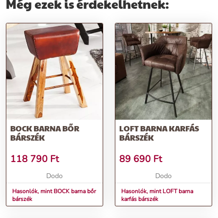
Még ezek is érdekelhetnek:
BOCK BARNA BŐR
LOFT BARNA KARFÁS
BÁRSZÉK
BÁRSZÉK
118 790
Ft
89 690
Ft
Dodo
Dodo
Hasonlók, mint BOCK barna bőr
Hasonlók, mint LOFT barna
bárszék
karfás bárszék