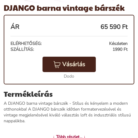
DJANGO barna vintage bárszék
ÁR
65 590
Ft
ELÉRHETŐSÉG:
Készleten
SZÁLLÍTÁS:
1990 Ft
Vásárlás
Dodo
Termékleírás
A DJANGO barna vintage bárszék - Stílus és kényelem a modern
otthonokba! A DJANGO bárszék időtlen formatervezésével és
vintage megjelenésével kiváló választás loft és indusztriális stílusú
nappalikba.
Termékjellemzők:
↓ Több részlet... ↓