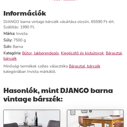
Név:
DJANGO barna vintage bárszék
Információk
Ár:
56190 Ft
Márka:
Invicta
DJANGO barna vintage bárszék vásárlása olcsón, 65590 Ft-ért.
Kategória:
Bárasztal, bárszék
Szállítás: 1990 Ft.
Tömeg:
7500 g
Márka:
Invicta
Szín:
Barna
Súly:
7500 g
Szállítási díj:
1990 Ft
Szín:
Barna
Kategória:
Bútor, lakberendezés
,
Kiegészítõ és kisbútorok
,
Bárasztal,
Előnyök:
bárszék
Minőségi termékek széles választéka
Bárasztal, bárszék
Kortalan stílus:
A DJANGO bárszék passzol a modern és vintage
kategóriában Invicta márkától.
otthonokba egyaránt.
Kényelmes ülés:
A formatervezett fekete fémkeret és mikroszálas
szövet háttámla hosszabb távon is kényelmes ülést biztosít.
Hasonlók, mint DJANGO barna
Stabil kivitel:
Az erős fémkeret biztosítja a szék stabilitását, így
biztos lehetsz benne, hogy vendégeid kényelmesen élvezik italaikat.
vintage bárszék:
Rendeld meg most, és hozd el otthonodba a DJANGO bárszék
kifinomult eleganciáját és kényelmét!
További információk>>