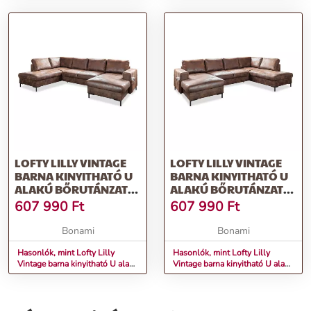
LOFTY LILLY VINTAGE
LOFTY LILLY VINTAGE
BARNA KINYITHATÓ U
BARNA KINYITHATÓ U
ALAKÚ BŐRUTÁNZAT
ALAKÚ BŐRUTÁNZAT
KANAPÉ, BAL OLDALI -
KANAPÉ, JOBB OLDALI
607 990
Ft
607 990
Ft
MIUFORM
- MIUFORM
Bonami
Bonami
Hasonlók, mint Lofty Lilly
Hasonlók, mint Lofty Lilly
Vintage barna kinyitható U alakú
Vintage barna kinyitható U alakú
bőrutánzat kanapé, bal oldali -
bőrutánzat kanapé, jobb oldali -
Miuform
Miuform