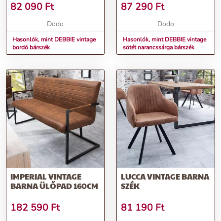
82 090
Ft
87 290
Ft
Dodo
Dodo
Hasonlók, mint DEBBIE vintage
Hasonlók, mint DEBBIE vintage
bordó bárszék
sötét narancssárga bárszék
IMPERIAL VINTAGE
LUCCA VINTAGE BARNA
BARNA ÜLŐPAD 160CM
SZÉK
182 590
Ft
81 190
Ft