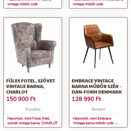
vintage műbőr szék
vintage műbőr szék
FÜLES FOTEL, SZÖVET
EMBRACE VINTAGE
VINTAGE BARNA,
BARNA MŰBŐR SZÉK -
CHARLOT
DAN-FORM DENMARK
150 900
Ft
128 990
Ft
Kondela
Bonami
Hasonlók, mint Füles fotel,
Hasonlók, mint Embrace
szövet vintage barna, CHARLOT
Vintage barna műbőr szék -
DAN-FORM Denmark