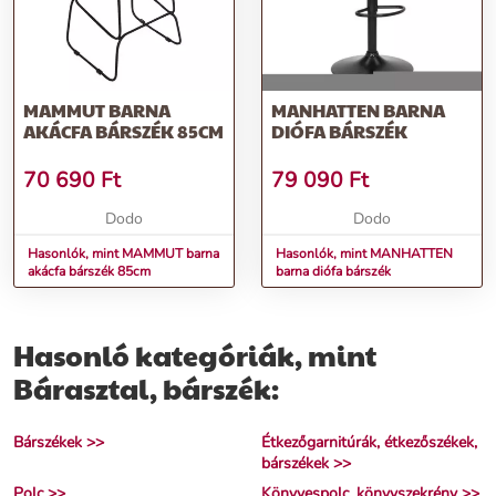
MAMMUT BARNA
MANHATTEN BARNA
AKÁCFA BÁRSZÉK 85CM
DIÓFA BÁRSZÉK
70 690
Ft
79 090
Ft
Dodo
Dodo
Hasonlók, mint MAMMUT barna
Hasonlók, mint MANHATTEN
akácfa bárszék 85cm
barna diófa bárszék
Hasonló kategóriák, mint
Bárasztal, bárszék:
Bárszékek >>
Étkezőgarnitúrák, étkezőszékek,
bárszékek >>
Polc >>
Könyvespolc, könyvszekrény >>