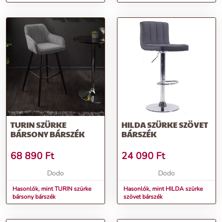
TURIN SZÜRKE
HILDA SZÜRKE SZÖVET
BÁRSONY BÁRSZÉK
BÁRSZÉK
68 890
Ft
24 090
Ft
Dodo
Dodo
Hasonlók, mint TURIN szürke
Hasonlók, mint HILDA szürke
bársony bárszék
szövet bárszék