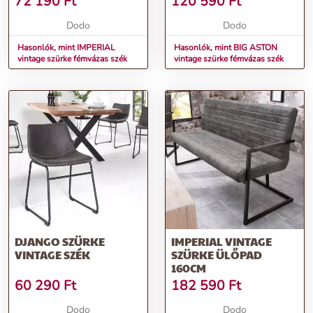
72 190
Ft
120 590
Ft
Dodo
Dodo
Hasonlók, mint IMPERIAL
Hasonlók, mint BIG ASTON
vintage szürke fémvázas szék
vintage szürke fémvázas szék
DJANGO SZÜRKE
IMPERIAL VINTAGE
VINTAGE SZÉK
SZÜRKE ÜLŐPAD
160CM
60 290
Ft
182 590
Ft
Dodo
Dodo