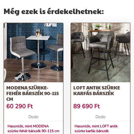
Még ezek is érdekelhetnek:
MODENA SZÜRKE-
LOFT ANTIK SZÜRKE
FEHÉR BÁRSZÉK 90-115
KARFÁS BÁRSZÉK
CM
60 290
Ft
89 690
Ft
Dodo
Dodo
Hasonlók, mint MODENA
Hasonlók, mint LOFT antik
szürke-fehér bárszék 90-115 cm
szürke karfás bárszék