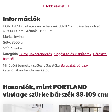
↓ Több részlet... ↓
Termékjellemzők:
Információk
Név:
PORTLAND vintage szürke bárszék 88-109 cm
Ár:
52990 Ft
PORTLAND vintage szürke bárszék 88-109 cm vásárlása olcsón,
Márka:
Invicta
61890 Ft-ért. Szállítás: 1990 Ft.
Kategória:
Bárasztal, bárszék
Márka:
Invicta
Tömeg:
8500 g
Súly:
8500 g
Szín:
Szürke
Szín:
Szürke
Szállítási díj:
1990 Ft
Kategória:
Bútor, lakberendezés
,
Kiegészítõ és kisbútorok
,
Bárasztal,
bárszék
Előnyök:
Minőségi termékek széles választéka
Bárasztal, bárszék
kategóriában Invicta márkától.
Kényelem és stílus:
Mikroszálas, puha ülőfelületével és állítható
magasságával optimális kényelmet nyújt.
Elegáns kivitelezés:
Fekete váza és szürke színe tökéletes harmóniát
Hasonlók, mint PORTLAND
teremt a bártérben.
Praktikus lábtámasz:
Ideális magasságban elhelyezkedő lábtámasza
vintage szürke bárszék 88-109 cm:
garantálja a kényelmes ülést.
Rendeld meg most, és élvezd az éjszaka simogató kezeit a
PORTLAND bárszékben!