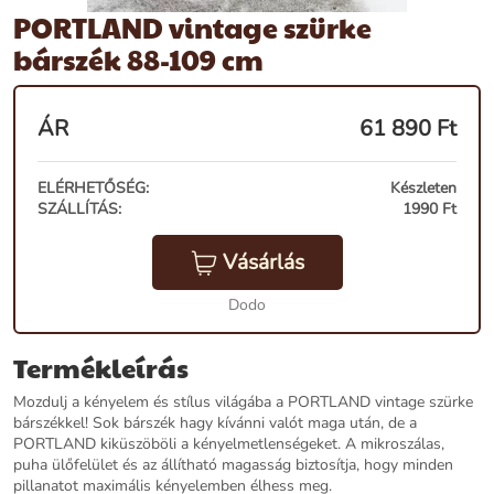
PORTLAND vintage szürke
bárszék 88-109 cm
ÁR
61 890
Ft
ELÉRHETŐSÉG:
Készleten
SZÁLLÍTÁS:
1990 Ft
Vásárlás
Dodo
Termékleírás
Mozdulj a kényelem és stílus világába a PORTLAND vintage szürke
bárszékkel! Sok bárszék hagy kívánni valót maga után, de a
PORTLAND kiküszöböli a kényelmetlenségeket. A mikroszálas,
puha ülőfelület és az állítható magasság biztosítja, hogy minden
pillanatot maximális kényelemben élhess meg.