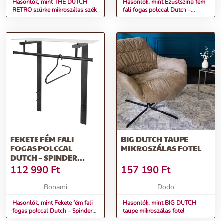
Hasonlók, mint THE DUTCH
Hasonlók, mint Ezüstszínű fém
RETRO szürke mikroszálas szék
fali fogas polccal Dutch –
Spinder Design
FEKETE FÉM FALI
BIG DUTCH TAUPE
FOGAS POLCCAL
MIKROSZÁLAS FOTEL
DUTCH – SPINDER
DESIGN
112 990
Ft
157 190
Ft
Bonami
Dodo
Hasonlók, mint Fekete fém fali
Hasonlók, mint BIG DUTCH
fogas polccal Dutch – Spinder
taupe mikroszálas fotel
Design