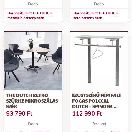
Dodo
Dodo
Hasonlók, mint THE DUTCH
Hasonlók, mint THE DUTCH
rózsaszín bársony szék
zöld bársony szék
THE DUTCH RETRO
EZÜSTSZÍNŰ FÉM FALI
SZÜRKE MIKROSZÁLAS
FOGAS POLCCAL
SZÉK
DUTCH – SPINDER
DESIGN
93 790
Ft
112 990
Ft
Dodo
Bonami