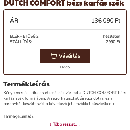
DUTCH COMFORT bézs karfás szék
ÁR
136 090
Ft
ELÉRHETŐSÉG:
Készleten
SZÁLLÍTÁS:
2990 Ft
Vásárlás
Dodo
Termékleírás
Kényelmes és stílusos étkezőszék vár rád a DUTCH COMFORT bézs
karfás szék formájában. A retro hatásokat újragondolva, ez a
báronyból készült szék a következő jellemzőkkel büszkélkedik:
Termékjellemzők:
↓ Több részlet... ↓
Név:
DUTCH COMFORT bézs karfás szék