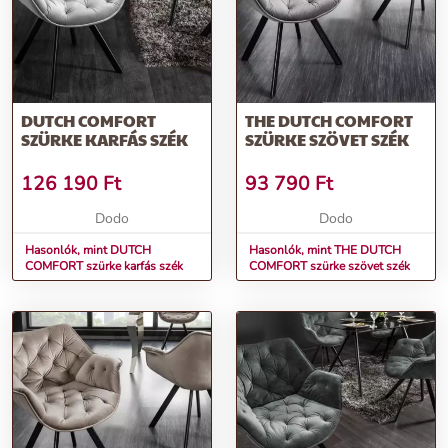
DUTCH COMFORT
THE DUTCH COMFORT
SZÜRKE KARFÁS SZÉK
SZÜRKE SZÖVET SZÉK
126 190
Ft
93 790
Ft
Dodo
Dodo
Hasonlók, mint DUTCH
Hasonlók, mint THE DUTCH
COMFORT szürke karfás szék
COMFORT szürke szövet szék