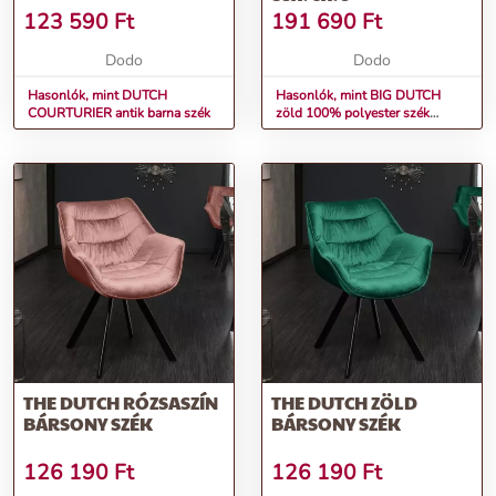
123 590
Ft
191 690
Ft
Dodo
Dodo
Hasonlók, mint DUTCH
Hasonlók, mint BIG DUTCH
COURTURIER antik barna szék
zöld 100% polyester szék
83x76x79
THE DUTCH RÓZSASZÍN
THE DUTCH ZÖLD
BÁRSONY SZÉK
BÁRSONY SZÉK
126 190
Ft
126 190
Ft