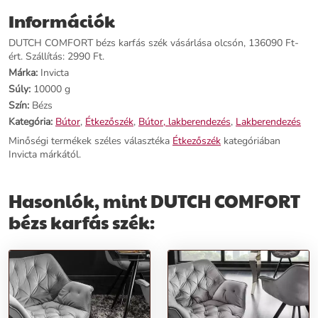
Ár:
93490 Ft
Információk
Márka:
Invicta
Kategória:
Étkezőszék
DUTCH COMFORT bézs karfás szék vásárlása olcsón, 136090 Ft-
Tömeg:
10000 g
ért. Szállítás: 2990 Ft.
Szín:
Bézs
Márka:
Invicta
Szállítási díj:
2990 Ft
Súly:
10000 g
Szín:
Bézs
Előnyök:
Kategória:
Bútor
,
Étkezőszék
,
Bútor, lakberendezés
,
Lakberendezés
Minőségi termékek széles választéka
Étkezőszék
kategóriában
Elegáns kivitel:
A csillogó bársony anyagú szék elegáns és divatos
Invicta márkától.
megjelenést kölcsönöz otthonodnak.
Kényelmes ülés:
Párnázott ülőfelülete kényelmes és kifinomult
élményt nyújt minden használójának.
Hasonlók, mint DUTCH COMFORT
Stabilitás:
A fekete fém lábak maximális stabilitást biztosítanak,
emelve a szék esztétikáját és funkcióját.
bézs karfás szék:
Rendeld meg most, és tedd teljessé otthonodat a DUTCH
COMFORT bézs karfás székkel!
További információk>>