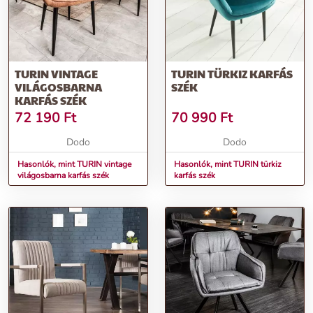
TURIN VINTAGE
TURIN TÜRKIZ KARFÁS
VILÁGOSBARNA
SZÉK
KARFÁS SZÉK
72 190
Ft
70 990
Ft
Dodo
Dodo
Hasonlók, mint TURIN vintage
Hasonlók, mint TURIN türkiz
világosbarna karfás szék
karfás szék