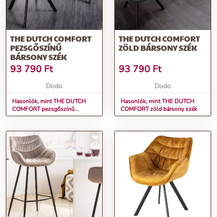
THE DUTCH COMFORT
THE DUTCH COMFORT
PEZSGŐSZÍNŰ
ZÖLD BÁRSONY SZÉK
BÁRSONY SZÉK
93 790
Ft
93 790
Ft
Dodo
Dodo
Hasonlók, mint THE DUTCH
Hasonlók, mint THE DUTCH
COMFORT pezsgőszínű
COMFORT zöld bársony szék
bársony szék