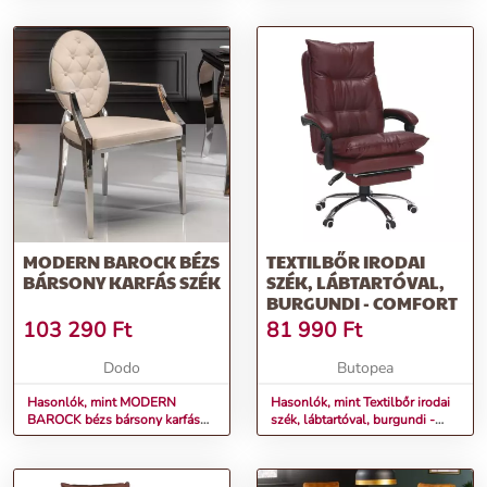
MODERN BAROCK BÉZS
TEXTILBŐR IRODAI
BÁRSONY KARFÁS SZÉK
SZÉK, LÁBTARTÓVAL,
BURGUNDI - COMFORT
103 290
Ft
81 990
Ft
Dodo
Butopea
Hasonlók, mint MODERN
Hasonlók, mint Textilbőr irodai
BAROCK bézs bársony karfás
szék, lábtartóval, burgundi -
szék
COMFORT