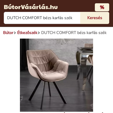
BútorVásárlás.hu
%
Bútor
Étkezőszék
DUTCH COMFORT bézs karfás szék