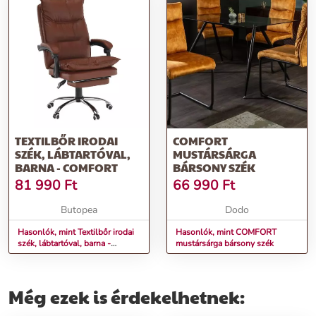
TEXTILBŐR IRODAI
COMFORT
SZÉK, LÁBTARTÓVAL,
MUSTÁRSÁRGA
BARNA - COMFORT
BÁRSONY SZÉK
81 990
Ft
66 990
Ft
Butopea
Dodo
Hasonlók, mint Textilbőr irodai
Hasonlók, mint COMFORT
szék, lábtartóval, barna -
mustársárga bársony szék
COMFORT
Még ezek is érdekelhetnek: