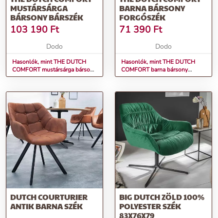
MUSTÁRSÁRGA
BARNA BÁRSONY
BÁRSONY BÁRSZÉK
FORGÓSZÉK
103 190
Ft
71 390
Ft
Dodo
Dodo
Hasonlók, mint THE DUTCH
Hasonlók, mint THE DUTCH
COMFORT mustársárga bársony
COMFORT barna bársony
bárszék
forgószék
DUTCH COURTURIER
BIG DUTCH ZÖLD 100%
ANTIK BARNA SZÉK
POLYESTER SZÉK
83X76X79