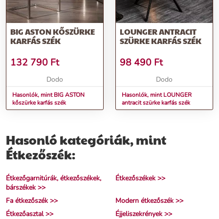
BIG ASTON KŐSZÜRKE
LOUNGER ANTRACIT
KARFÁS SZÉK
SZÜRKE KARFÁS SZÉK
132 790
Ft
98 490
Ft
Dodo
Dodo
Hasonlók, mint BIG ASTON
Hasonlók, mint LOUNGER
kőszürke karfás szék
antracit szürke karfás szék
Hasonló kategóriák, mint
Étkezőszék:
Étkezőgarnitúrák, étkezőszékek,
Étkezőszékek >>
bárszékek >>
Fa étkezőszék >>
Modern étkezőszék >>
Étkezőasztal >>
Éjjeliszekrények >>