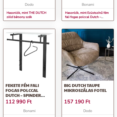
Dodo
Bonami
Hasonlók, mint THE DUTCH
Hasonlók, mint Ezüstszínű fém
zöld bársony szék
fali fogas polccal Dutch –
Spinder Design
FEKETE FÉM FALI
BIG DUTCH TAUPE
FOGAS POLCCAL
MIKROSZÁLAS FOTEL
DUTCH – SPINDER
DESIGN
112 990
Ft
157 190
Ft
Bonami
Dodo