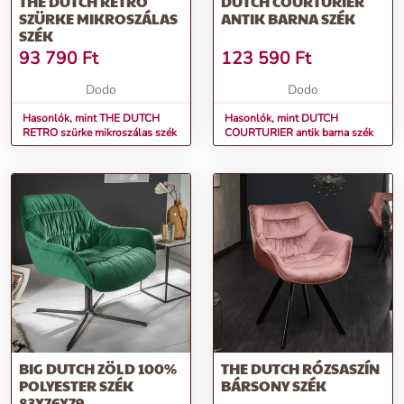
THE DUTCH RETRO
DUTCH COURTURIER
SZÜRKE MIKROSZÁLAS
ANTIK BARNA SZÉK
SZÉK
93 790
Ft
123 590
Ft
Dodo
Dodo
Hasonlók, mint THE DUTCH
Hasonlók, mint DUTCH
RETRO szürke mikroszálas szék
COURTURIER antik barna szék
BIG DUTCH ZÖLD 100%
THE DUTCH RÓZSASZÍN
POLYESTER SZÉK
BÁRSONY SZÉK
83X76X79