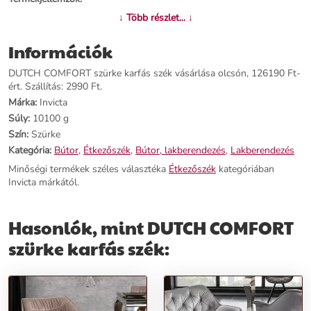
↓ Több részlet... ↓
Név:
DUTCH COMFORT szürke karfás szék
Ár:
116590 Ft
Információk
Márka:
Invicta
Kategória:
Étkezőszék
DUTCH COMFORT szürke karfás szék vásárlása olcsón, 126190 Ft-
Tömeg:
10000 g
ért. Szállítás: 2990 Ft.
Szín:
Szürke
Márka:
Invicta
Szállítási díj:
2990 Ft
Súly:
10100 g
Szín:
Szürke
Előnyök:
Kategória:
Bútor
,
Étkezőszék
,
Bútor, lakberendezés
,
Lakberendezés
Minőségi termékek széles választéka
Étkezőszék
kategóriában
Elegáns design:
A bársony anyagú szék modern és egyedi stílust
Invicta márkától.
kölcsönöz otthonodnak.
Kiváló kényelem:
Párnázott ülőfelülete a fotel kényelmét nyújtja, így
ideális választás hosszabb étkezésekhez vagy munka közben.
Hasonlók, mint DUTCH COMFORT
Stabilitás és tartósság:
A fekete fém lábak maximális stabilitást
biztosítanak, hozzájárulva a szék hosszú élettartamához.
szürke karfás szék:
Rendeld meg most, és tedd még kellemesebbé és stílusosabbá
otthonodat a DUTCH COMFORT szürke karfás székkel!
További információk>>