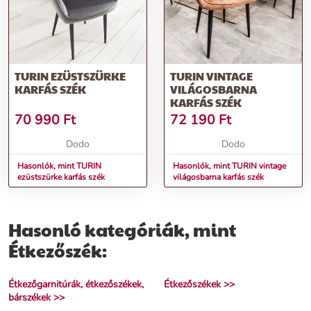
TURIN EZÜSTSZÜRKE
TURIN VINTAGE
KARFÁS SZÉK
VILÁGOSBARNA
KARFÁS SZÉK
70 990
Ft
72 190
Ft
Dodo
Dodo
Hasonlók, mint TURIN
Hasonlók, mint TURIN vintage
ezüstszürke karfás szék
világosbarna karfás szék
Hasonló kategóriák, mint
Étkezőszék:
Étkezőgarnitúrák, étkezőszékek,
Étkezőszékek >>
bárszékek >>