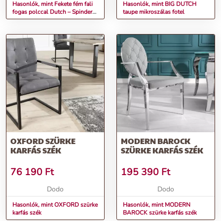
Hasonlók, mint Fekete fém fali
Hasonlók, mint BIG DUTCH
fogas polccal Dutch – Spinder
taupe mikroszálas fotel
Design
OXFORD SZÜRKE
MODERN BAROCK
KARFÁS SZÉK
SZÜRKE KARFÁS SZÉK
76 190
Ft
195 390
Ft
Dodo
Dodo
Hasonlók, mint OXFORD szürke
Hasonlók, mint MODERN
karfás szék
BAROCK szürke karfás szék