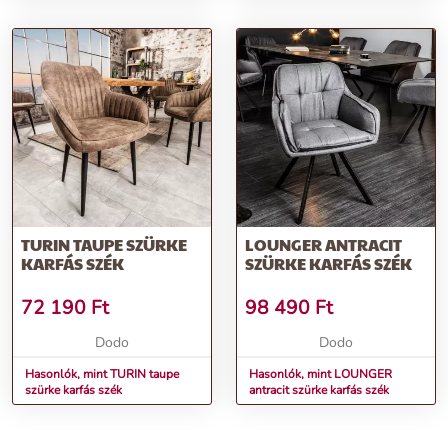
TURIN TAUPE SZÜRKE
LOUNGER ANTRACIT
KARFÁS SZÉK
SZÜRKE KARFÁS SZÉK
72 190
Ft
98 490
Ft
Dodo
Dodo
Hasonlók, mint TURIN taupe
Hasonlók, mint LOUNGER
szürke karfás szék
antracit szürke karfás szék