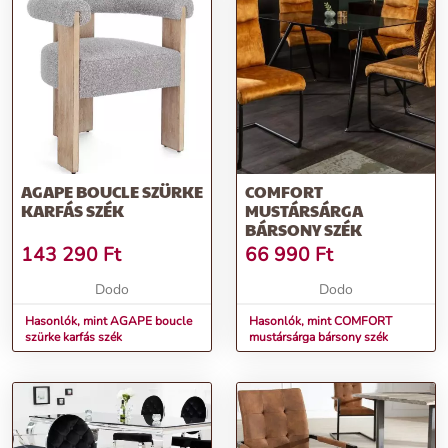
AGAPE BOUCLE SZÜRKE
COMFORT
KARFÁS SZÉK
MUSTÁRSÁRGA
BÁRSONY SZÉK
143 290
Ft
66 990
Ft
Dodo
Dodo
Hasonlók, mint AGAPE boucle
Hasonlók, mint COMFORT
szürke karfás szék
mustársárga bársony szék