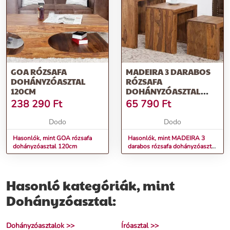
GOA RÓZSAFA
MADEIRA 3 DARABOS
DOHÁNYZÓASZTAL
RÓZSAFA
120CM
DOHÁNYZÓASZTAL
SZETT
238 290
Ft
65 790
Ft
Dodo
Dodo
Hasonlók, mint GOA rózsafa
Hasonlók, mint MADEIRA 3
dohányzóasztal 120cm
darabos rózsafa dohányzóasztal
szett
Hasonló kategóriák, mint
Dohányzóasztal:
Dohányzóasztalok >>
Íróasztal >>