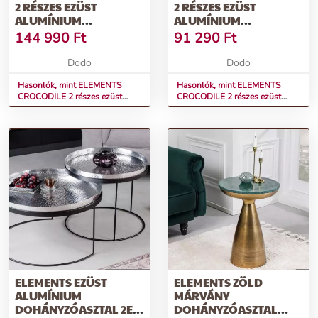
2 RÉSZES EZÜST
2 RÉSZES EZÜST
ALUMÍNIUM
ALUMÍNIUM
DOHÁNYZÓASZTAL
DOHÁNYZÓASZTAL
144 990
Ft
91 290
Ft
60CM
40CM
Dodo
Dodo
Hasonlók, mint ELEMENTS
Hasonlók, mint ELEMENTS
CROCODILE 2 részes ezüst
CROCODILE 2 részes ezüst
alumínium dohányzóasztal
alumínium dohányzóasztal
60cm
40cm
ELEMENTS EZÜST
ELEMENTS ZÖLD
ALUMÍNIUM
MÁRVÁNY
DOHÁNYZÓASZTAL 2ER
DOHÁNYZÓASZTAL