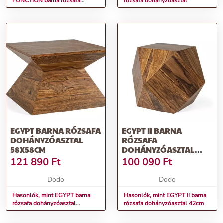
FUNCTION barna rózsafa
rózsafa dohányzóasztal
dohányzóasztal
EGYPT BARNA RÓZSAFA
EGYPT II BARNA
DOHÁNYZÓASZTAL
RÓZSAFA
58X58CM
DOHÁNYZÓASZTAL
42CM
121 890
Ft
100 090
Ft
Dodo
Dodo
Hasonlók, mint EGYPT barna
Hasonlók, mint EGYPT II barna
rózsafa dohányzóasztal
rózsafa dohányzóasztal 42cm
58x58cm