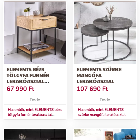
ELEMENTS BÉZS
ELEMENTS SZÜRKE
TÖLGYFA FURNÉR
MANGÓFA
LERAKÓASZTAL
LERAKÓASZTAL
40X35X50
67 990
Ft
107 690
Ft
Dodo
Dodo
Hasonlók, mint ELEMENTS bézs
Hasonlók, mint ELEMENTS
tölgyfa furnér lerakóasztal
szürke mangófa lerakóasztal
40x35x50