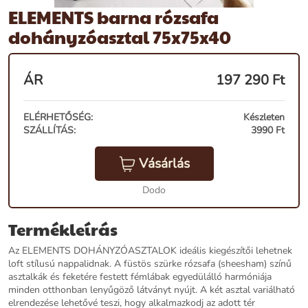
ELEMENTS barna rózsafa
dohányzóasztal 75x75x40
ÁR
197 290
Ft
ELÉRHETŐSÉG:
Készleten
SZÁLLÍTÁS:
3990 Ft
Vásárlás
Dodo
Termékleírás
Az ELEMENTS DOHÁNYZÓASZTALOK ideális kiegészítői lehetnek
loft stílusú nappalidnak. A füstös szürke rózsafa (sheesham) színű
asztalkák és feketére festett fémlábak egyedülálló harmóniája
minden otthonban lenyűgöző látványt nyújt. A két asztal variálható
elrendezése lehetővé teszi, hogy alkalmazkodj az adott tér