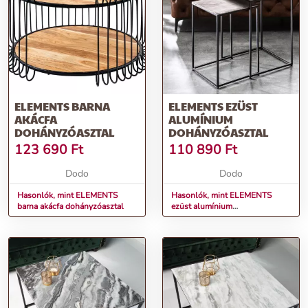
ELEMENTS BARNA
ELEMENTS EZÜST
AKÁCFA
ALUMÍNIUM
DOHÁNYZÓASZTAL
DOHÁNYZÓASZTAL
123 690
Ft
110 890
Ft
Dodo
Dodo
Hasonlók, mint ELEMENTS
Hasonlók, mint ELEMENTS
barna akácfa dohányzóasztal
ezüst alumínium
dohányzóasztal