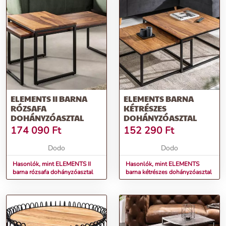
és könnyen illeszkedik különböző enteriőrökbe.
Rendeld meg most
, és tedd otthonodat még stílusosabbá az
ELEMENTS DOHÁNYZÓASZTALOKKAL!
További információk>>
ELEMENTS II BARNA
ELEMENTS BARNA
RÓZSAFA
KÉTRÉSZES
DOHÁNYZÓASZTAL
DOHÁNYZÓASZTAL
174 090
Ft
152 290
Ft
Dodo
Dodo
Hasonlók, mint ELEMENTS II
Hasonlók, mint ELEMENTS
barna rózsafa dohányzóasztal
barna kétrészes dohányzóasztal