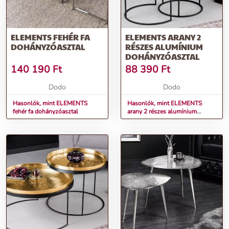
ELEMENTS FEHÉR FA
ELEMENTS ARANY 2
DOHÁNYZÓASZTAL
RÉSZES ALUMÍNIUM
DOHÁNYZÓASZTAL
140 190
Ft
88 390
Ft
Dodo
Dodo
Hasonlók, mint ELEMENTS
Hasonlók, mint ELEMENTS
fehér fa dohányzóasztal
arany 2 részes alumínium
dohányzóasztal