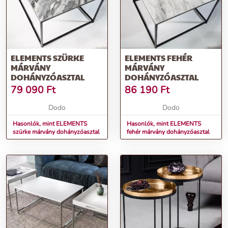
ELEMENTS SZÜRKE
ELEMENTS FEHÉR
MÁRVÁNY
MÁRVÁNY
DOHÁNYZÓASZTAL
DOHÁNYZÓASZTAL
79 090
Ft
86 190
Ft
Dodo
Dodo
Hasonlók, mint ELEMENTS
Hasonlók, mint ELEMENTS
szürke márvány dohányzóasztal
fehér márvány dohányzóasztal