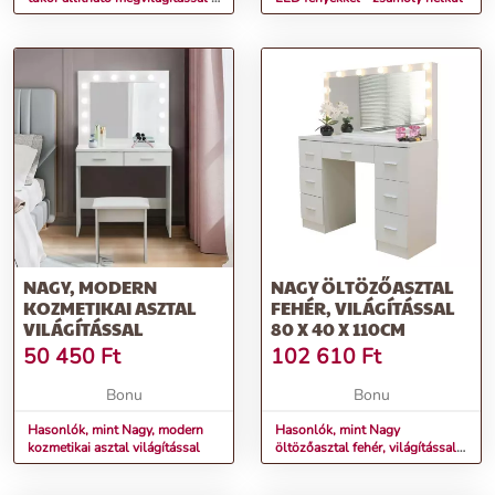
58 x 46 cm
NAGY, MODERN
NAGY ÖLTÖZŐASZTAL
KOZMETIKAI ASZTAL
FEHÉR, VILÁGÍTÁSSAL
VILÁGÍTÁSSAL
80 X 40 X 110CM
50 450
Ft
102 610
Ft
Bonu
Bonu
Hasonlók, mint Nagy, modern
Hasonlók, mint Nagy
kozmetikai asztal világítással
öltözőasztal fehér, világítással
80 x 40 x 110cm