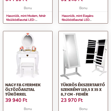
Bonu
Bonu
Hasonlók, mint Modern, fehér
Hasonlók, mint Elegáns
fésülködőasztal LED-
fésülködőasztal LED
világítással
világitással és zsámollyal
NAGY FA GYERMEK
TÜKRÖS ÉKSZERTARTÓ
ÖLTÖZŐASZTAL
SZEKRÉNY 119,5 X 35 X
TÜKÖRREL
8,7 CM - FEHÉR
39 940
Ft
23 970
Ft
Bonu
Bonu