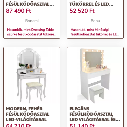
FÉSÜLKÖDŐASZTAL
TÜKÖRREL ÉS LED
TÜKÖRREL,
LÁMPÁKKAL
87 490
Ft
52 520
Ft
HOSSZÚSÁG 105 CM -
RAGABA
Bonami
Bonu
Hasonlók, mint Dressing Table
Hasonlók, mint Minőségi
szürke fésülködőasztal tükörrel,
fésülködőasztal tükörrel és LED
hosszúság 105 cm - Ragaba
lámpákkal
MODERN, FEHÉR
ELEGÁNS
FÉSÜLKÖDŐASZTAL
FÉSÜLKÖDŐASZTAL
LED-VILÁGÍTÁSSAL
LED VILÁGITÁSSAL ÉS
ZSÁMOLLYAL
64 710
Ft
51 140
Ft