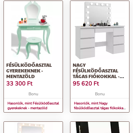
FÉSÜLKÖDŐASZTAL
NAGY
GYEREKEKNEK -
FÉSÜLKÖDŐASZTAL
MENTAZÖLD
TÁGAS FIÓKOKKAL -
FEHÉR
33 300
Ft
95 620
Ft
Bonu
Bonu
Hasonlók, mint Fésülködőasztal
Hasonlók, mint Nagy
gyerekeknek - mentazöld
fésülködőasztal tágas fiókokkal
- fehér