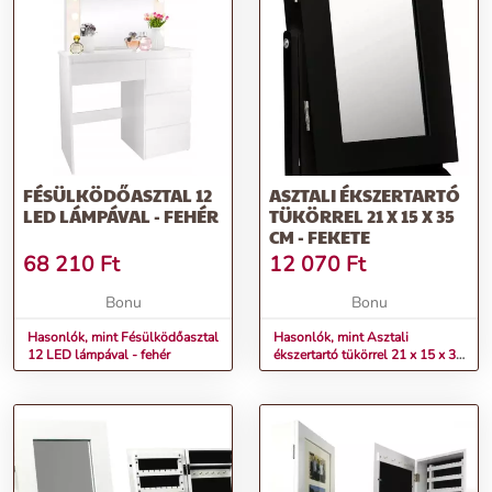
FÉSÜLKÖDŐASZTAL 12
ASZTALI ÉKSZERTARTÓ
LED LÁMPÁVAL - FEHÉR
TÜKÖRREL 21 X 15 X 35
CM - FEKETE
68 210
Ft
12 070
Ft
Bonu
Bonu
Hasonlók, mint Fésülködőasztal
Hasonlók, mint Asztali
12 LED lámpával - fehér
ékszertartó tükörrel 21 x 15 x 35
cm - fekete