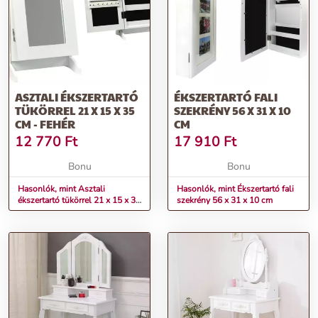
ASZTALI ÉKSZERTARTÓ
ÉKSZERTARTÓ FALI
TÜKÖRREL 21 X 15 X 35
SZEKRÉNY 56 X 31 X 10
CM - FEHÉR
CM
12 770
Ft
17 910
Ft
Bonu
Bonu
Hasonlók, mint Asztali
Hasonlók, mint Ékszertartó fali
ékszertartó tükörrel 21 x 15 x 35
szekrény 56 x 31 x 10 cm
cm - fehér