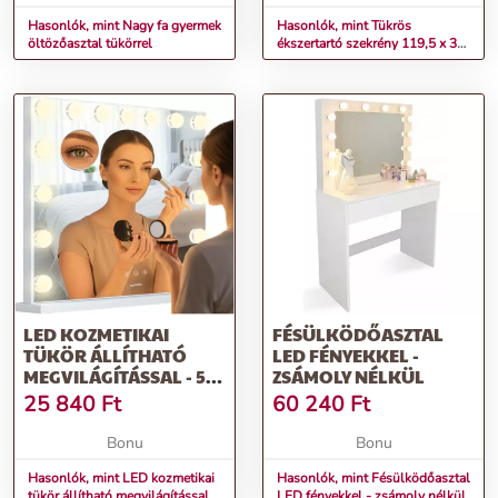
Hasonlók, mint Nagy fa gyermek
Hasonlók, mint Tükrös
öltözőasztal tükörrel
ékszertartó szekrény 119,5 x 35
x 8,7 cm - fehér
LED KOZMETIKAI
FÉSÜLKÖDŐASZTAL
TÜKÖR ÁLLÍTHATÓ
LED FÉNYEKKEL -
MEGVILÁGÍTÁSSAL - 58
ZSÁMOLY NÉLKÜL
X 46 CM
25 840
Ft
60 240
Ft
Bonu
Bonu
Hasonlók, mint LED kozmetikai
Hasonlók, mint Fésülködőasztal
tükör állítható megvilágítással -
LED fényekkel - zsámoly nélkül