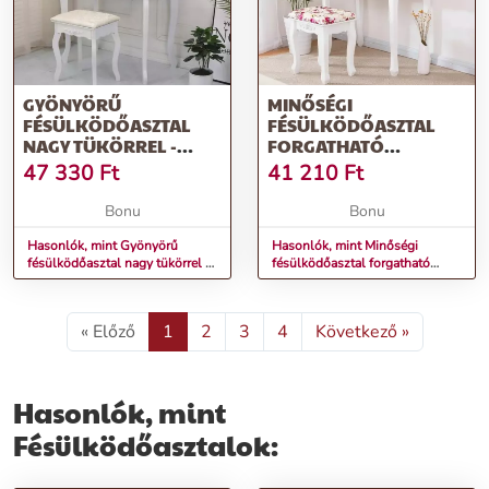
GYÖNYÖRŰ
MINŐSÉGI
FÉSÜLKÖDŐASZTAL
FÉSÜLKÖDŐASZTAL
NAGY TÜKÖRREL -
FORGATHATÓ
FEHÉR
TÜKÖRREL ÉS
47 330
Ft
41 210
Ft
ZSÁMOLLYAL
Bonu
Bonu
Hasonlók, mint Gyönyörű
Hasonlók, mint Minőségi
fésülködőasztal nagy tükörrel -
fésülködőasztal forgatható
fehér
tükörrel és zsámollyal
« Előző
1
2
3
4
Következő »
Hasonlók, mint
Fésülködőasztalok: