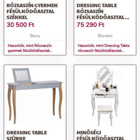
RÓZSASZÍN GYERMEK
DRESSING TABLE
FÉSÜLKÖDŐASZTAL
RÓZSASZÍN
SZÉKKEL
FÉSÜLKÖDŐASZTAL
TÜKÖRREL,
30 500
Ft
75 290
Ft
HOSSZÚSÁG 65 CM -
RAGABA
Bonu
Bonami
Hasonlók, mint Rózsaszín
Hasonlók, mint Dressing Table
gyermek fésülködőasztal
rózsaszín fésülködőasztal
székkel
tükörrel, hosszúság 65 cm -
Ragaba
DRESSING TABLE
MINŐSÉGI
SZÜRKE
FÉSÜLKÖDŐASZTAL