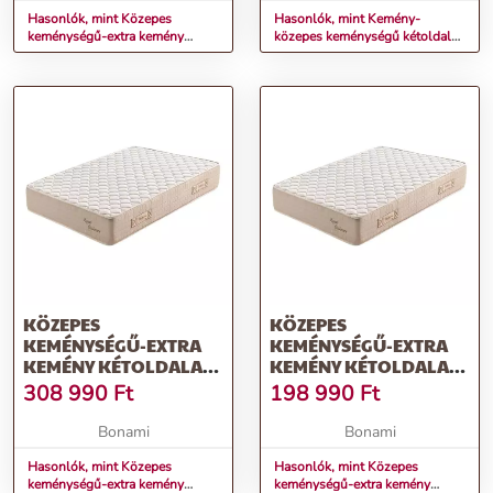
Hasonlók, mint Közepes
Hasonlók, mint Kemény-
keménységű-extra kemény
közepes keménységű kétoldalas
kétoldalas hab matrac 180x200
hab matrac 160x200 cm Tandem
cm Premium Black Multizone –
– Materasso
Moonia
KÖZEPES
KÖZEPES
KEMÉNYSÉGŰ-EXTRA
KEMÉNYSÉGŰ-EXTRA
KEMÉNY KÉTOLDALAS
KEMÉNY KÉTOLDALAS
HAB MATRAC 160X200
HAB MATRAC 90X200
308 990
Ft
198 990
Ft
CM ROYAL CASHMERE –
CM ROYAL CASHMERE –
MOONIA
MOONIA
Bonami
Bonami
Hasonlók, mint Közepes
Hasonlók, mint Közepes
keménységű-extra kemény
keménységű-extra kemény