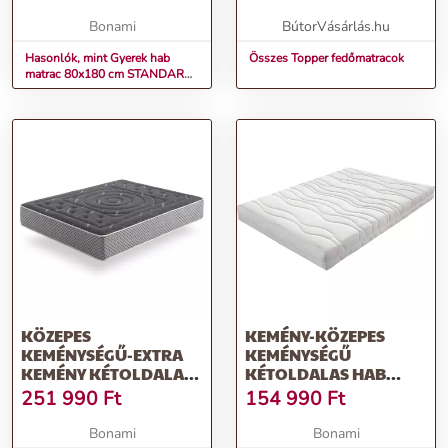
Bonami
BútorVásárlás.hu
Hasonlók, mint Gyerek hab
Összes Topper fedőmatracok
matrac 80x180 cm STANDARD
– Adeko
KÖZEPES
KEMÉNY-KÖZEPES
KEMÉNYSÉGŰ-EXTRA
KEMÉNYSÉGŰ
KEMÉNY KÉTOLDALAS
KÉTOLDALAS HAB
HAB MATRAC 180X200
MATRAC 160X200 CM
251 990
Ft
154 990
Ft
CM PREMIUM BLACK
TANDEM – MATERASSO
MULTIZONE – MOONIA
Bonami
Bonami