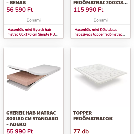
– BENAB
FEDŐMATRAC 200X180
CM PREMIUM –
56 590
Ft
115 990
Ft
MOONIA
Bonami
Bonami
Hasonlók, mint Gyerek hab
Hasonlók, mint Kétoldalas
matrac 60x170 cm Simple PUR
habszivacs topper fedőmatrac
– BENAB
200x180 cm Premium – Moonia
GYEREK HAB MATRAC
TOPPER
80X180 CM STANDARD
FEDŐMATRACOK
– ADEKO
55 990
Ft
77 db