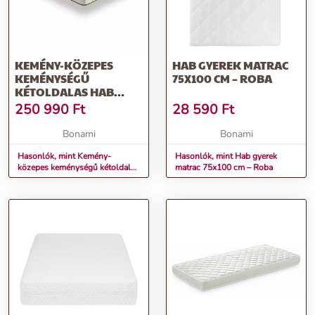
KEMÉNY-KÖZEPES
HAB GYEREK MATRAC
KEMÉNYSÉGŰ
75X100 CM – ROBA
KÉTOLDALAS HAB
MATRAC 180X200 CM
250 990
Ft
28 590
Ft
CASHMERE PREMIER –
MOONIA
Bonami
Bonami
Hasonlók, mint Kemény-
Hasonlók, mint Hab gyerek
közepes keménységű kétoldalas
matrac 75x100 cm – Roba
hab matrac 180x200 cm
Cashmere Premier – Moonia