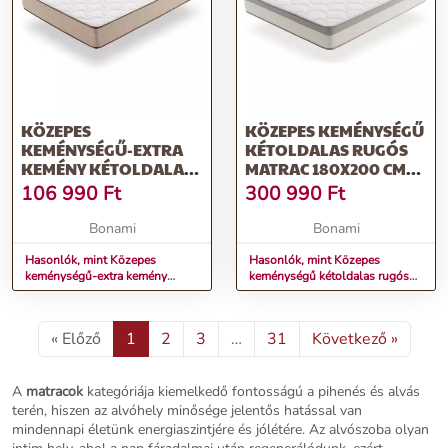
KÖZEPES
KÖZEPES KEMÉNYSÉGŰ
KEMÉNYSÉGŰ-EXTRA
KÉTOLDALAS RUGÓS
KEMÉNY KÉTOLDALAS
MATRAC 180X200 CM
HAB MATRAC 80X200
SPRING MAX BAGGED
106 990
Ft
300 990
Ft
CM BAMBOO ECO
SPRINGS – MOONIA
FRESH – MOONIA
Bonami
Bonami
Hasonlók, mint Közepes
Hasonlók, mint Közepes
keménységű-extra kemény
keménységű kétoldalas rugós
kétoldalas hab matrac 80x200
matrac 180x200 cm Spring Max
cm Bamboo Eco Fresh – Moonia
Bagged Springs – Moonia
« Előző
1
2
3
…
31
Következő »
A
matracok
kategóriája kiemelkedő fontosságú a pihenés és alvás
terén, hiszen az alvóhely minősége jelentős hatással van
mindennapi életünk energiaszintjére és jólétére. Az alvószoba olyan