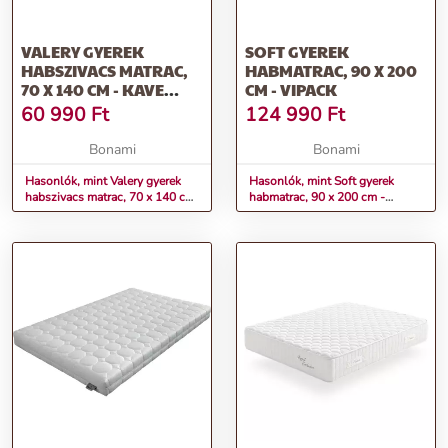
VALERY GYEREK
SOFT GYEREK
HABSZIVACS MATRAC,
HABMATRAC, 90 X 200
70 X 140 CM - KAVE
CM - VIPACK
HOME
60 990
Ft
124 990
Ft
Bonami
Bonami
Hasonlók, mint Valery gyerek
Hasonlók, mint Soft gyerek
habszivacs matrac, 70 x 140 cm
habmatrac, 90 x 200 cm -
- Kave Home
Vipack