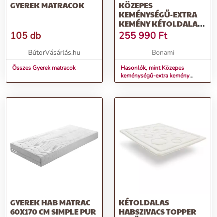
GYEREK MATRACOK
KÖZEPES
KEMÉNYSÉGŰ-EXTRA
KEMÉNY KÉTOLDALAS
RUGÓS MATRAC
105 db
255 990
Ft
90X200 CM ROYAL
EXCLUSIVE – MOONIA
BútorVásárlás.hu
Bonami
Összes Gyerek matracok
Hasonlók, mint Közepes
keménységű-extra kemény
kétoldalas rugós matrac 90x200
cm Royal Exclusive – Moonia
GYEREK HAB MATRAC
KÉTOLDALAS
60X170 CM SIMPLE PUR
HABSZIVACS TOPPER