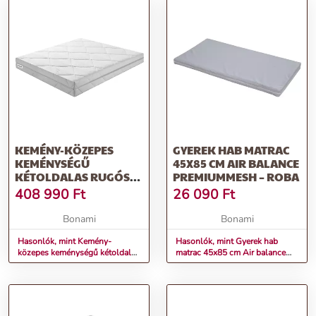
KEMÉNY-KÖZEPES
GYEREK HAB MATRAC
KEMÉNYSÉGŰ
45X85 CM AIR BALANCE
KÉTOLDALAS RUGÓS
PREMIUMMESH – ROBA
MATRAC 180X200 CM
408 990
Ft
26 090
Ft
BONFLEX HR BIO –
BENAB
Bonami
Bonami
Hasonlók, mint Kemény-
Hasonlók, mint Gyerek hab
közepes keménységű kétoldalas
matrac 45x85 cm Air balance
rugós matrac 180x200 cm
Premiummesh – Roba
BonFlex HR BIO – BENAB