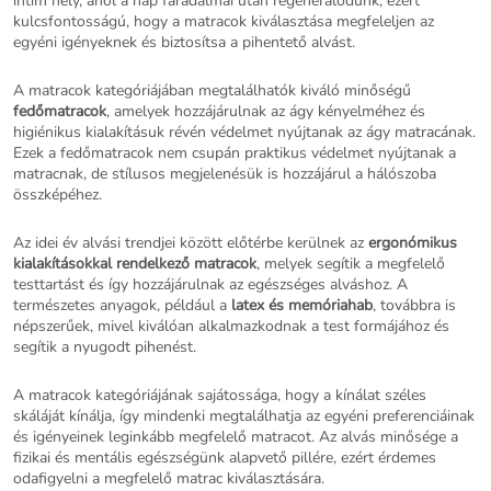
intim hely, ahol a nap fáradalmai után regenerálódunk, ezért
kulcsfontosságú, hogy a matracok kiválasztása megfeleljen az
egyéni igényeknek és biztosítsa a pihentető alvást.
A matracok kategóriájában megtalálhatók kiváló minőségű
fedőmatracok
, amelyek hozzájárulnak az ágy kényelméhez és
higiénikus kialakításuk révén védelmet nyújtanak az ágy matracának.
Ezek a fedőmatracok nem csupán praktikus védelmet nyújtanak a
matracnak, de stílusos megjelenésük is hozzájárul a hálószoba
összképéhez.
Az idei év alvási trendjei között előtérbe kerülnek az
ergonómikus
kialakításokkal rendelkező matracok
, melyek segítik a megfelelő
testtartást és így hozzájárulnak az egészséges alváshoz. A
természetes anyagok, például a
latex és memóriahab
, továbbra is
népszerűek, mivel kiválóan alkalmazkodnak a test formájához és
segítik a nyugodt pihenést.
A matracok kategóriájának sajátossága, hogy a kínálat széles
skáláját kínálja, így mindenki megtalálhatja az egyéni preferenciáinak
és igényeinek leginkább megfelelő matracot. Az alvás minősége a
fizikai és mentális egészségünk alapvető pillére, ezért érdemes
odafigyelni a megfelelő matrac kiválasztására.