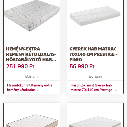
KEMÉNY-EXTRA
GYEREK HAB MATRAC
KEMÉNY KÉTOLDALAS-
70X140 CM PRESTIGE –
HŐSZABÁLYOZÓ HAB
PINIO
MATRAC 140X200 CM
251 990
Ft
56 990
Ft
POLARGEL SUPERIOR –
MATERASSO
Bonami
Bonami
Hasonlók, mint Kemény-extra
Hasonlók, mint Gyerek hab
kemény kétoldalas-
matrac 70x140 cm Prestige –
hőszabályozó hab matrac
Pinio
140x200 cm Polargel Superior –
Materasso