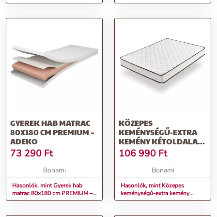
kétoldalas hab matrac 160x200
kétoldalas hab matrac 90x200
cm Royal Cashmere – Moonia
cm Royal Cashmere – Moonia
GYEREK HAB MATRAC
KÖZEPES
80X180 CM PREMIUM –
KEMÉNYSÉGŰ-EXTRA
ADEKO
KEMÉNY KÉTOLDALAS
HAB MATRAC 90X200
73 290
Ft
106 990
Ft
CM SLIM MAX –
MOONIA
Bonami
Bonami
Hasonlók, mint Gyerek hab
Hasonlók, mint Közepes
matrac 80x180 cm PREMIUM –
keménységű-extra kemény
Adeko
kétoldalas hab matrac 90x200
cm Slim Max – Moonia