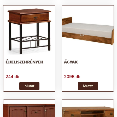
ÉJJELISZEKRÉNYEK
ÁGYAK
244 db
2098 db
Mutat
Mutat