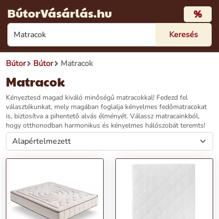
BútorVásárlás.hu
%
Bútor
Bútor
Matracok
Matracok
Kényeztesd magad kiváló minőségű matracokkal! Fedezd fel
választékunkat, mely magában foglalja kényelmes fedőmatracokat
is, biztosítva a pihentető alvás élményét. Válassz matracainkból,
hogy otthonodban harmonikus és kényelmes hálószobát teremts!