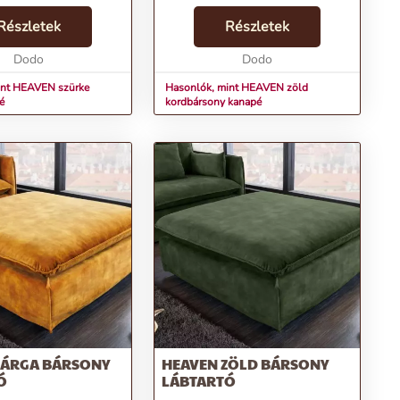
ivacsának és Nosag
és rengeteg stílust hoz bármely
ának köszönhetően
Részletek
élettérbe. Akár szunyókálsz egyet,
Részletek
llazulhatsz te és
akár egy könyvvel kuporogsz, ez a
.
Dodo
kanap...
Dodo
int HEAVEN szürke
Hasonlók, mint HEAVEN zöld
é
kordbársony kanapé
SÁRGA BÁRSONY
HEAVEN ZÖLD BÁRSONY
Ó
LÁBTARTÓ