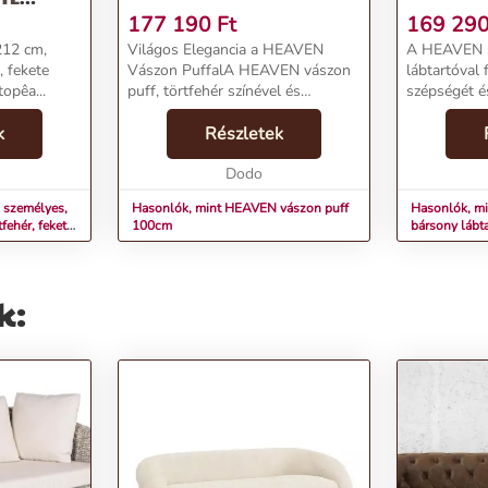
KI
177 190
Ft
169 29
212 cm,
Világos Elegancia a HEAVEN
A HEAVEN s
, fekete
Vászon PuffalA HEAVEN vászon
lábtartóval
opêa...
puff, törtfehér színével és
szépségét és
kifinomult designjával, egy igazi
lenyűgöző s
k
designer darab, amely kiválóan
Részletek
mutat majd 
illeszkedik bármilyen lakásba. A
térben. Ez 
tágas és könnyű fo...
Dodo
és elegáns di
 személyes,
Hasonlók, mint HEAVEN vászon puff
Hasonlók, m
fehér, fekete
100cm
bársony lábt
k: