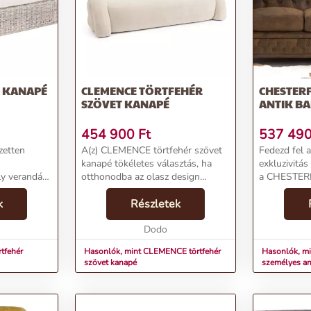
 KANAPÉ
CLEMENCE TÖRTFEHÉR
CHESTERF
SZÖVET KANAPÉ
ANTIK B
454 900
Ft
537 49
zetten
A(z) CLEMENCE törtfehér szövet
Fedezd fel 
kanapé tökéletes választás, ha
exkluzivitás
ly verandád
otthonodba az olasz design
a CHESTERF
eleganciáját és prémium
kanapén! 
mszínű
k
hangulatát szeretnéd
Részletek
követi a tr
ozhatja a
becsempészni. Letisztult
korokon átív
ket
formavilága és igényes kialakítása
Dodo
barna kanapé
könnye...
tfehér
Hasonlók, mint CLEMENCE törtfehér
Hasonlók, m
szövet kanapé
személyes an