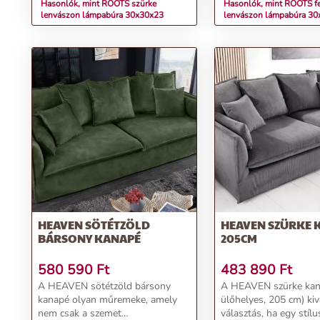
Hasonlók, mint ROOTS szürke
Hasonlók, mint ROOTS f
lenvászon lámpabúra 30x30x23
lenvászon lámpabúra 3
HEAVEN SÖTÉTZÖLD
HEAVEN SZÜRKE 
BÁRSONY KANAPÉ
205CM
580 590
Ft
483 890
Ft
A HEAVEN sötétzöld bársony
A HEAVEN szürke kan
kanapé olyan műremeke, amely
ülőhelyes, 205 cm) kiv
nem csak a szemet
választás, ha egy stíl