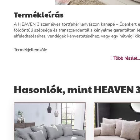
Termékleírás
A HEAVEN 3 személyes törtfehér lenvászon kanapé – Édenkert
földöntúli szépsége és transzcendentális kényelme garantáltan le
elfeledtetéséhez, vendégek kényeztetéséhez, vagy egy hétvégi ki
Termékjellemzők:
↓ Több részlet...
Név:
HEAVEN 3 személyes törtfehér lenvászon kanapé
Ár:
530900 Ft
Márka:
Invicta
Kategória:
Kanapé
Hasonlók, mint HEAVEN 3
Tömeg:
59000 g
Szín:
Törtfehér
Szállítási díj:
6990 Ft
Előnyök:
Mennyországi Kényelem:
Földöntúli kényelmi élmény minden al
Vonzó Design:
Egyedi törtfehér lenvászon borításával a helyiség
Sokoldalúság:
Ideális a mindennapi pihenéshez, vendégfogadásho