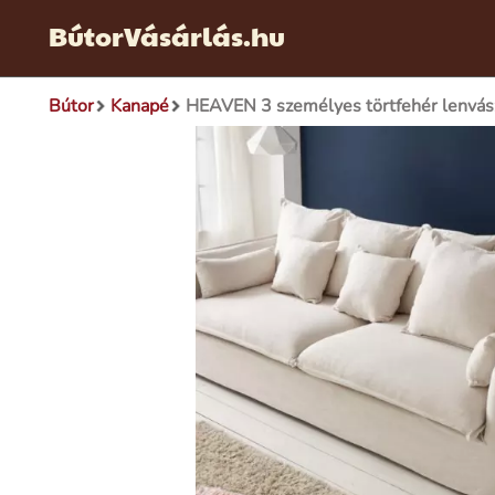
BútorVásárlás.hu
Bútor
Kanapé
HEAVEN 3 személyes törtfehér lenvás