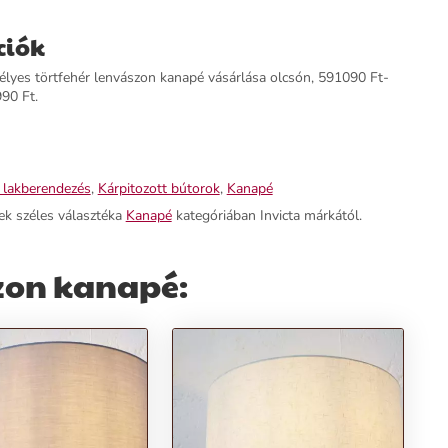
ciók
yes törtfehér lenvászon kanapé vásárlása olcsón, 591090 Ft-
990 Ft.
 lakberendezés
,
Kárpitozott bútorok
,
Kanapé
ek széles választéka
Kanapé
kategóriában Invicta márkától.
szon kanapé: