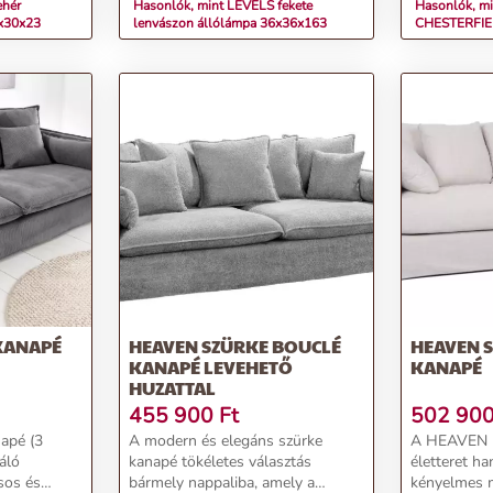
ehér
Hasonlók, mint LEVELS fekete
Hasonlók, m
0x30x23
lenvászon állólámpa 36x36x163
CHESTERFIEL
180x200cm
KANAPÉ
HEAVEN SZÜRKE BOUCLÉ
HEAVEN 
KANAPÉ LEVEHETŐ
KANAPÉ
HUZATTAL
455 900
Ft
502 90
apé (3
A modern és elegáns szürke
A HEAVEN k
áló
kanapé tökéletes választás
életteret ha
usos és
bármely nappaliba, amely a
kényelmes 