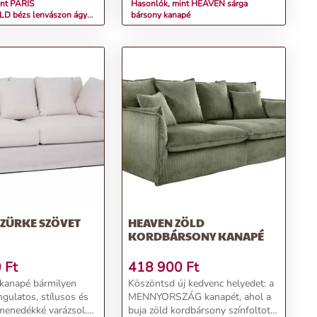
int PARIS
Hasonlók, mint HEAVEN sárga
D bézs lenvászon ágy
bársony kanapé
SZÜRKE SZÖVET
HEAVEN ZÖLD
KORDBÁRSONY KANAPÉ
0
Ft
418 900
Ft
anapé bármilyen
Köszöntsd új kedvenc helyedet: a
ngulatos, stílusos és
MENNYORSZÁG kanapét, ahol a
menedékké varázsol.
buja zöld kordbársony színfoltot