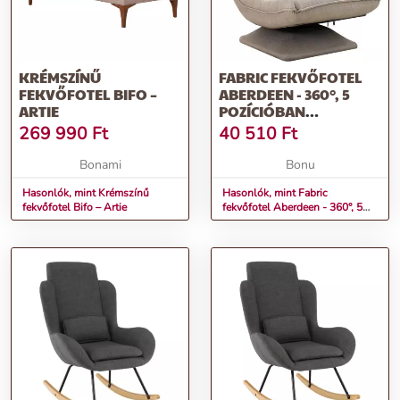
KRÉMSZÍNŰ
FABRIC FEKVŐFOTEL
FEKVŐFOTEL BIFO –
ABERDEEN - 360°, 5
ARTIE
POZÍCIÓBAN
KRÉMSZÍNŰ
269 990
Ft
40 510
Ft
Bonami
Bonu
Hasonlók, mint Krémszínű
Hasonlók, mint Fabric
fekvőfotel Bifo – Artie
fekvőfotel Aberdeen - 360°, 5
pozícióban krémszínű