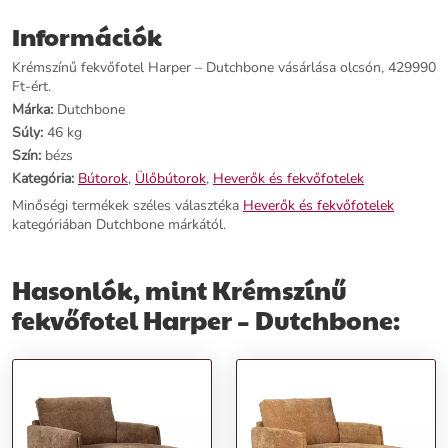
Információk
Krémszínű fekvőfotel Harper – Dutchbone vásárlása olcsón, 429990
Ft-ért.
Márka:
Dutchbone
Súly:
46 kg
Szín:
bézs
Kategória:
Bútorok
,
Ülőbútorok
,
Heverők és fekvőfotelek
Minőségi termékek széles választéka
Heverők és fekvőfotelek
kategóriában Dutchbone márkától.
Hasonlók, mint Krémszínű
fekvőfotel Harper – Dutchbone: