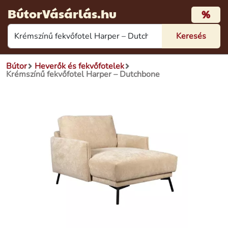
BútorVásárlás.hu
%
Bútor
Heverők és fekvőfotelek
Krémszínű fekvőfotel Harper – Dutchbone