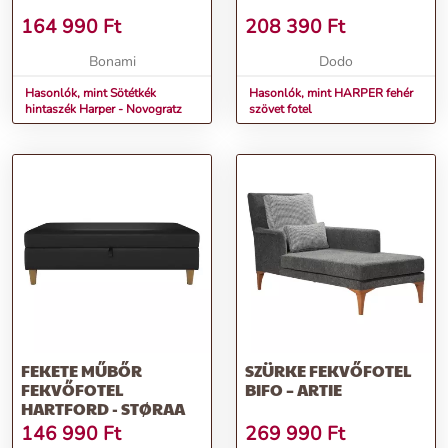
164 990
Ft
208 390
Ft
Bonami
Dodo
Hasonlók, mint Sötétkék
Hasonlók, mint HARPER fehér
hintaszék Harper - Novogratz
szövet fotel
FEKETE MŰBŐR
SZÜRKE FEKVŐFOTEL
FEKVŐFOTEL
BIFO – ARTIE
HARTFORD - STØRAA
146 990
Ft
269 990
Ft