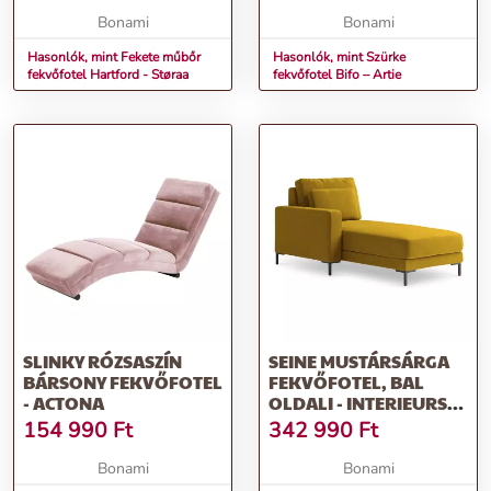
Bonami
Bonami
Hasonlók, mint Fekete műbőr
Hasonlók, mint Szürke
fekvőfotel Hartford - Støraa
fekvőfotel Bifo – Artie
SLINKY RÓZSASZÍN
SEINE MUSTÁRSÁRGA
BÁRSONY FEKVŐFOTEL
FEKVŐFOTEL, BAL
- ACTONA
OLDALI - INTERIEURS
86
154 990
Ft
342 990
Ft
Bonami
Bonami