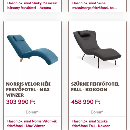
Hasonlók, mint Slinky rózsaszín
Hasonlók, mint Seine
bársony fekvőfotel - Actona
mustársárga fekvőfotel, bal
oldali - Interieurs 86
NORRIS VELOR KÉK
SZÜRKE FEKVŐFOTEL
FEKVŐFOTEL - MAX
FALL - KOKOON
WINZER
303 990
Ft
458 990
Ft
Bonami
Bonami
Hasonlók, mint Norris Velor kék
Hasonlók, mint Szürke
fekvőfotel - Max Winzer
fekvőfotel Fall - Kokoon