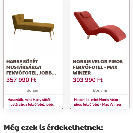
HARRY SÖTÉT
NORRIS VELOR PIROS
MUSTÁRSÁRGA
FEKVŐFOTEL - MAX
FEKVŐFOTEL, JOBB
WINZER
OLDALI - COSTUM
357 990
Ft
303 990
Ft
FORM
Bonami
Bonami
Hasonlók, mint Harry sötét
Hasonlók, mint Norris Velor
mustársárga fekvőfotel, jobb
piros fekvőfotel - Max Winzer
oldali - Costum Form
Még ezek is érdekelhetnek: