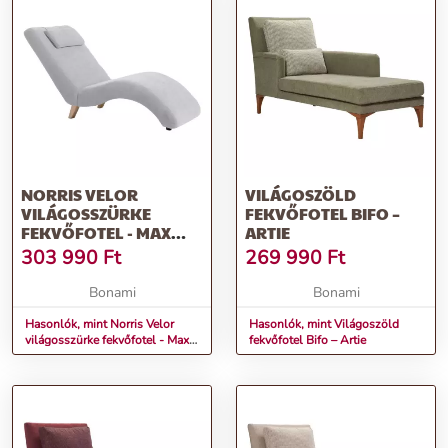
NORRIS VELOR
VILÁGOSZÖLD
VILÁGOSSZÜRKE
FEKVŐFOTEL BIFO –
FEKVŐFOTEL - MAX
ARTIE
WINZER
303 990
Ft
269 990
Ft
Bonami
Bonami
Hasonlók, mint Norris Velor
Hasonlók, mint Világoszöld
világosszürke fekvőfotel - Max
fekvőfotel Bifo – Artie
Winzer