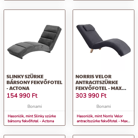
SLINKY SZÜRKE
NORRIS VELOR
BÁRSONY FEKVŐFOTEL
ANTRACITSZÜRKE
- ACTONA
FEKVŐFOTEL - MAX
WINZER
154 990
Ft
303 990
Ft
Bonami
Bonami
Hasonlók, mint Slinky szürke
Hasonlók, mint Norris Velor
bársony fekvőfotel - Actona
antracitszürke fekvőfotel - Max
Winzer