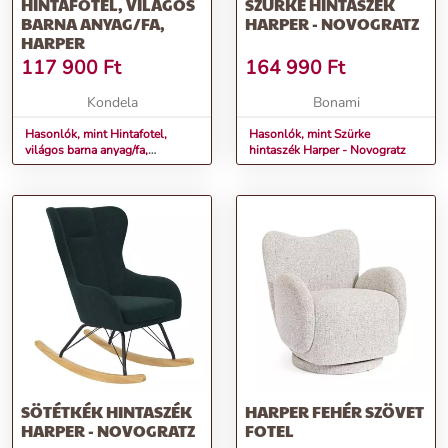
HINTAFOTEL, VILÁGOS
SZÜRKE HINTASZÉK
BARNA ANYAG/FA,
HARPER - NOVOGRATZ
HARPER
117 900
Ft
164 990
Ft
Kondela
Bonami
Hasonlók, mint Hintafotel,
Hasonlók, mint Szürke
világos barna anyag/fa,
hintaszék Harper - Novogratz
HARPER
SÖTÉTKÉK HINTASZÉK
HARPER FEHÉR SZÖVET
HARPER - NOVOGRATZ
FOTEL