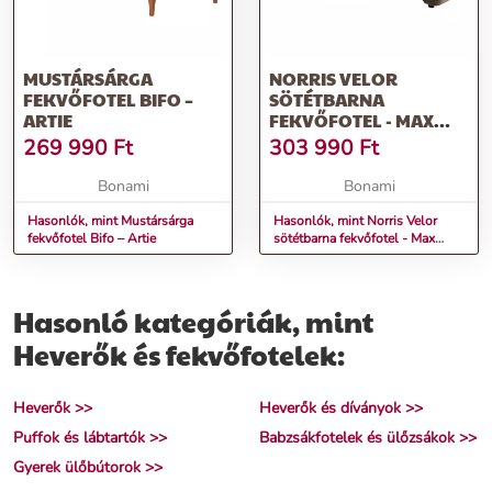
MUSTÁRSÁRGA
NORRIS VELOR
FEKVŐFOTEL BIFO –
SÖTÉTBARNA
ARTIE
FEKVŐFOTEL - MAX
WINZER
269 990
Ft
303 990
Ft
Bonami
Bonami
Hasonlók, mint Mustársárga
Hasonlók, mint Norris Velor
fekvőfotel Bifo – Artie
sötétbarna fekvőfotel - Max
Winzer
Hasonló kategóriák, mint
Heverők és fekvőfotelek:
Heverők >>
Heverők és díványok >>
Puffok és lábtartók >>
Babzsákfotelek és ülőzsákok >>
Gyerek ülőbútorok >>