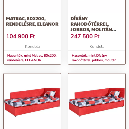
MATRAC, 80X200,
DÍVÁNY
RENDELÉSRE, ELEANOR
RAKODÓTÉRREL,
JOBBOS, MOLITÁN
MATRACCAL, 90X200,
104 900
Ft
247 500
Ft
EDVIN 4 LUX
Kondela
Kondela
Hasonlók, mint Matrac, 80x200,
Hasonlók, mint Dívány
rendelésre, ELEANOR
rakodótérrel, jobbos, molitán
matraccal, 90x200, EDVIN 4
LUX