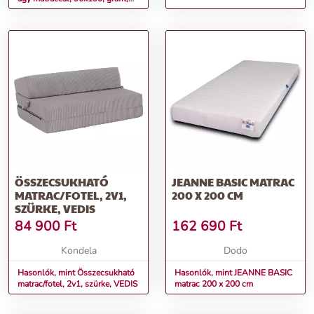
DAGMARI TYP 1
ÖSSZECSUKHATÓ
JEANNE BASIC MATRAC
MATRAC/FOTEL, 2V1,
200 X 200 CM
SZÜRKE, VEDIS
84 900
Ft
162 690
Ft
Kondela
Dodo
Hasonlók, mint Összecsukható
Hasonlók, mint JEANNE BASIC
matrac/fotel, 2v1, szürke, VEDIS
matrac 200 x 200 cm