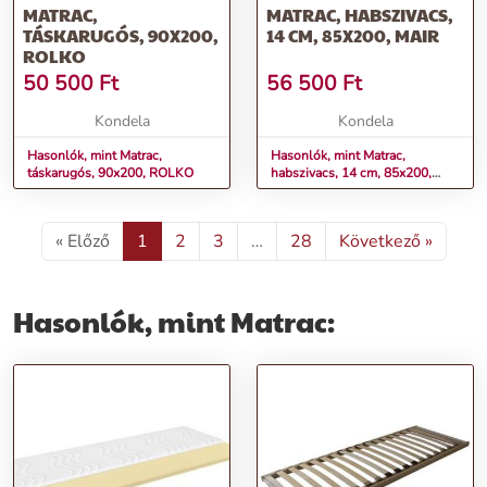
MATRAC,
MATRAC, HABSZIVACS,
TÁSKARUGÓS, 90X200,
14 CM, 85X200, MAIR
ROLKO
50 500
Ft
56 500
Ft
Kondela
Kondela
Hasonlók, mint Matrac,
Hasonlók, mint Matrac,
táskarugós, 90x200, ROLKO
habszivacs, 14 cm, 85x200,
MAIR
« Előző
1
2
3
…
28
Következő »
Hasonlók, mint Matrac: