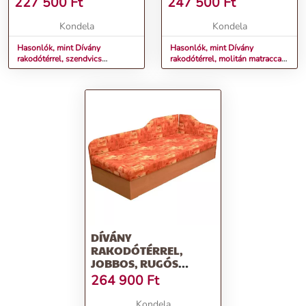
227 500
Ft
247 500
Ft
EDVIN 03
Kondela
Kondela
Hasonlók, mint Dívány
Hasonlók, mint Dívány
rakodótérrel, szendvics
rakodótérrel, molitán matraccal,
matraccal, 90x195, EDVIN 03
90x200, EDVIN 4.2
DÍVÁNY
RAKODÓTÉRREL,
JOBBOS, RUGÓS
MATRACCAL, 90X200,
264 900
Ft
EDVIN 4.2
Kondela