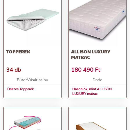
TOPPEREK
ALLISON LUXURY
MATRAC
34 db
180 490
Ft
BútorVásárlás.hu
Dodo
Összes Topperek
Hasonlók, mint ALLISON
LUXURY matrac