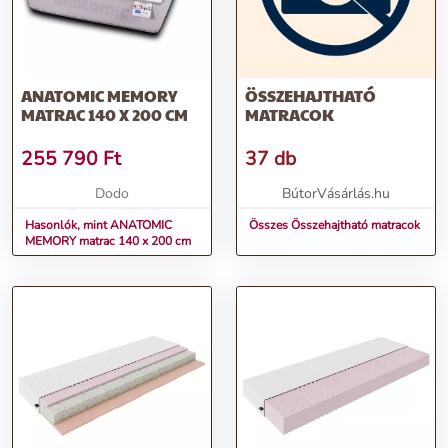
ANATOMIC MEMORY
ÖSSZEHAJTHATÓ
MATRAC 140 X 200 CM
MATRACOK
255 790
Ft
37 db
Dodo
BútorVásárlás.hu
Hasonlók, mint ANATOMIC
Összes Összehajtható matracok
MEMORY matrac 140 x 200 cm