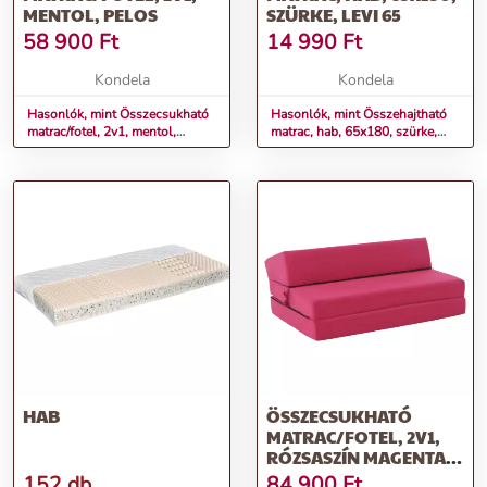
MENTOL, PELOS
SZÜRKE, LEVI 65
58 900
Ft
14 990
Ft
Kondela
Kondela
Hasonlók, mint Összecsukható
Hasonlók, mint Összehajtható
matrac/fotel, 2v1, mentol,
matrac, hab, 65x180, szürke,
PELOS
LEVI 65
HAB
ÖSSZECSUKHATÓ
MATRAC/FOTEL, 2V1,
RÓZSASZÍN MAGENTA,
VEDIS
152 db
84 900
Ft