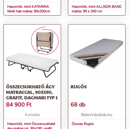
Hasonlók, mint KATARINA
Hasonlók, mint ALLISON BASIC
fehér hab matrac 90x200cm
matrac 90 x 200 cm
ÖSSZECSUKHATÓ ÁGY
RUGÓS
MATRACCAL, 90X190,
GRAFIT, DAGMARI TYP 1
84 900
Ft
68 db
Kondela
BútorVásárlás.hu
Hasonlók, mint Összecsukható
Összes Rugós
ágy matraccal, 90x190, grafit,