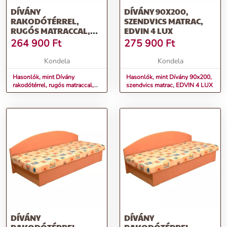
DÍVÁNY
DÍVÁNY 90X200,
RAKODÓTÉRREL,
SZENDVICS MATRAC,
RUGÓS MATRACCAL,
EDVIN 4 LUX
JOBBOS, 90X200,
264 900
Ft
275 900
Ft
EDVIN 4 LUX
Kondela
Kondela
Hasonlók, mint Dívány
Hasonlók, mint Dívány 90x200,
rakodótérrel, rugós matraccal,
szendvics matrac, EDVIN 4 LUX
jobbos, 90x200, EDVIN 4 LUX
DÍVÁNY
DÍVÁNY