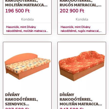
RAKODÓTÉRREL,
RAKODÓTÉRREL,
MOLITÁN MATRACCAL,
RUGÓS MATRACCAL,
90X195, EDVIN 03
90X195, EDVIN 03
196 500
Ft
202 900
Ft
Kondela
Kondela
Hasonlók, mint Dívány
Hasonlók, mint Dívány
rakodótérrel, molitán matraccal,
rakodótérrel, rugós matraccal,
90x195, EDVIN 03
90x195, EDVIN 03
DÍVÁNY
DÍVÁNY
RAKODÓTÉRREL,
RAKODÓTÉRREL,
SZENDVICS
MOLITÁN MATRACCAL,
MATRACCAL, 90X195,
90X200, EDVIN 4.2