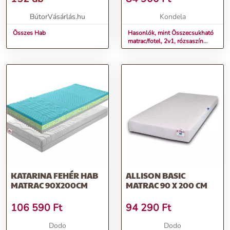
BútorVásárlás.hu
Kondela
Összes Hab
Hasonlók, mint Összecsukható
matrac/fotel, 2v1, rózsaszín
magenta, VEDIS
KATARINA FEHÉR HAB
ALLISON BASIC
MATRAC 90X200CM
MATRAC 90 X 200 CM
106 590
Ft
94 290
Ft
Dodo
Dodo