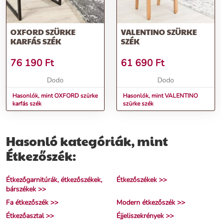
OXFORD SZÜRKE
VALENTINO SZÜRKE
KARFÁS SZÉK
SZÉK
76 190
Ft
61 690
Ft
Dodo
Dodo
Hasonlók, mint OXFORD szürke
Hasonlók, mint VALENTINO
karfás szék
szürke szék
Hasonló kategóriák, mint
Étkezőszék:
Étkezőgarnitúrák, étkezőszékek,
Étkezőszékek >>
bárszékek >>
Fa étkezőszék >>
Modern étkezőszék >>
Étkezőasztal >>
Éjjeliszekrények >>