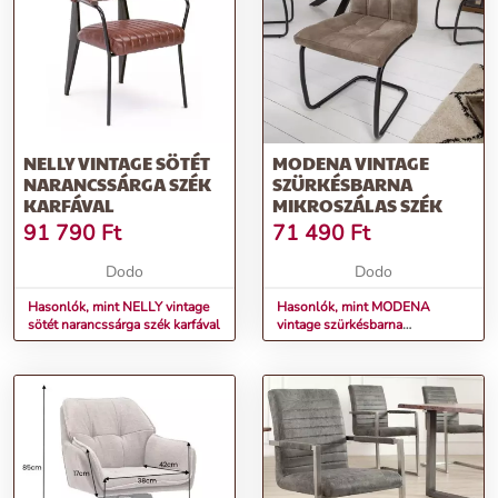
NELLY VINTAGE SÖTÉT
MODENA VINTAGE
NARANCSSÁRGA SZÉK
SZÜRKÉSBARNA
KARFÁVAL
MIKROSZÁLAS SZÉK
91 790
Ft
71 490
Ft
Dodo
Dodo
Hasonlók, mint NELLY vintage
Hasonlók, mint MODENA
sötét narancssárga szék karfával
vintage szürkésbarna
mikroszálas szék