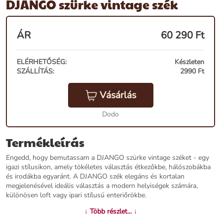
DJANGO szürke vintage szék
ÁR
60 290
Ft
ELÉRHETŐSÉG:
Készleten
SZÁLLÍTÁS:
2990 Ft
Vásárlás
Dodo
Termékleírás
Engedd, hogy bemutassam a DJANGO szürke vintage széket - egy
igazi stílusikon, amely tökéletes választás étkezőkbe, hálószobákba
és irodákba egyaránt. A DJANGO szék elegáns és kortalan
megjelenésével ideális választás a modern helyiségek számára,
különösen loft vagy ipari stílusú enteriőrökbe.
↓ Több részlet... ↓
Termékjellemzők: