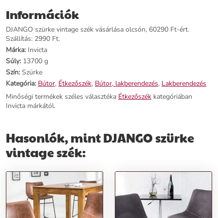
Információk
Név:
DJANGO szürke vintage szék
Ár:
51,590 Ft
DJANGO szürke vintage szék vásárlása olcsón, 60290 Ft-ért.
Márka:
Invicta
Szállítás: 2990 Ft.
Kategória:
Étkezőszék
Márka:
Invicta
Tömeg:
13,700 g
Súly:
13700 g
Szín:
Szürke
Szín:
Szürke
Szállítási díj:
2,990 Ft
Kategória:
Bútor
,
Étkezőszék
,
Bútor, lakberendezés
,
Lakberendezés
Előnyök:
Minőségi termékek széles választéka
Étkezőszék
kategóriában
Invicta márkától.
Kortalan Stílus:
Elegáns és divatos vintage megjelenés.
Kényelmes Kialakítás:
A formatervezett fekete fémkeret és
Hasonlók, mint DJANGO szürke
mikroszálas háttámla garantálja a hosszú távú kényelmet.
Univerzális Használat:
Alkalmas étkezőhöz, hálószobához és
vintage szék:
irodához.
Rendeld meg most,
és teremtsd meg otthonodban a DJANGO szék
elegáns és kényelmes légkörét!
További információk>>