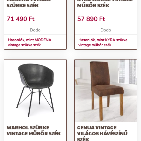
SZÜRKE SZÉK
MŰBŐR SZÉK
71 490
Ft
57 890
Ft
Dodo
Dodo
Hasonlók, mint MODENA
Hasonlók, mint KYRA szürke
vintage szürke szék
vintage műbőr szék
WARHOL SZÜRKE
GENUA VINTAGE
VINTAGE MŰBŐR SZÉK
VILÁGOS KÁVÉSZÍNŰ
SZÉK