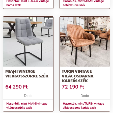
Hasonlók, mint LUCCA vintage
Hasonlók, mint MIAMI vintage
barna szék
sötétszürke szék
MIAMI VINTAGE
TURIN VINTAGE
VILÁGOSSZÜRKE SZÉK
VILÁGOSBARNA
KARFÁS SZÉK
64 290
Ft
72 190
Ft
Dodo
Dodo
Hasonlók, mint MIAMI vintage
Hasonlók, mint TURIN vintage
világosszürke szék
világosbarna karfás szék