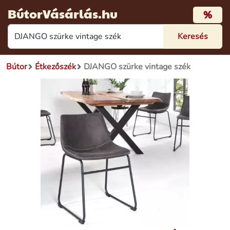
BútorVásárlás.hu
%
Bútor
Étkezőszék
DJANGO szürke vintage szék