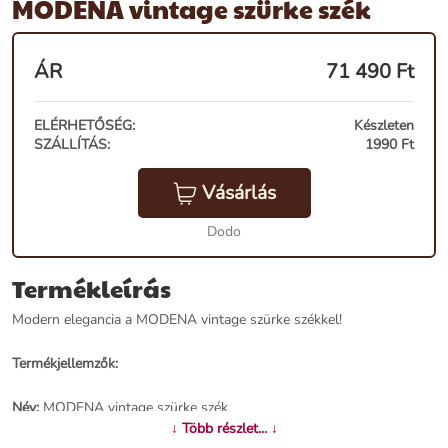
MODENA vintage szürke szék
ÁR
71 490
Ft
ELÉRHETŐSÉG:
Készleten
SZÁLLÍTÁS:
1990 Ft
Vásárlás
Dodo
Termékleírás
Modern elegancia a MODENA vintage szürke székkel!
Termékjellemzők:
Név:
MODENA vintage szürke szék
Ár:
61290 Ft
↓ Több részlet... ↓
Márka:
Invicta