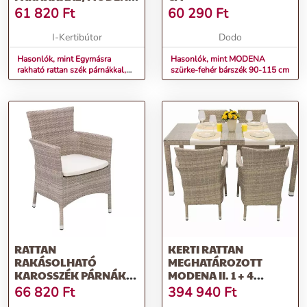
(FEKETE)
61 820
Ft
60 290
Ft
I-Kertibútor
Dodo
Hasonlók, mint Egymásra
Hasonlók, mint MODENA
rakható rattan szék párnákkal,
szürke-fehér bárszék 90-115 cm
Modena (Fekete)
RATTAN
KERTI RATTAN
RAKÁSOLHATÓ
MEGHATÁROZOTT
KAROSSZÉK PÁRNÁK
MODENA II. 1 + 4
MODENA (SZÜRKE-
(SZÜRKE-BÉZS)
66 820
Ft
394 940
Ft
BÉZS)