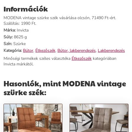
Kategória:
Étkezőszék
Információk
Tömeg:
8625 g
Szín:
Szürke
MODENA vintage szürke szék vásárlása olcsón, 71490 Ft-ért.
Szállítási díj:
1990 Ft
Szállítás: 1990 Ft.
Márka:
Invicta
Előnyök:
Súly:
8625 g
Szín:
Szürke
Kényelem Garantált:
A MODENA szék biztosítja a kiváló kényelmet
Kategória:
Bútor
,
Étkezőszék
,
Bútor, lakberendezés
,
Lakberendezés
a mindennapi használat során.
Minőségi termékek széles választéka
Étkezőszék
kategóriában
Elegáns Design:
Szürke texturált szövetből készült, fekete lábakkal,
Invicta márkától.
ideális választás minden modern és stílusos enteriőr számára.
Univerzális Használat:
Alapvető elem étkezőkben, nappalikban vagy
dolgozószobákban, tökéletes kiegészítő bármely helyiség számára.
Hasonlók, mint MODENA vintage
Rendeld meg most,
és teremtsd meg otthonodban a modern stílust
szürke szék:
és kényelmet a MODENA vintage szürke szék segítségével!
További információk>>