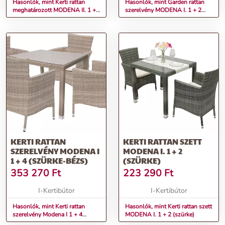
Hasonlók, mint Kerti rattan
Hasonlók, mint Garden rattan
meghatározott MODENA II. 1 +
szerelvény MODENA I. 1 + 2
6 (szürke-bézs)
(szürke-bézs)
KERTI RATTAN
KERTI RATTAN SZETT
SZERELVÉNY MODENA I
MODENA I. 1 + 2
1 + 4 (SZÜRKE-BÉZS)
(SZÜRKE)
353 270
Ft
223 290
Ft
I-Kertibútor
I-Kertibútor
Hasonlók, mint Kerti rattan
Hasonlók, mint Kerti rattan szett
szerelvény Modena I 1 + 4
MODENA I. 1 + 2 (szürke)
(szürke-bézs)