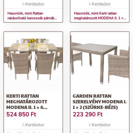
I-Kertibútor
I-Kertibútor
Hasonlók, mint Rattan
Hasonlók, mint Kerti rattan
rakásolható karosszék párnák
meghatározott MODENA II. 1 +
Modena (szürke-bézs)
4 (szürke-bézs)
KERTI RATTAN
GARDEN RATTAN
MEGHATÁROZOTT
SZERELVÉNY MODENA I.
MODENA II. 1 + 6
1 + 2 (SZÜRKE-BÉZS)
(SZÜRKE-BÉZS)
524 850
Ft
223 290
Ft
I-Kertibútor
I-Kertibútor