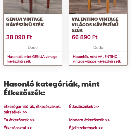
GENUA VINTAGE
VALENTINO VINTAGE
KÁVÉSZÍNŰ SZÉK
VILÁGOS KÁVÉSZÍNŰ
SZÉK
38 090
Ft
66 890
Ft
Dodo
Dodo
Hasonlók, mint GENUA vintage
Hasonlók, mint VALENTINO
kávészínű szék
vintage világos kávészínű szék
Hasonló kategóriák, mint
Étkezőszék:
Étkezőgarnitúrák, étkezőszékek,
Étkezőszékek >>
bárszékek >>
Fa étkezőszék >>
Modern étkezőszék >>
Étkezőasztal >>
Éjjeliszekrények >>