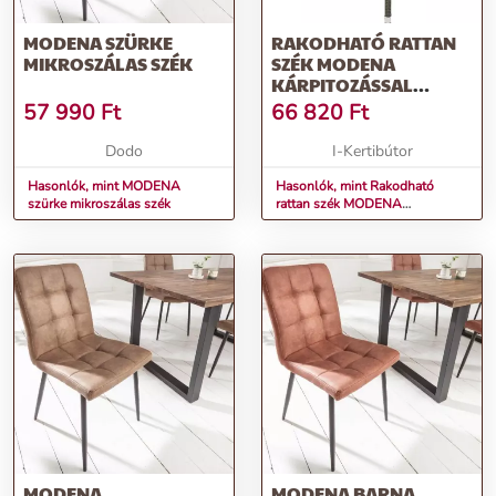
MODENA SZÜRKE
RAKODHATÓ RATTAN
MIKROSZÁLAS SZÉK
SZÉK MODENA
KÁRPITOZÁSSAL
(SZÜRKE)
57 990
Ft
66 820
Ft
Dodo
I-Kertibútor
Hasonlók, mint MODENA
Hasonlók, mint Rakodható
szürke mikroszálas szék
rattan szék MODENA
kárpitozással (szürke)
MODENA
MODENA BARNA