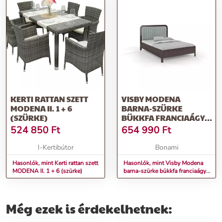
KERTI RATTAN SZETT
VISBY MODENA
MODENA II. 1 + 6
BARNA-SZÜRKE
(SZÜRKE)
BÜKKFA FRANCIAÁGY,
160 X 200 CM -
524 850
Ft
654 990
Ft
SKANDICA
I-Kertibútor
Bonami
Hasonlók, mint Kerti rattan szett
Hasonlók, mint Visby Modena
MODENA II. 1 + 6 (szürke)
barna-szürke bükkfa franciaágy,
160 x 200 cm - Skandica
Még ezek is érdekelhetnek: