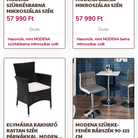
SZÜRKÉSBARNA
MIKROSZÁLAS SZÉK
MIKROSZÁLAS SZÉK
57 990
Ft
57 990
Ft
Dodo
Dodo
Hasonlók, mint MODENA
Hasonlók, mint MODENA barna
szürkésbarna mikroszálas szék
mikroszálas szék
EGYMÁSRA RAKHATÓ
MODENA SZÜRKE-
RATTAN SZÉK
FEHÉR BÁRSZÉK 90-115
PÁRNÁKKAL, MODENA
CM