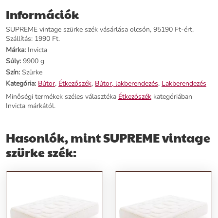
Márka:
Invicta
Információk
Kategória:
Étkezőszék
Tömeg:
9,900 g
SUPREME vintage szürke szék vásárlása olcsón, 95190 Ft-ért.
Szín:
Szürke
Szállítás: 1990 Ft.
Szállítási díj:
1,990 Ft
Márka:
Invicta
Súly:
9900 g
Előnyök:
Szín:
Szürke
Kategória:
Bútor
,
Étkezőszék
,
Bútor, lakberendezés
,
Lakberendezés
Autentikus dizájn:
A vintage szürke szín és a letisztult forma a '60-
Minőségi termékek széles választéka
Étkezőszék
kategóriában
as évek stílusát idézi, hozzáadva egy kis nosztalgiát otthonodnak.
Invicta márkától.
Kiváló anyaghasználat:
A poliészter anyag állatbarát és rendkívül
strapabíró, így hosszú élettartamot biztosít.
Univerzális stílus:
A neutrális szürke szín könnyen kombinálható
Hasonlók, mint SUPREME vintage
más színekkel és bútorokkal, így minden enteriőrbe tökéletesen
illeszkedik.
szürke szék:
Rendeld meg most,
és tegyél szert egy SUPREME vintage szürke
székre, amely nem csupán kényelmet, hanem egy egész korszak
hangulatát is hozza el otthonodba!
További információk>>