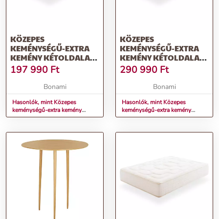
KÖZEPES
KÖZEPES
KEMÉNYSÉGŰ-EXTRA
KEMÉNYSÉGŰ-EXTRA
KEMÉNY KÉTOLDALAS
KEMÉNY KÉTOLDALAS
HAB MATRAC 80X200
HAB MATRAC 140X200
197 990
Ft
290 990
Ft
CM REGAL SUPREME –
CM REGAL SUPREME –
MOONIA
MOONIA
Bonami
Bonami
Hasonlók, mint Közepes
Hasonlók, mint Közepes
keménységű-extra kemény
keménységű-extra kemény
kétoldalas hab matrac 80x200
kétoldalas hab matrac 140x200
cm Regal Supreme – Moonia
cm Regal Supreme – Moonia