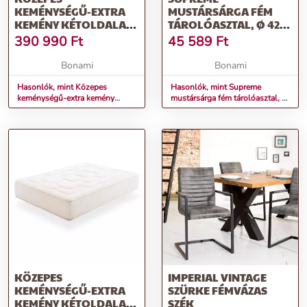
KEMÉNYSÉGŰ-EXTRA
MUSTÁRSÁRGA FÉM
KEMÉNY KÉTOLDALAS
TÁROLÓASZTAL, Ø 42,5
HAB MATRAC 200X200
CM - LEITMOTIV
390 990
Ft
45 589
Ft
CM REGAL SUPREME –
MOONIA
Bonami
Bonami
Hasonlók, mint Közepes
Hasonlók, mint Supreme
keménységű-extra kemény
mustársárga fém tárolóasztal, ø
kétoldalas hab matrac 200x200
42,5 cm - Leitmotiv
cm Regal Supreme – Moonia
KÖZEPES
IMPERIAL VINTAGE
KEMÉNYSÉGŰ-EXTRA
SZÜRKE FÉMVÁZAS
KEMÉNY KÉTOLDALAS
SZÉK