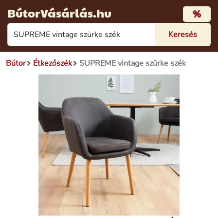
BútorVásárlás.hu
%
Bútor
Étkezőszék
SUPREME vintage szürke szék