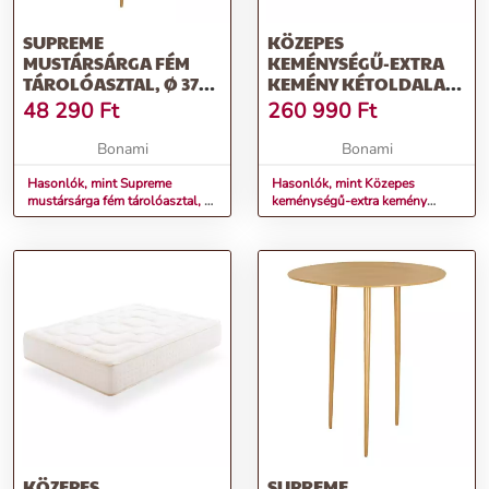
SUPREME
KÖZEPES
MUSTÁRSÁRGA FÉM
KEMÉNYSÉGŰ-EXTRA
TÁROLÓASZTAL, Ø 37
KEMÉNY KÉTOLDALAS
CM - LEITMOTIV
HAB MATRAC 120X200
48 290
Ft
260 990
Ft
CM REGAL SUPREME –
MOONIA
Bonami
Bonami
Hasonlók, mint Supreme
Hasonlók, mint Közepes
mustársárga fém tárolóasztal, ø
keménységű-extra kemény
37 cm - Leitmotiv
kétoldalas hab matrac 120x200
cm Regal Supreme – Moonia
KÖZEPES
SUPREME