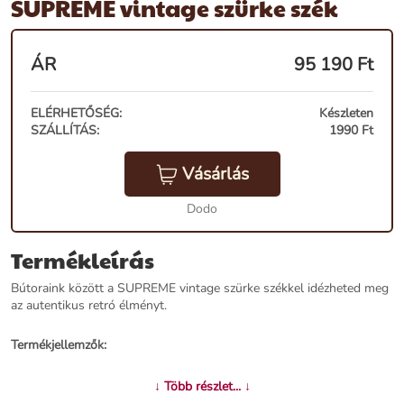
SUPREME vintage szürke szék
ÁR
95 190
Ft
ELÉRHETŐSÉG:
Készleten
SZÁLLÍTÁS:
1990 Ft
Vásárlás
Dodo
Termékleírás
Bútoraink között a SUPREME vintage szürke székkel idézheted meg
az autentikus retró élményt.
Termékjellemzők:
Név:
SUPREME vintage szürke szék
↓ Több részlet... ↓
Ár:
81,490 Ft