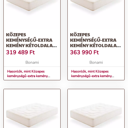
KÖZEPES
KÖZEPES
KEMÉNYSÉGŰ-EXTRA
KEMÉNYSÉGŰ-EXTRA
KEMÉNY KÉTOLDALAS
KEMÉNY KÉTOLDALAS
HAB MATRAC 160X200
HAB MATRAC 180X200
319 489
Ft
363 990
Ft
CM REGAL SUPREME –
CM REGAL SUPREME –
MOONIA
MOONIA
Bonami
Bonami
Hasonlók, mint Közepes
Hasonlók, mint Közepes
keménységű-extra kemény
keménységű-extra kemény
kétoldalas hab matrac 160x200
kétoldalas hab matrac 180x200
cm Regal Supreme – Moonia
cm Regal Supreme – Moonia