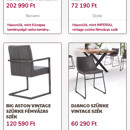
HAB MATRAC 90X200
202 990
Ft
72 190
Ft
CM REGAL SUPREME –
MOONIA
Bonami
Dodo
Hasonlók, mint Közepes
Hasonlók, mint IMPERIAL
keménységű-extra kemény
vintage szürke fémvázas szék
kétoldalas hab matrac 90x200
cm Regal Supreme – Moonia
BIG ASTON VINTAGE
DJANGO SZÜRKE
SZÜRKE FÉMVÁZAS
VINTAGE SZÉK
SZÉK
120 590
Ft
60 290
Ft