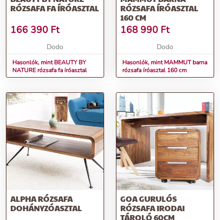
RÓZSAFA FA ÍRÓASZTAL
RÓZSAFA ÍRÓASZTAL
160 CM
166 390
Ft
168 990
Ft
Dodo
Dodo
Hasonlók, mint BEAUTY BY
Hasonlók, mint MAMMUT barna
NATURE rózsafa fa íróasztal
rózsafa íróasztal 160 cm
ALPHA RÓZSAFA
GOA GURULÓS
DOHÁNYZÓASZTAL
RÓZSAFA IRODAI
TÁROLÓ 60CM