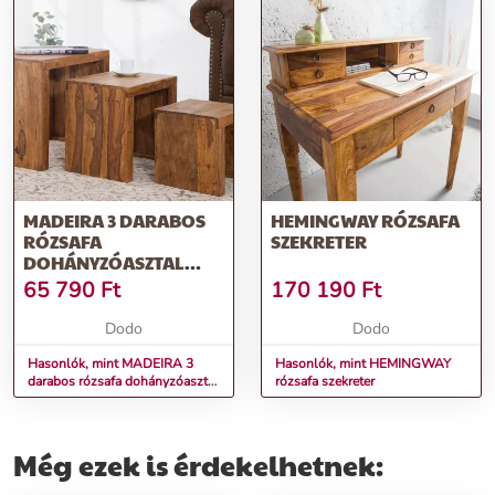
MADEIRA 3 DARABOS
HEMINGWAY RÓZSAFA
RÓZSAFA
SZEKRETER
DOHÁNYZÓASZTAL
SZETT
65 790
Ft
170 190
Ft
Dodo
Dodo
Hasonlók, mint MADEIRA 3
Hasonlók, mint HEMINGWAY
darabos rózsafa dohányzóasztal
rózsafa szekreter
szett
Még ezek is érdekelhetnek: