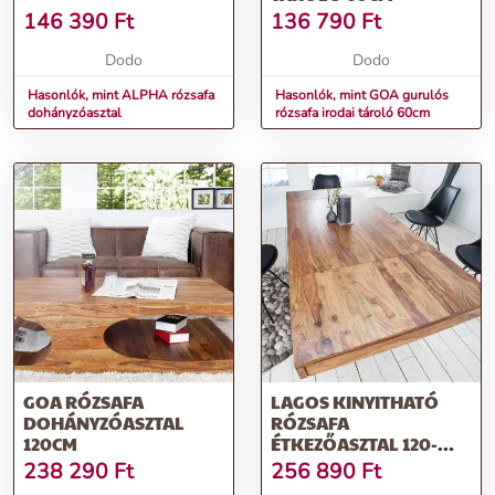
146 390
Ft
136 790
Ft
Dodo
Dodo
Hasonlók, mint ALPHA rózsafa
Hasonlók, mint GOA gurulós
dohányzóasztal
rózsafa irodai tároló 60cm
GOA RÓZSAFA
LAGOS KINYITHATÓ
DOHÁNYZÓASZTAL
RÓZSAFA
120CM
ÉTKEZŐASZTAL 120-
200CM
238 290
Ft
256 890
Ft