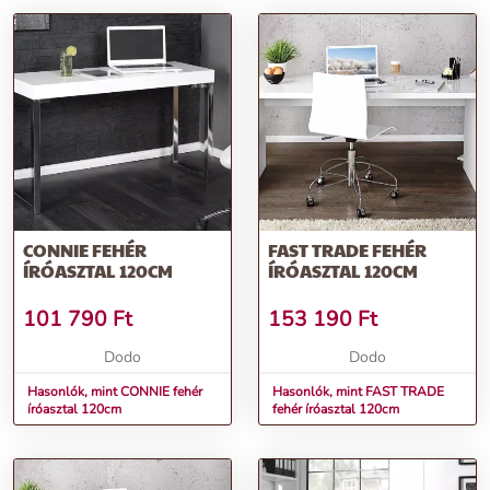
CONNIE FEHÉR
FAST TRADE FEHÉR
ÍRÓASZTAL 120CM
ÍRÓASZTAL 120CM
101 790
Ft
153 190
Ft
Dodo
Dodo
Hasonlók, mint CONNIE fehér
Hasonlók, mint FAST TRADE
íróasztal 120cm
fehér íróasztal 120cm