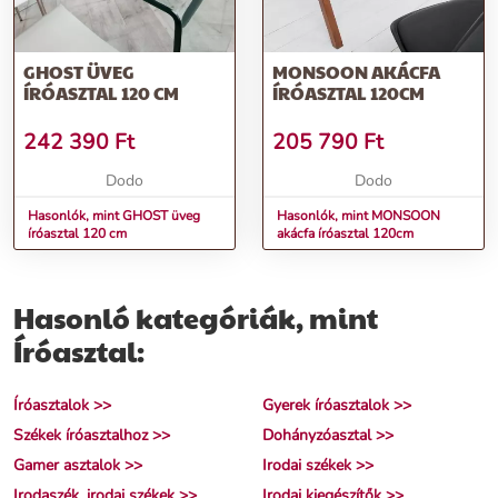
GHOST ÜVEG
MONSOON AKÁCFA
ÍRÓASZTAL 120 CM
ÍRÓASZTAL 120CM
242 390
Ft
205 790
Ft
Dodo
Dodo
Hasonlók, mint GHOST üveg
Hasonlók, mint MONSOON
íróasztal 120 cm
akácfa íróasztal 120cm
Hasonló kategóriák, mint
Íróasztal:
Íróasztalok >>
Gyerek íróasztalok >>
Székek íróasztalhoz >>
Dohányzóasztal >>
Gamer asztalok >>
Irodai székek >>
Irodaszék, irodai székek >>
Irodai kiegészítők >>