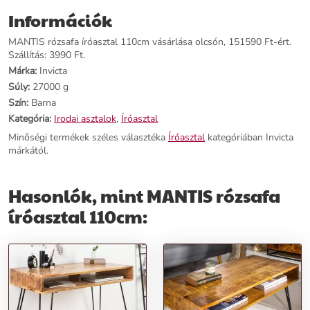
A belső nyitott rekesz praktikus tárolási lehetőséget kínál
Információk
nyomtatott dokumentumok számára.
MANTIS rózsafa íróasztal 110cm vásárlása olcsón, 151590 Ft-ért.
Termékjellemzők:
Szállítás: 3990 Ft.
Márka:
Invicta
Név:
MANTIS rózsafa íróasztal 110cm
Súly:
27000 g
Ár:
129790 Ft
Szín:
Barna
Márka:
Invicta
Kategória:
Íróasztal
Kategória:
Irodai asztalok
,
Íróasztal
Tömeg:
27000 g
Minőségi termékek széles választéka
Íróasztal
kategóriában Invicta
Szín:
Barna
márkától.
Szállítási díj:
3990 Ft
Előnyök:
Hasonlók, mint MANTIS rózsafa
íróasztal 110cm:
Elegancia:
Stílusos rózsafa és tömörfa kombináció.
Praktikusság:
Belső nyitott rekesz a könnyű tárolásért.
Egyediség:
Kézi megmunkálással készült, minden darab egyedi
jellemzőkkel rendelkezik.
Rendeld meg most, és teremts kényelmes és stílusos
munkakörnyezetet a MANTIS íróasztallal!