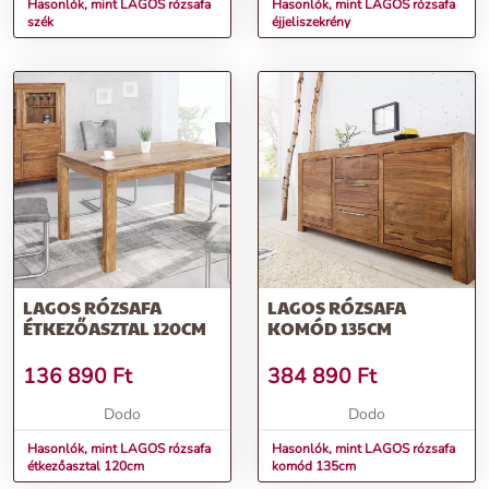
Hasonlók, mint LAGOS rózsafa
Hasonlók, mint LAGOS rózsafa
szék
éjjeliszekrény
LAGOS RÓZSAFA
LAGOS RÓZSAFA
ÉTKEZŐASZTAL 120CM
KOMÓD 135CM
136 890
Ft
384 890
Ft
Dodo
Dodo
Hasonlók, mint LAGOS rózsafa
Hasonlók, mint LAGOS rózsafa
étkezőasztal 120cm
komód 135cm