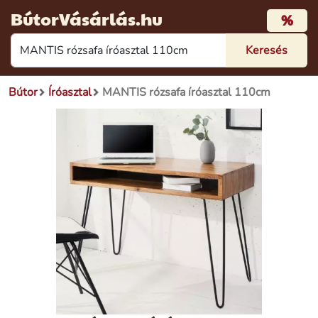
BútorVásárlás.hu
%
Bútor
Íróasztal
MANTIS rózsafa íróasztal 110cm