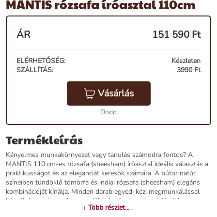
MANTIS rózsafa íróasztal 110cm
ÁR
151 590
Ft
ELÉRHETŐSÉG:
Készleten
SZÁLLÍTÁS:
3990 Ft
Vásárlás
Dodo
Termékleírás
Kényelmes munkakörnyezet vagy tanulás számodra fontos? A
MANTIS 110 cm-es rózsafa (sheesham) íróasztal ideális választás a
praktikusságot és az eleganciát keresők számára. A bútor natúr
színeiben tündöklő tömörfa és indiai rózsafa (sheesham) elegáns
kombinációját kínálja. Minden darab egyedi kézi megmunkálással
készül, így otthonodba egyedülálló stílust varázsol. Kiválóan
↓ Több részlet... ↓
passzol minimál, vintage vagy akár indusztriális stílusú enteriőrökbe.