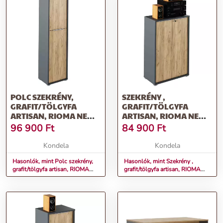
POLC SZEKRÉNY,
SZEKRÉNY ,
GRAFIT/TÖLGYFA
GRAFIT/TÖLGYFA
ARTISAN, RIOMA NEW
ARTISAN, RIOMA NEW
TYP 08
TYP 09
96 900
Ft
84 900
Ft
Kondela
Kondela
Hasonlók, mint Polc szekrény,
Hasonlók, mint Szekrény ,
grafit/tölgyfa artisan, RIOMA
grafit/tölgyfa artisan, RIOMA
NEW TYP 08
NEW TYP 09