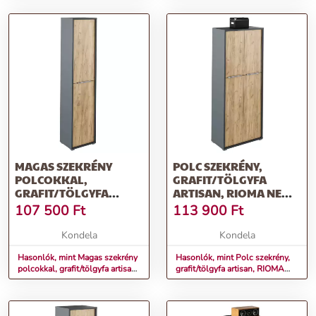
MAGAS SZEKRÉNY
POLC SZEKRÉNY,
POLCOKKAL,
GRAFIT/TÖLGYFA
GRAFIT/TÖLGYFA
ARTISAN, RIOMA NEW
ARTISAN, RIOMA NEW
TYP 07
107 500
Ft
113 900
Ft
TYP 06
Kondela
Kondela
Hasonlók, mint Magas szekrény
Hasonlók, mint Polc szekrény,
polcokkal, grafit/tölgyfa artisan,
grafit/tölgyfa artisan, RIOMA
RIOMA NEW TYP 06
NEW TYP 07