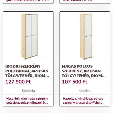
grafit/fehér, RIOMA NEW TYP
fehér, RIOMA TYP 20
31
IRODAI SZEKRÉNY
MAGAS POLCOS
POLCOKKAL,ARTISAN
SZEKRÉNY, ARTISAN
TÖLGY/FEHÉR, RIOMA
TÖLGY/FEHÉR, RIOMA
TYP 05
TYP 06
127 900
Ft
107 500
Ft
Kondela
Kondela
Hasonlók, mint Irodai szekrény
Hasonlók, mint Magas polcos
polcokkal,artisan tölgy/fehér,
szekrény, artisan tölgy/fehér,
RIOMA TYP 05
RIOMA TYP 06