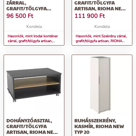
ZÁRRAL,
GRAFIT/TÖLGYFA
GRAFIT/TÖLGYFA
ARTISAN, RIOMA NEW
ARTISAN, RIOMA NEW
TYP 31
96 500
Ft
111 900
Ft
TYP 30
Kondela
Kondela
Hasonlók, mint Irodai konténer
Hasonlók, mint Szekrény zárral,
zárral, grafit/tölgyfa artisan,
grafit/tölgyfa artisan, RIOMA
RIOMA NEW TYP 30
NEW TYP 31
DOHÁNYZÓASZTAL,
RUHÁSSZEKRÉNY,
GRAFIT/TÖLGYFA
KASMÍR, RIOMA NEW
ARTISAN, RIOMA NEW
TYP 20