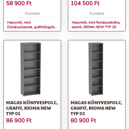
TYP 32
58 900
Ft
104 500
Ft
Kondela
Kondela
Hasonlók, mint
Hasonlók, mint Ruhásszekrény,
Dohányzóasztal, grafit/tölgyfa
kasmír, RIOMA NEW TYP 20
artisan, RIOMA NEW TYP 32
MAGAS KÖNYVESPOLC,
MAGAS KÖNYVESPOLC,
GRAFIT, RIOMA NEW
GRAFIT, RIOMA NEW
TYP 01
TYP 02
86 900
Ft
80 900
Ft