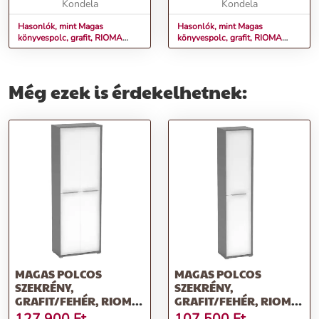
Kondela
Kondela
Hasonlók, mint Magas
Hasonlók, mint Magas
könyvespolc, grafit, RIOMA
könyvespolc, grafit, RIOMA
NEW TYP 01
NEW TYP 02
Még ezek is érdekelhetnek:
MAGAS POLCOS
MAGAS POLCOS
SZEKRÉNY,
SZEKRÉNY,
GRAFIT/FEHÉR, RIOMA
GRAFIT/FEHÉR, RIOMA
NEW TYP 05
NEW TYP 06