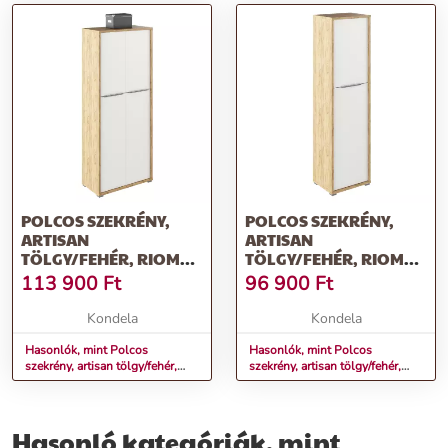
POLCOS SZEKRÉNY,
POLCOS SZEKRÉNY,
ARTISAN
ARTISAN
TÖLGY/FEHÉR, RIOMA
TÖLGY/FEHÉR, RIOMA
TYP 07
TYP 08
113 900
Ft
96 900
Ft
Kondela
Kondela
Hasonlók, mint Polcos
Hasonlók, mint Polcos
szekrény, artisan tölgy/fehér,
szekrény, artisan tölgy/fehér,
RIOMA TYP 07
RIOMA TYP 08
Hasonló kategóriák, mint