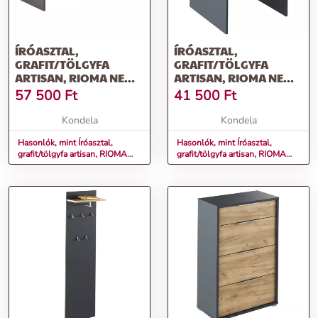
ÍRÓASZTAL,
ÍRÓASZTAL,
GRAFIT/TÖLGYFA
GRAFIT/TÖLGYFA
ARTISAN, RIOMA NEW
ARTISAN, RIOMA NEW
TYP 16
TYP 17
57 500
Ft
41 500
Ft
Kondela
Kondela
Hasonlók, mint Íróasztal,
Hasonlók, mint Íróasztal,
grafit/tölgyfa artisan, RIOMA
grafit/tölgyfa artisan, RIOMA
NEW TYP 16
NEW TYP 17