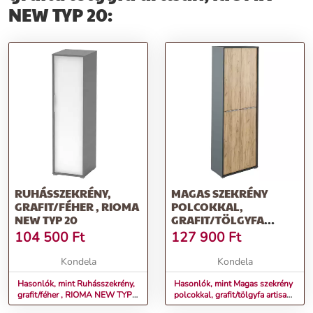
ruhásszekrényt, hogy otthonod stílusos és rendezett legyen!
NEW TYP 20:
További információk>>
RUHÁSSZEKRÉNY,
MAGAS SZEKRÉNY
GRAFIT/FÉHER , RIOMA
POLCOKKAL,
NEW TYP 20
GRAFIT/TÖLGYFA
ARTISAN, RIOMA NEW
104 500
Ft
127 900
Ft
TYP 05
Kondela
Kondela
Hasonlók, mint Ruhásszekrény,
Hasonlók, mint Magas szekrény
grafit/féher , RIOMA NEW TYP
polcokkal, grafit/tölgyfa artisan,
20
RIOMA NEW TYP 05