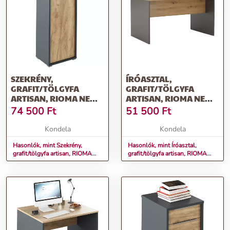
SZEKRÉNY,
ÍRÓASZTAL,
GRAFIT/TÖLGYFA
GRAFIT/TÖLGYFA
ARTISAN, RIOMA NEW
ARTISAN, RIOMA NEW
TYP 10
TYP 11
74 500
Ft
51 500
Ft
Kondela
Kondela
Hasonlók, mint Szekrény,
Hasonlók, mint Íróasztal,
grafit/tölgyfa artisan, RIOMA
grafit/tölgyfa artisan, RIOMA
NEW TYP 10
NEW TYP 11