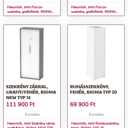
Hasonlók, mint Polcos
Hasonlók, mint Polcos
szekrény, grafit/fehér, RIOMA
szekrény, grafit/fehér, RIOMA
NEW TYP 07
NEW TYP 08
SZEKRÉNY ZÁRRAL,
RUHÁSSZEKRÉNY,
GRAFIT/FEHÉR, RIOMA
FEHÉR, RIOMA TYP 20
NEW TYP 31
111 900
Ft
69 900
Ft
Kondela
Kondela
Hasonlók, mint Szekrény zárral,
Hasonlók, mint Ruhásszekrény,