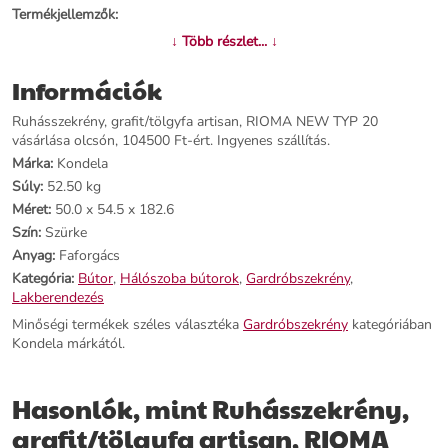
Termékjellemzők:
↓ Több részlet... ↓
Név:
Ruhásszekrény, RIOMA NEW TYP 20.
Ár:
95900 Ft.
Információk
Márka:
Kondela.
Kategória:
Gardróbszekrény.
Ruhásszekrény, grafit/tölgyfa artisan, RIOMA NEW TYP 20
Tömeg:
52.50 kg.
vásárlása olcsón, 104500 Ft-ért. Ingyenes szállítás.
Méret:
50.0 x 54.5 x 182.6 cm.
Márka:
Kondela
Szín:
Szürke.
Súly:
52.50 kg
Szállítási díj:
Ingyenes.
Méret:
50.0 x 54.5 x 182.6
Szín:
Szürke
Előnyök:
Anyag:
Faforgács
Kategória:
Bútor
,
Hálószoba bútorok
,
Gardróbszekrény
,
Egyedi design:
A grafit és tölgyfa artisan szín kombinációja stílust
Lakberendezés
kölcsönöz otthonodnak.
Tágas tárolás:
Az ideális méretű gardrób a ruhák rendezett
Minőségi termékek széles választéka
Gardróbszekrény
kategóriában
tárolásához.
Kondela márkától.
Kiváló minőség:
DTD laminált anyagból készült, 16/22 mm
vastagsággal.
Praktikus funkciók:
Ruhafogas és rúd biztosítják a praktikus tárolást.
Hasonlók, mint Ruhásszekrény,
grafit/tölgyfa artisan, RIOMA
Rendeld meg most
, és szerezd be az RIOMA NEW TYP 20