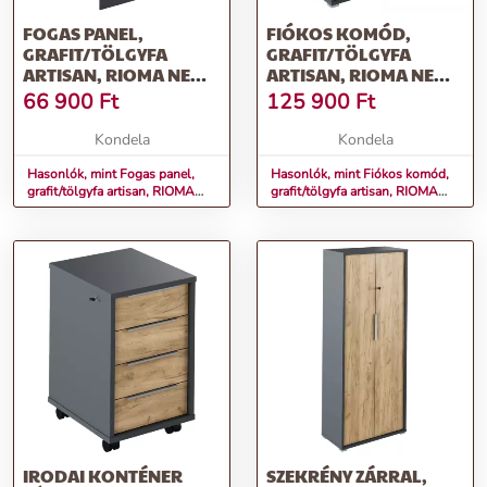
FOGAS PANEL,
FIÓKOS KOMÓD,
GRAFIT/TÖLGYFA
GRAFIT/TÖLGYFA
ARTISAN, RIOMA NEW
ARTISAN, RIOMA NEW
TYP 19
TYP 22
66 900
Ft
125 900
Ft
Kondela
Kondela
Hasonlók, mint Fogas panel,
Hasonlók, mint Fiókos komód,
grafit/tölgyfa artisan, RIOMA
grafit/tölgyfa artisan, RIOMA
NEW TYP 19
NEW TYP 22
IRODAI KONTÉNER
SZEKRÉNY ZÁRRAL,