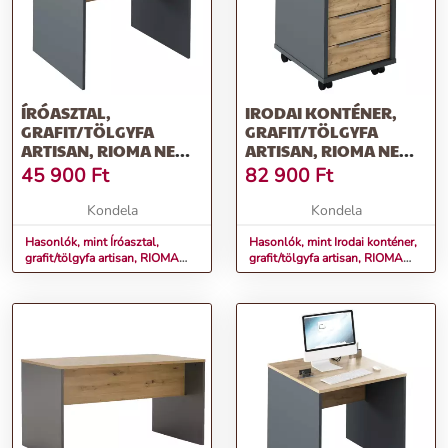
ÍRÓASZTAL,
IRODAI KONTÉNER,
GRAFIT/TÖLGYFA
GRAFIT/TÖLGYFA
ARTISAN, RIOMA NEW
ARTISAN, RIOMA NEW
TYP 12
TYP 14
45 900
Ft
82 900
Ft
Kondela
Kondela
Hasonlók, mint Íróasztal,
Hasonlók, mint Irodai konténer,
grafit/tölgyfa artisan, RIOMA
grafit/tölgyfa artisan, RIOMA
NEW TYP 12
NEW TYP 14